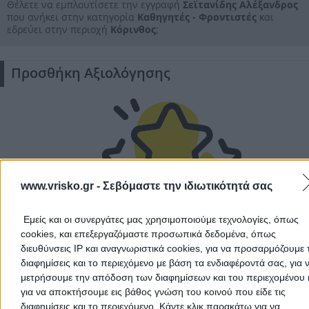
Αποδέχομαι τους
Όρους Χρήσης
και την
Πολιτική Προστασίας
Θέλετε να εμπλουτίσετε την εγγραφή
Σεϊτανίδης Αλέξανδρος
Προσωπικών Δεδομένων
που ανήκει στην κατηγορία
Καθηγητές - Φροντιστές
και
εδρεύει στην περιοχή
Κόρινθος
;
Προσθήκη Αξιολόγησης
Ακύρωση
www.vrisko.gr -
Σεβόμαστε την ιδιωτικότητά σας
Δεν υπάρχουν ακόμα αξιολογήσεις
Εμείς και οι συνεργάτες μας χρησιμοποιούμε τεχνολογίες, όπως
Αυτός ο επαγγελματίας δεν έχει λάβει ακόμα καμία
cookies, και επεξεργαζόμαστε προσωπικά δεδομένα, όπως
αξιολόγηση. Γίνετε ο πρώτος που θα μοιραστεί την εμπε
διευθύνσεις IP και αναγνωριστικά cookies, για να προσαρμόζουμε τ
του και βοηθήστε άλλους χρήστες να κάνουν τη σωστή
διαφημίσεις και το περιεχόμενο με βάση τα ενδιαφέροντά σας, για 
επιλογή!
μετρήσουμε την απόδοση των διαφημίσεων και του περιεχομένου 
για να αποκτήσουμε εις βάθος γνώση του κοινού που είδε τις
διαφημίσεις και το περιεχόμενο. Κάντε κλικ παρακάτω για να