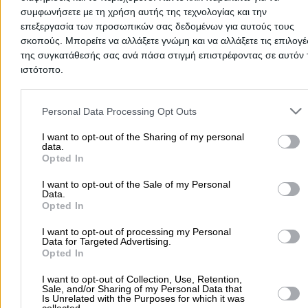
συμφωνήσετε με τη χρήση αυτής της τεχνολογίας και την
επεξεργασία των προσωπικών σας δεδομένων για αυτούς τους
σκοπούς. Μπορείτε να αλλάξετε γνώμη και να αλλάξετε τις επιλογέ
της συγκατάθεσής σας ανά πάσα στιγμή επιστρέφοντας σε αυτόν 
ιστότοπο.
Please note that this website/app uses one or more Google servic
and may gather and store information including but not limited to
Personal Data Processing Opt Outs
your visit or usage behaviour. You may click to grant or deny cons
to Google and its third-party tags to use your data for below speci
I want to opt-out of the Sharing of my personal
data.
purposes in below Google consent section.
Προσθήκη αξιολόγησης
Opted In
I want to opt-out of the Sale of my Personal
Data.
Opted In
Αρχική
>
Νομός ΚΟΡΙΝΘΙΑΣ
>
Κόρινθος
>
Εκπαίδευση - Σχολές -
Φροντιστήρια
>
Καθηγητές - Φροντιστές
>
Σεϊτανίδης Αλέξανδρο
I want to opt-out of processing my Personal
Data for Targeted Advertising.
Opted In
Δημοφιλείς Αναζητήσεις
I want to opt-out of Collection, Use, Retention,
Μετακομίσεις & Μεταφορές
Κλειδιά & Κλειδαριές
Γιατρ
Sale, and/or Sharing of my Personal Data that
Is Unrelated with the Purposes for which it was