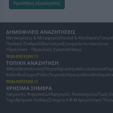
Προσθήκη αξιολόγησης
ΔΗΜΟΦΙΛΕΙΣ ΑΝΑΖΗΤΗΣΕΙΣ
Μετακομίσεις & Μεταφορές
Κλειδιά & Κλειδαριές
Γιατρο
Παιδικοί Σταθμοί
Οδοντίατροι
Συνεργεία Αυτοκινήτων
Υδραυλικοί - Υδραυλικές Εγκαταστάσεις
περισσότερα >>
ΤΟΠΙΚΗ ΑΝΑΖΗΤΗΣΗ
Αθήνα
Θεσσαλονίκη
Πάτρα
Λάρισα
Ηράκλειο
Ιωάννινα
Περ
Καλλιθέα
Σέρρες
Ρόδος
Πειραιάς
Κέρκυρα
Χανιά
Καλαμάτα
περισσότερα >>
ΧΡΗΣΙΜΑ ΣΗΜΕΡΑ
Εφημερίες Φαρμακείων
Εφημερίες Νοσοκομείων
Τιμές 
Ταχυδρομικοί Κώδικες
Στοιχεία Α.Φ.Μ.
Δρομολόγια Πλοί