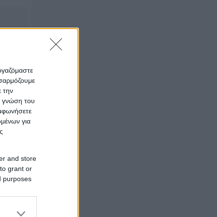
εργαζόμαστε
οσαρμόζουμε
ε την
ς γνώση του
υμφωνήσετε
ομένων για
ς
er and store
to grant or
ed purposes