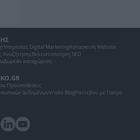
ΛΗΣ
gr
Υπηρεσίες Digital Marketing
Κατασκευή Website
ς Αναζήτησης
Βελτιστοποίηση SEO
ia
Δωρεάν καταχώριση
SKO.GR
και Προϋποθέσεις
οσωπικών Δεδομένων
Vrisko Blog
Ραντεβού με Γιατρό