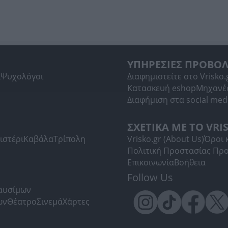
ΥΠΗΡΕΣΙΕΣ ΠΡΟΒΟ
ί
Ψυχολόγοι
Διαφημιστείτε στο Vrisko.
Κατασκευή eshop
Μηχανέ
Διαφήμιση στα social med
ΣΧΕΤΙΚΑ ΜΕ ΤΟ VRI
ιστέρι
Καβάλα
Τρίπολη
Vrisko.gr (About Us)
Όροι 
Πολιτική Προστασίας Πρ
Επικοινωνία
Βοήθεια
Follow Us
Καυσίμων
ων
Θέατρο
Σινεμά
Χάρτες