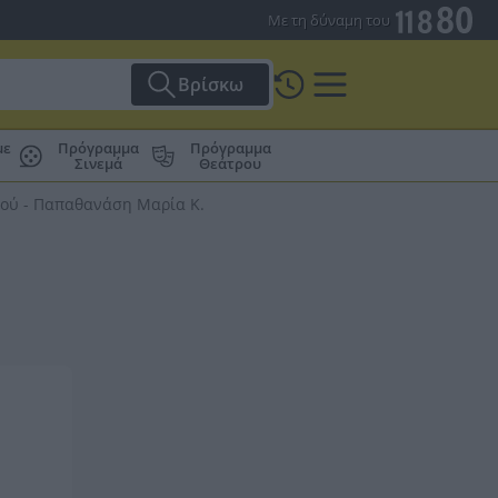
Με τη δύναμη του
Βρίσκω
με
Πρόγραμμα
Πρόγραμμα
Σινεμά
Θεάτρου
ού - Παπαθανάση Μαρία Κ.