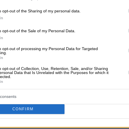
o opt-out of the Sharing of my personal data.
In
o opt-out of the Sale of my Personal Data.
ν ακόμα αξιολογήσεις
In
αξιολόγηση. Γίνετε ο πρώτος που θα μοιραστεί την εμπειρί
to opt-out of processing my Personal Data for Targeted
στή επιλογή!
ing.
In
o opt-out of Collection, Use, Retention, Sale, and/or Sharing
ersonal Data that Is Unrelated with the Purposes for which it
lected.
In
consents
CONFIRM