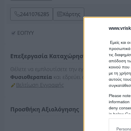
2441076285
Χάρτης
www.vrisk
ΕΟΠΥΥ
Εμείς και ο
προσωπικά δ
Επεξεργασία Καταχώρησης
τις διαφημί
απόδοση των
κοινού που 
Θέλετε να εμπλουτίσετε την εγγραφή
Κολοβού -
με τη χρήση
Φυσιοθεραπεία
και εδρεύει στην περιοχή
Καρδ
αυτούς τους
Βελτίωση Εγγραφής
συγκατάθεσ
Please note
information 
Προσθήκη Αξιολόγησης
deny consent
in below Go
Persona