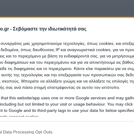
o.gr -
Σεβόμαστε την ιδιωτικότητά σας
ι συνεργάτες μας χρησιμοποιούμε τεχνολογίες, όπως cookies, και επεξ
εδομένα, όπως διευθύνσεις IP και αναγνωριστικά cookies, για να πρ
σεις και το περιεχόμενο με βάση τα ενδιαφέροντά σας, για να μετρήσουμ
 διαφημίσεων και του περιεχομένου και για να αποκτήσουμε εις βάθο
είδε τις διαφημίσεις και το περιεχόμενο. Κάντε κλικ παρακάτω για να σ
 Παπαθανάση Μαρία Κ.
που ανήκει στην κατηγορία
 αυτής της τεχνολογίας και την επεξεργασία των προσωπικών σας δεδ
ίτσα
;
 σκοπούς. Μπορείτε να αλλάξετε γνώμη και να αλλάξετε τις επιλογές τη
ής σας ανά πάσα στιγμή επιστρέφοντας σε αυτόν τον ιστότοπο.
 that this website/app uses one or more Google services and may gath
including but not limited to your visit or usage behaviour. You may click 
 to Google and its third-party tags to use your data for below specifi
ogle consent section.
l Data Processing Opt Outs