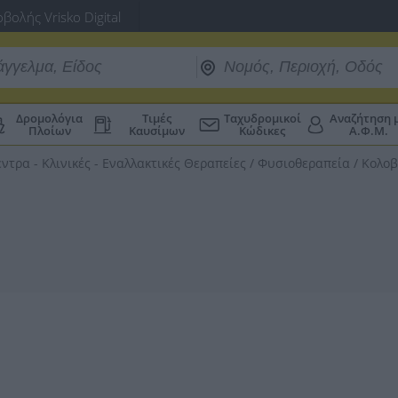
βολής Vrisko Digital
Δρομολόγια
Τιμές
Ταχυδρομικοί
Αναζήτηση 
Πλοίων
Καυσίμων
Κώδικες
Α.Φ.Μ.
έντρα - Κλινικές - Εναλλακτικές Θεραπείες
/
Φυσιοθεραπεία
/
Κολοβ