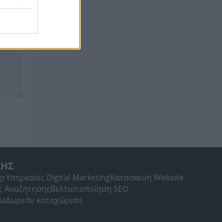
ΛΗΣ
gr
Υπηρεσίες Digital Marketing
Κατασκευή Website
ς Αναζήτησης
Βελτιστοποίηση SEO
ia
Δωρεάν καταχώριση