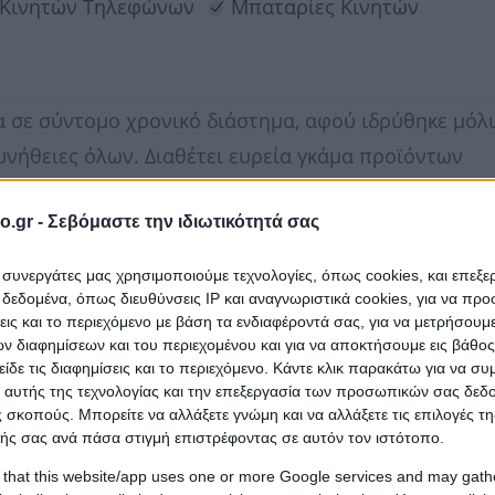
 Κινητών Τηλεφώνων
Μπαταρίες Κινητών
σα σε σύντομο χρονικό διάστημα, αφού ιδρύθηκε μόλι
συνήθειες όλων. Διαθέτει ευρεία γκάμα προϊόντων
ν πιο απαιτητικών επισκεπτών, καταναλωτών κάθε
o.gr -
Σεβόμαστε την ιδιωτικότητά σας
ι συνεργάτες μας χρησιμοποιούμε τεχνολογίες, όπως cookies, και επεξ
εδομένα, όπως διευθύνσεις IP και αναγνωριστικά cookies, για να πρ
σεις και το περιεχόμενο με βάση τα ενδιαφέροντά σας, για να μετρήσουμ
ηροφορικής.
 διαφημίσεων και του περιεχομένου και για να αποκτήσουμε εις βάθο
είδε τις διαφημίσεις και το περιεχόμενο. Κάντε κλικ παρακάτω για να σ
 αυτής της τεχνολογίας και την επεξεργασία των προσωπικών σας δεδ
 σκοπούς. Μπορείτε να αλλάξετε γνώμη και να αλλάξετε τις επιλογές τη
ής σας ανά πάσα στιγμή επιστρέφοντας σε αυτόν τον ιστότοπο.
 that this website/app uses one or more Google services and may gath
Βαρελά Μαρία Ι.)
που ανήκει στην κατηγορία