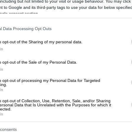
including but not limited to your visit or usage behaviour. You may click 
ιοχή
Συκιές
;
 to Google and its third-party tags to use your data for below specifi
ogle consent section.
l Data Processing Opt Outs
o opt-out of the Sharing of my personal data.
In
o opt-out of the Sale of my Personal Data.
In
to opt-out of processing my Personal Data for Targeted
ing.
In
ν ακόμα αξιολογήσεις
o opt-out of Collection, Use, Retention, Sale, and/or Sharing
ersonal Data that Is Unrelated with the Purposes for which it
αξιολόγηση. Γίνετε ο πρώτος που θα μοιραστεί την εμπειρί
lected.
στή επιλογή!
In
consents