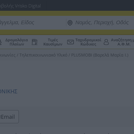
βολής Vrisko Digital
Δρομολόγια
Τιμές
Ταχυδρομικοί
Αναζήτηση 
Πλοίων
Καυσίμων
Κώδικες
Α.Φ.Μ.
οινωνίες
/
Τηλεπικοινωνιακό Υλικό
/
PLUSMOBI (Βαρελά Μαρία Ι.)
ΛΟΝΙΚΗΣ
Email