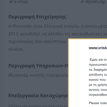
e-shop
Αξεσουάρ
Περιγραφή Επιχείρησης
Η Plusmobi είναι Ελληνική εταιρία, η οποία μέ
2013, φιλοδοξεί να αλλάξει τις καταναλωτικές 
τεχνολογίας που καλύπτουν τις ανάγκες και τω
www.vrisk
ηλικίας.
Εμείς και ο
Περιγραφή Υπηρεσιών-Προϊόντων
προσωπικά δ
τις διαφημί
Αξεσουάρ κινητής τηλεφωνίας και προϊόντα πλ
απόδοση των
κοινού που 
με τη χρήση
αυτούς τους
Επεξεργασία Καταχώρησης
συγκατάθεσ
Please note
Θέλετε να εμπλουτίσετε την εγγραφή
PLUSMOBI (