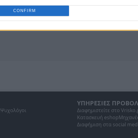
CONFIRM
ΥΠΗΡΕΣΙΕΣ ΠΡΟΒΟ
ί
Ψυχολόγοι
Διαφημιστείτε στο Vrisko.
Κατασκευή eshop
Μηχανέ
Διαφήμιση στα social med