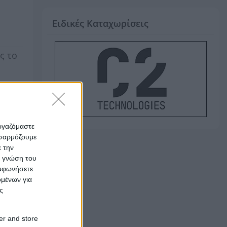
Ειδικές Καταχωρίσεις
ς το
εργαζόμαστε
οσαρμόζουμε
ε την
ς γνώση του
υμφωνήσετε
ομένων για
ς
er and store