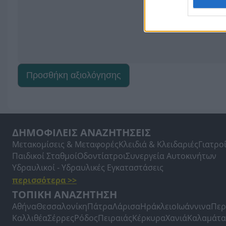
Προσθήκη αξιολόγησης
ΔΗΜΟΦΙΛΕΙΣ ΑΝΑΖΗΤΗΣΕΙΣ
Μετακομίσεις & Μεταφορές
Κλειδιά & Κλειδαριές
Γιατρο
Παιδικοί Σταθμοί
Οδοντίατροι
Συνεργεία Αυτοκινήτων
Υδραυλικοί - Υδραυλικές Εγκαταστάσεις
περισσότερα >>
ΤΟΠΙΚΗ ΑΝΑΖΗΤΗΣΗ
Αθήνα
Θεσσαλονίκη
Πάτρα
Λάρισα
Ηράκλειο
Ιωάννινα
Περ
Καλλιθέα
Σέρρες
Ρόδος
Πειραιάς
Κέρκυρα
Χανιά
Καλαμάτα