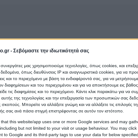
o.gr -
Σεβόμαστε την ιδιωτικότητά σας
ΡΙΠΟΙΗΣΗΣ ΑΚΡΩΝ (Δαρνάκα Αργυρή Β.)
που ανήκε
νητά νύχια
και εδρεύει στην περιοχή
Σέρρες
;
ι συνεργάτες μας χρησιμοποιούμε τεχνολογίες, όπως cookies, και επεξ
εδομένα, όπως διευθύνσεις IP και αναγνωριστικά cookies, για να πρ
σεις και το περιεχόμενο με βάση τα ενδιαφέροντά σας, για να μετρήσουμ
 διαφημίσεων και του περιεχομένου και για να αποκτήσουμε εις βάθο
είδε τις διαφημίσεις και το περιεχόμενο. Κάντε κλικ παρακάτω για να σ
 αυτής της τεχνολογίας και την επεξεργασία των προσωπικών σας δεδ
 σκοπούς. Μπορείτε να αλλάξετε γνώμη και να αλλάξετε τις επιλογές τη
ής σας ανά πάσα στιγμή επιστρέφοντας σε αυτόν τον ιστότοπο.
ΠΙΤΟ ΑΝΤΩΝΕΛΛΑ
 that this website/app uses one or more Google services and may gath
 Βλεφαρίδες - Κοπή Νυχιών - Πώληση Προϊόντων
α Κάλων - Σεμινάρια Εκμάθησης
including but not limited to your visit or usage behaviour. You may click 
 to Google and its third-party tags to use your data for below specifi