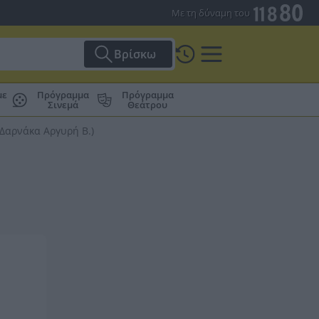
Με τη δύναμη του
Βρίσκω
με
Πρόγραμμα
Πρόγραμμα
Σινεμά
Θεάτρου
αρνάκα Αργυρή Β.)