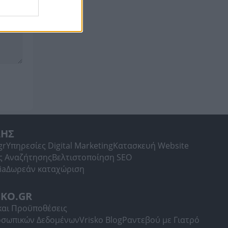
ΛΗΣ
gr
Υπηρεσίες Digital Marketing
Κατασκευή Website
ς Αναζήτησης
Βελτιστοποίηση SEO
ia
Δωρεάν καταχώριση
SKO.GR
και Προϋποθέσεις
οσωπικών Δεδομένων
Vrisko Blog
Ραντεβού με Γιατρό