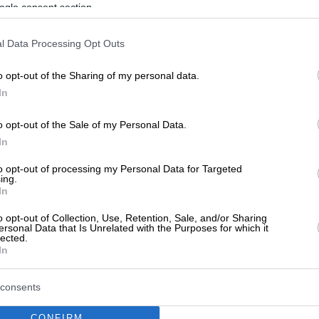
ogle consent section.
l Data Processing Opt Outs
o opt-out of the Sharing of my personal data.
In
o opt-out of the Sale of my Personal Data.
In
to opt-out of processing my Personal Data for Targeted
ing.
ν ακόμα αξιολογήσεις
In
αξιολόγηση. Γίνετε ο πρώτος που θα μοιραστεί την εμπειρί
στή επιλογή!
o opt-out of Collection, Use, Retention, Sale, and/or Sharing
ersonal Data that Is Unrelated with the Purposes for which it
lected.
In
consents
CONFIRM