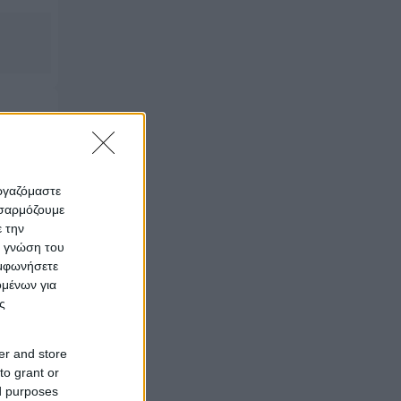
ι
εργαζόμαστε
οσαρμόζουμε
ε την
ς γνώση του
υμφωνήσετε
ομένων για
ς
er and store
to grant or
ed purposes