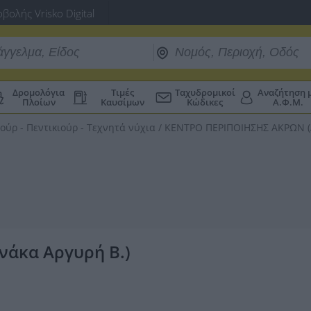
βολής Vrisko Digital
Δρομολόγια
Τιμές
Ταχυδρομικοί
Αναζήτηση 
Πλοίων
Καυσίμων
Κώδικες
Α.Φ.Μ.
ούρ - Πεντικιούρ - Τεχνητά νύχια
/
ΚΕΝΤΡΟ ΠΕΡΙΠΟΙΗΣΗΣ ΑΚΡΩΝ (Δ
άκα Αργυρή Β.)