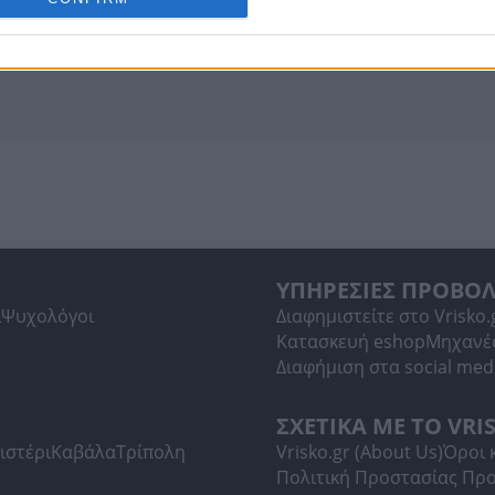
ΥΠΗΡΕΣΙΕΣ ΠΡΟΒΟ
ί
Ψυχολόγοι
Διαφημιστείτε στο Vrisko.
Κατασκευή eshop
Μηχανέ
Διαφήμιση στα social med
ΣΧΕΤΙΚΑ ΜΕ ΤΟ VRI
ιστέρι
Καβάλα
Τρίπολη
Vrisko.gr (About Us)
Όροι 
Πολιτική Προστασίας Πρ