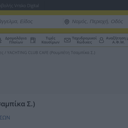
βολής Vrisko Digital
Δρομολόγια
Τιμές
Ταχυδρομικοί
Αναζήτηση 
Πλοίων
Καυσίμων
Κώδικες
Α.Φ.Μ.
ες
/
YACHTING CLUB CAFE (Ρουμπέτη Τσαμπίκα Σ.)
αμπίκα Σ.)
ΗΣΩΝ