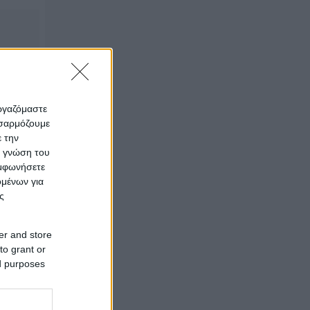
εργαζόμαστε
οσαρμόζουμε
ε την
ς γνώση του
υμφωνήσετε
ν
ομένων για
ς
er and store
to grant or
ed purposes