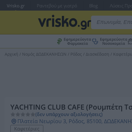
Vrisko.gr
Ραντεβού με γιατρό
Blog
Λύσεις Προ
Εφημερεύοντα
Εφημερεύοντα
Φαρμακεία
Νοσοκομεία
Αρχική
/
Νομός ΔΩΔΕΚΑΝΗΣΩΝ
/
Ρόδος
/
Διασκέδαση
/
Καφετέρι
YACHTING CLUB CAFE (Ρουμπέτη Τσ
(δεν υπάρχουν αξιολογήσεις)
Πλατεία Νεωρίου 3, Ρόδος, 85100, ΔΩΔΕΚΑΝ
Καφετέριες