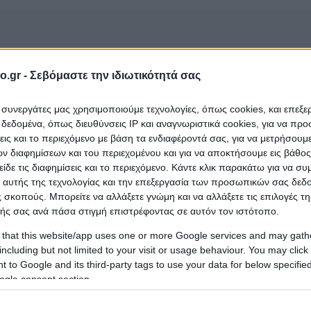
o.gr -
Σεβόμαστε την ιδιωτικότητά σας
WiFi
 ΑΜΕΑ
Χώρος καπνιστών
ι συνεργάτες μας χρησιμοποιούμε τεχνολογίες, όπως cookies, και επεξ
εδομένα, όπως διευθύνσεις IP και αναγνωριστικά cookies, για να πρ
σεις και το περιεχόμενο με βάση τα ενδιαφέροντά σας, για να μετρήσουμ
 διαφημίσεων και του περιεχομένου και για να αποκτήσουμε εις βάθο
είδε τις διαφημίσεις και το περιεχόμενο. Κάντε κλικ παρακάτω για να σ
LUB CAFE (Ρουμπέτη Τσαμπίκα Σ.)
που ανήκει στη
 αυτής της τεχνολογίας και την επεξεργασία των προσωπικών σας δεδ
 σκοπούς. Μπορείτε να αλλάξετε γνώμη και να αλλάξετε τις επιλογές τη
ή
Ρόδος
;
ής σας ανά πάσα στιγμή επιστρέφοντας σε αυτόν τον ιστότοπο.
 that this website/app uses one or more Google services and may gath
including but not limited to your visit or usage behaviour. You may click 
 to Google and its third-party tags to use your data for below specifi
ogle consent section.