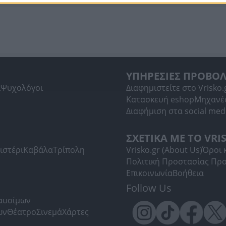
ΥΠΗΡΕΣΙΕΣ ΠΡΟΒΟ
ί
Ψυχολόγοι
Διαφημιστείτε στο Vrisko.
Κατασκευή eshop
Μηχανέ
Διαφήμιση στα social med
ΣΧΕΤΙΚΑ ΜΕ ΤΟ VRI
ιστέρι
Καβάλα
Τρίπολη
Vrisko.gr (About Us)
Όροι 
Πολιτική Προστασίας Πρ
Επικοινωνία
Βοήθεια
Follow Us
Καυσίμων
ων
Θέατρο
Σινεμά
Χάρτες