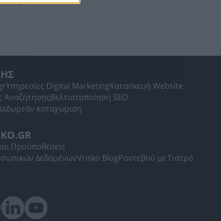
ΛΗΣ
gr
Υπηρεσίες Digital Marketing
Κατασκευή Website
ς Αναζήτησης
Βελτιστοποίηση SEO
ia
Δωρεάν καταχώριση
SKO.GR
και Προϋποθέσεις
οσωπικών Δεδομένων
Vrisko Blog
Ραντεβού με Γιατρό