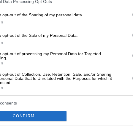
l Data Processing Opt Outs
o opt-out of the Sharing of my personal data.
In
o opt-out of the Sale of my Personal Data.
In
ν ακόμα αξιολογήσεις
αξιολόγηση. Γίνετε ο πρώτος που θα μοιραστεί την εμπειρί
to opt-out of processing my Personal Data for Targeted
στή επιλογή!
ing.
In
o opt-out of Collection, Use, Retention, Sale, and/or Sharing
ersonal Data that Is Unrelated with the Purposes for which it
lected.
In
consents
CONFIRM