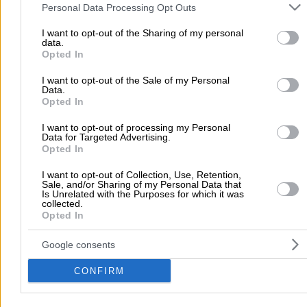
and may gather and store information including but not limited to
Personal Data Processing Opt Outs
your visit or usage behaviour. You may click to grant or deny cons
Αρχική
>
Νομός ΡΕΘΥΜΝΟΥ
>
Ρέθυμνο
>
Οικοδομικά Υλικά -
to Google and its third-party tags to use your data for below speci
I want to opt-out of the Sharing of my personal
Εργοληψίες
>
Πολιτικοί Μηχανικοί
>
Παπαδάκης Κωνσταντίνος Μ
data.
purposes in below Google consent section.
Opted In
Δημοφιλείς Αναζητήσεις
I want to opt-out of the Sale of my Personal
Data.
Μετακομίσεις & Μεταφορές
Κλειδιά & Κλειδαριές
Γιατρ
Opted In
Ψυχολόγοι
Παιδικοί Σταθμοί
Οδοντίατροι
I want to opt-out of processing my Personal
Data for Targeted Advertising.
Συνεργεία Αυτοκινήτων
Opted In
Υδραυλικοί - Υδραυλικές Εγκαταστάσεις
I want to opt-out of Collection, Use, Retention,
περισσότερα >>
Sale, and/or Sharing of my Personal Data that
Is Unrelated with the Purposes for which it was
collected.
Τοπική Αναζήτηση
Opted In
Αθήνα
Θεσσαλονίκη
Πάτρα
Λάρισα
Ηράκλειο
Ιωάννιν
Google consents
Περιστέρι
Καβάλα
Τρίπολη
Καλλιθέα
Σέρρες
Ρόδος
CONFIRM
Πειραιάς
Κέρκυρα
Χανιά
Καλαμάτα
περισσότερα >>