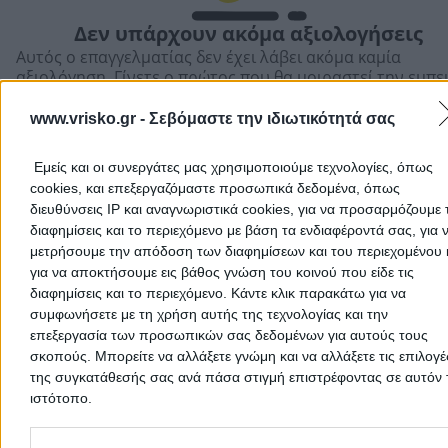
Δεν υπάρχουν ακόμα αξιολογήσεις
Αυτός ο επαγγελματίας δεν έχει λάβει ακόμα καμία
Αποδέχομαι τους
Όρους Χρήσης
και την
Πολιτική Προστασίας
αξιολόγηση. Γίνετε ο πρώτος που θα μοιραστεί την εμπε
Προσωπικών Δεδομένων
του και βοηθήστε άλλους χρήστες να κάνουν τη σωστή
επιλογή!
www.vrisko.gr -
Σεβόμαστε την ιδιωτικότητά σας
Εμείς και οι συνεργάτες μας χρησιμοποιούμε τεχνολογίες, όπως
cookies, και επεξεργαζόμαστε προσωπικά δεδομένα, όπως
διευθύνσεις IP και αναγνωριστικά cookies, για να προσαρμόζουμε τ
διαφημίσεις και το περιεχόμενο με βάση τα ενδιαφέροντά σας, για 
Ακύρωση
μετρήσουμε την απόδοση των διαφημίσεων και του περιεχομένου 
για να αποκτήσουμε εις βάθος γνώση του κοινού που είδε τις
διαφημίσεις και το περιεχόμενο. Κάντε κλικ παρακάτω για να
συμφωνήσετε με τη χρήση αυτής της τεχνολογίας και την
επεξεργασία των προσωπικών σας δεδομένων για αυτούς τους
σκοπούς. Μπορείτε να αλλάξετε γνώμη και να αλλάξετε τις επιλογέ
της συγκατάθεσής σας ανά πάσα στιγμή επιστρέφοντας σε αυτόν 
ιστότοπο.
Προσθήκη αξιολόγησης
Please note that this website/app uses one or more Google servic