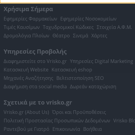
Χρήσιμα Σήμερα
Εφημερίες Φαρμακείων
Εφημερίες Νοσοκομείων
Τιμές Καυσίμων
Ταχυδρομικοί Κώδικες
Στοιχεία Α.Φ.Μ.
Δρομολόγια Πλοίων
Θέατρο
Σινεμά
Χάρτες
Υπηρεσίες Προβολής
Διαφημιστείτε στο Vrisko.gr
Υπηρεσίες Digital Marketing
Κατασκευή Website
Κατασκευή eshop
Μηχανές Αναζήτησης
Βελτιστοποίηση SEO
Διαφήμιση στα social media
Δωρεάν καταχώριση
Σχετικά με το vrisko.gr
Vrisko.gr (About Us)
Όροι και Προϋποθέσεις
Πολιτική Προστασίας Προσωπικών Δεδομένων
Vrisko Bl
Ραντεβού με Γιατρό
Επικοινωνία
Βοήθεια