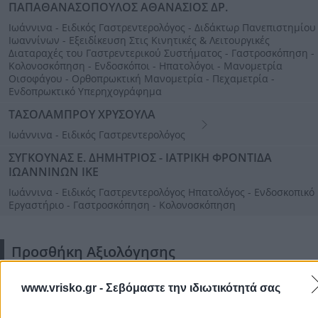
ΠΑΠΑΘΑΝΑΣΟΠΟΥΛΟΣ ΑΘΑΝΑΣΙΟΣ ΔΡ.
Ιωάννινα - Ειδικός Γαστρεντερολόγος - Διδάκτωρ Πανεπιστημίου
Ιωαννίνων - Εξειδίκευση Στις Κινητικές & Λειτουργικές
Διαταραχές του Γαστρεντερικού Συστήματος - Γαστροσκόπηση -
Κολονοσκόπηση - Ενδοσκόποι - Ηπατολόγοι - Μανομετρία
Οισοφάγου - Ορθοπρωκτική Μανομετρία - Πεχαμετρία -
Ενδοπρωκτικό Υπερηχογράφημα
ΤΑΣΟΛΑΜΠΡΟΥ ΧΡΥΣΟΥΛΑ
Ιωάννινα - Ειδικός Γαστρεντερολόγος
ΣΥΓΚΟΥΝΑΣ Ε. ΔΗΜΗΤΡΙΟΣ - ΙΑΤΡΙΚΗ ΦΡΟΝΤΙΔΑ
ΙΩΑΝΝΙΝΩΝ ΙΚΕ
Ιωάννινα - Ειδικός Γαστρεντερολόγος Ηπατολόγος - Ενδοσκοπικό
Εργαστήριο - Γαστροσκόπηση - Κολονοσκόπηση
Προσθήκη Αξιολόγησης
www.vrisko.gr -
Σεβόμαστε την ιδιωτικότητά σας