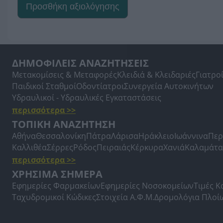
Προσθήκη αξιολόγησης
ΔΗΜΟΦΙΛΕΙΣ ΑΝΑΖΗΤΗΣΕΙΣ
Μετακομίσεις & Μεταφορές
Κλειδιά & Κλειδαριές
Γιατρο
Παιδικοί Σταθμοί
Οδοντίατροι
Συνεργεία Αυτοκινήτων
Υδραυλικοί - Υδραυλικές Εγκαταστάσεις
περισσότερα >>
ΤΟΠΙΚΗ ΑΝΑΖΗΤΗΣΗ
Αθήνα
Θεσσαλονίκη
Πάτρα
Λάρισα
Ηράκλειο
Ιωάννινα
Περ
Καλλιθέα
Σέρρες
Ρόδος
Πειραιάς
Κέρκυρα
Χανιά
Καλαμάτα
περισσότερα >>
ΧΡΗΣΙΜΑ ΣΗΜΕΡΑ
Εφημερίες Φαρμακείων
Εφημερίες Νοσοκομείων
Τιμές 
Ταχυδρομικοί Κώδικες
Στοιχεία Α.Φ.Μ.
Δρομολόγια Πλοί