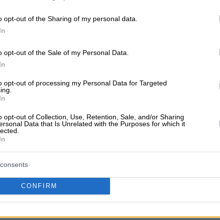
o opt-out of the Sharing of my personal data.
In
o opt-out of the Sale of my Personal Data.
ν ακόμα αξιολογήσεις
In
αξιολόγηση. Γίνετε ο πρώτος που θα μοιραστεί την εμπειρί
to opt-out of processing my Personal Data for Targeted
στή επιλογή!
ing.
In
o opt-out of Collection, Use, Retention, Sale, and/or Sharing
ersonal Data that Is Unrelated with the Purposes for which it
lected.
In
consents
CONFIRM