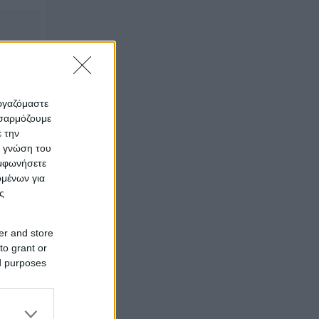
εργαζόμαστε
οσαρμόζουμε
ε την
ς γνώση του
υμφωνήσετε
ομένων για
ς
er and store
to grant or
ed purposes