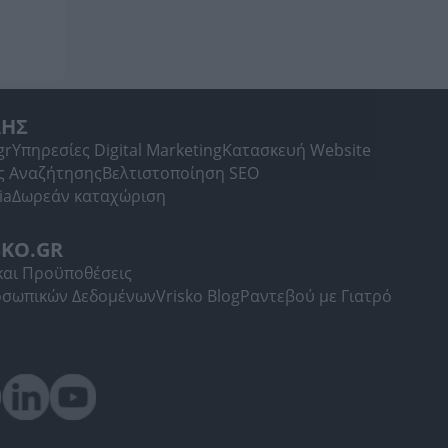
ΛΗΣ
gr
Υπηρεσίες Digital Marketing
Κατασκευή Website
ς Αναζήτησης
Βελτιστοποίηση SEO
ia
Δωρεάν καταχώριση
SKO.GR
και Προϋποθέσεις
οσωπικών Δεδομένων
Vrisko Blog
Ραντεβού με Γιατρό