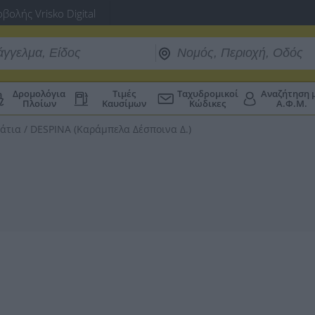
βολής Vrisko Digital
Δρομολόγια
Τιμές
Ταχυδρομικοί
Αναζήτηση 
Πλοίων
Καυσίμων
Κώδικες
Α.Φ.Μ.
άτια
/
DESPINA (Καράμπελα Δέσποινα Δ.)