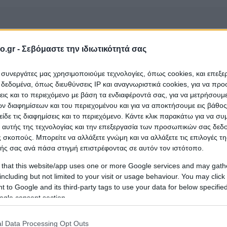
o.gr -
Σεβόμαστε την ιδιωτικότητά σας
ι συνεργάτες μας χρησιμοποιούμε τεχνολογίες, όπως cookies, και επεξ
εδομένα, όπως διευθύνσεις IP και αναγνωριστικά cookies, για να πρ
σεις και το περιεχόμενο με βάση τα ενδιαφέροντά σας, για να μετρήσουμ
 διαφημίσεων και του περιεχομένου και για να αποκτήσουμε εις βάθο
είδε τις διαφημίσεις και το περιεχόμενο. Κάντε κλικ παρακάτω για να σ
αράμπελα Δέσποινα Δ.)
που ανήκει στην κατηγορία
 αυτής της τεχνολογίας και την επεξεργασία των προσωπικών σας δεδ
οχή
Καλαμωτή
;
 σκοπούς. Μπορείτε να αλλάξετε γνώμη και να αλλάξετε τις επιλογές τη
ής σας ανά πάσα στιγμή επιστρέφοντας σε αυτόν τον ιστότοπο.
 that this website/app uses one or more Google services and may gath
including but not limited to your visit or usage behaviour. You may click 
 to Google and its third-party tags to use your data for below specifi
ogle consent section.
l Data Processing Opt Outs