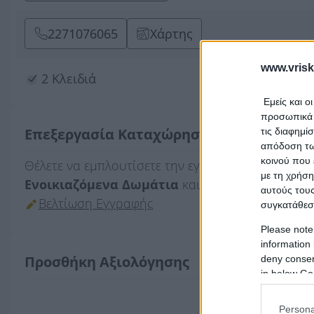
2271076065
Χάρτης
www.vrisk
2 Κλειδιά
Εμείς και ο
προσωπικά δ
Επεξεργασία Καταχώρησης
τις διαφημί
απόδοση των
κοινού που 
Θέλετε να εμπλουτίσετε την εγγραφή
DESPINA (Κ
με τη χρήση
Ενοικιαζόμενα Δωμάτια
και εδρεύει στην περι
αυτούς τους
Βελτίωση Εγγραφής
συγκατάθεσ
Please note
information 
Προσθήκη Αξιολόγησης
deny consent
in below Go
Persona