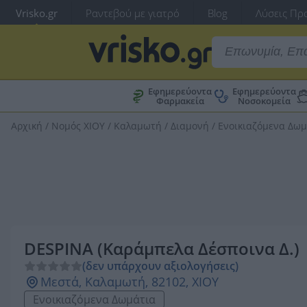
Vrisko.gr
Ραντεβού με γιατρό
Blog
Λύσεις Προ
Εφημερεύοντα
Εφημερεύοντα
Φαρμακεία
Νοσοκομεία
Αρχική
/
Νομός ΧΙΟΥ
/
Καλαμωτή
/
Διαμονή
/
Ενοικιαζόμενα Δωμ
DESPINA (Καράμπελα Δέσποινα Δ.)
(δεν υπάρχουν αξιολογήσεις)
Μεστά, Καλαμωτή, 82102, ΧΙΟΥ
Ενοικιαζόμενα Δωμάτια