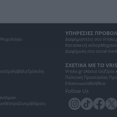
ΥΠΗΡΕΣΙΕΣ ΠΡΟΒΟ
ί
Ψυχολόγοι
Διαφημιστείτε στο Vrisko.
Κατασκευή eshop
Μηχανέ
Διαφήμιση στα social med
ΣΧΕΤΙΚΑ ΜΕ ΤΟ VRI
ιστέρι
Καβάλα
Τρίπολη
Vrisko.gr (About Us)
Όροι 
Πολιτική Προστασίας Πρ
Επικοινωνία
Βοήθεια
Follow Us
Καυσίμων
ων
Θέατρο
Σινεμά
Χάρτες