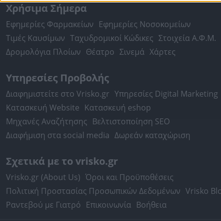
Χρήσιμα Σήμερα
Εφημερίες Φαρμακείων
Εφημερίες Νοσοκομείων
Τιμές Καυσίμων
Ταχυδρομικοί Κώδικες
Στοιχεία Α.Φ.Μ.
Δρομολόγια Πλοίων
Θέατρο
Σινεμά
Χάρτες
Υπηρεσίες Προβολής
Διαφημιστείτε στο Vrisko.gr
Υπηρεσίες Digital Marketing
Κατασκευή Website
Κατασκευή eshop
Μηχανές Αναζήτησης
Βελτιστοποίηση SEO
Διαφήμιση στα social media
Δωρεάν καταχώριση
Σχετικά με το vrisko.gr
Vrisko.gr (About Us)
Όροι και Προϋποθέσεις
Πολιτική Προστασίας Προσωπικών Δεδομένων
Vrisko Bl
Ραντεβού με Γιατρό
Επικοινωνία
Βοήθεια