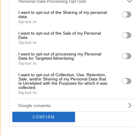
Personal Data Processing Opt Outs
your visit or usage behaviour. You may click to grant or deny cons
Αρχική
>
Νομός ΛΑΣΙΘΙΟΥ
>
Κριτσά
>
Τέχνες
>
Κεραμικά
>
ART BY
to Google and its third-party tags to use your data for below speci
I want to opt-out of the Sharing of my personal
PERAKIS (Περάκης Γεώργιος Ν.)
data.
purposes in below Google consent section.
Opted In
Δημοφιλείς Αναζητήσεις
I want to opt-out of the Sale of my Personal
Data.
Μετακομίσεις & Μεταφορές
Κλειδιά & Κλειδαριές
Γιατρ
Opted In
Ψυχολόγοι
Παιδικοί Σταθμοί
Οδοντίατροι
I want to opt-out of processing my Personal
Συνεργεία Αυτοκινήτων
Data for Targeted Advertising.
Opted In
Υδραυλικοί - Υδραυλικές Εγκαταστάσεις
I want to opt-out of Collection, Use, Retention,
περισσότερα >>
Sale, and/or Sharing of my Personal Data that
Is Unrelated with the Purposes for which it was
collected.
Τοπική Αναζήτηση
Opted In
Αθήνα
Θεσσαλονίκη
Πάτρα
Λάρισα
Ηράκλειο
Ιωάννιν
Google consents
Περιστέρι
Καβάλα
Τρίπολη
Καλλιθέα
Σέρρες
Ρόδος
Πειραιάς
Κέρκυρα
Χανιά
Καλαμάτα
CONFIRM
περισσότερα >>