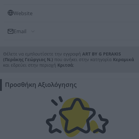
Website
Email
Αποστολή Email
Θέλετε να εμπλουτίσετε την εγγραφή
ART BY G PERAKIS
Προς: ART BY G PERAKIS (Περάκης Γεώργιος Ν.)
(Περάκης Γεώργιος Ν.)
που ανήκει στην κατηγορία
Κεραμικά
και εδρεύει στην περιοχή
Κριτσά
;
Προσθήκη Αξιολόγησης