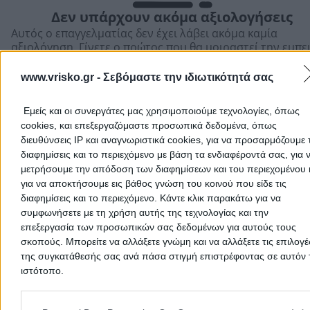
Δεν υπάρχουν ακόμα αξιολογήσεις
Αυτός ο επαγγελματίας δεν έχει λάβει ακόμα καμία
Αποδέχομαι τους
Όρους Χρήσης
και την
Πολιτική Προστασίας
αξιολόγηση. Γίνετε ο πρώτος που θα μοιραστεί την εμπε
Προσωπικών Δεδομένων
του και βοηθήστε άλλους χρήστες να κάνουν τη σωστή
επιλογή!
www.vrisko.gr -
Σεβόμαστε την ιδιωτικότητά σας
Εμείς και οι συνεργάτες μας χρησιμοποιούμε τεχνολογίες, όπως
cookies, και επεξεργαζόμαστε προσωπικά δεδομένα, όπως
διευθύνσεις IP και αναγνωριστικά cookies, για να προσαρμόζουμε τ
διαφημίσεις και το περιεχόμενο με βάση τα ενδιαφέροντά σας, για 
Ακύρωση
μετρήσουμε την απόδοση των διαφημίσεων και του περιεχομένου 
για να αποκτήσουμε εις βάθος γνώση του κοινού που είδε τις
διαφημίσεις και το περιεχόμενο. Κάντε κλικ παρακάτω για να
συμφωνήσετε με τη χρήση αυτής της τεχνολογίας και την
επεξεργασία των προσωπικών σας δεδομένων για αυτούς τους
σκοπούς. Μπορείτε να αλλάξετε γνώμη και να αλλάξετε τις επιλογέ
της συγκατάθεσής σας ανά πάσα στιγμή επιστρέφοντας σε αυτόν 
ιστότοπο.
Προσθήκη αξιολόγησης
Please note that this website/app uses one or more Google servic
and may gather and store information including but not limited to