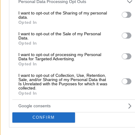
and may gather and store information including but not limited to
Personal Data Processing Opt Outs
your visit or usage behaviour. You may click to grant or deny cons
Αρχική
>
Νομός ΞΑΝΘΗΣ
>
Ξάνθη
>
Διασκέδαση
>
Καφετέριες
>
Τ
to Google and its third-party tags to use your data for below speci
I want to opt-out of the Sharing of my personal
ΚΑΦΕ ΤΗΣ ΜΑΜΑΣ (Πρασινάκης Μιχαήλ Π.)
data.
purposes in below Google consent section.
Opted In
Δημοφιλείς Αναζητήσεις
I want to opt-out of the Sale of my Personal
Data.
Μετακομίσεις & Μεταφορές
Κλειδιά & Κλειδαριές
Γιατρ
Opted In
Ψυχολόγοι
Παιδικοί Σταθμοί
Οδοντίατροι
I want to opt-out of processing my Personal
Συνεργεία Αυτοκινήτων
Data for Targeted Advertising.
Opted In
Υδραυλικοί - Υδραυλικές Εγκαταστάσεις
I want to opt-out of Collection, Use, Retention,
περισσότερα >>
Sale, and/or Sharing of my Personal Data that
Is Unrelated with the Purposes for which it was
collected.
Τοπική Αναζήτηση
Opted In
Αθήνα
Θεσσαλονίκη
Πάτρα
Λάρισα
Ηράκλειο
Ιωάννιν
Google consents
Περιστέρι
Καβάλα
Τρίπολη
Καλλιθέα
Σέρρες
Ρόδος
Πειραιάς
Κέρκυρα
Χανιά
Καλαμάτα
CONFIRM
περισσότερα >>