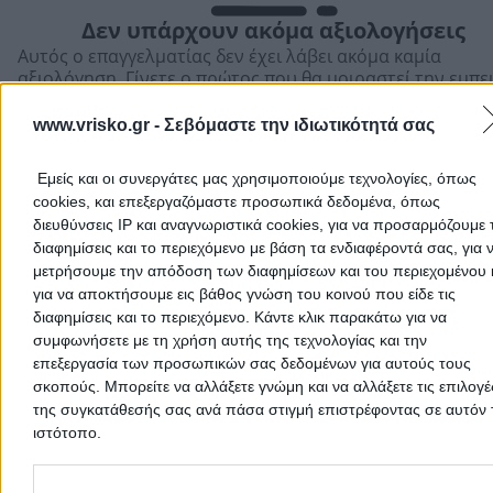
Δεν υπάρχουν ακόμα αξιολογήσεις
Αυτός ο επαγγελματίας δεν έχει λάβει ακόμα καμία
αξιολόγηση. Γίνετε ο πρώτος που θα μοιραστεί την εμπε
του και βοηθήστε άλλους χρήστες να κάνουν τη σωστή
επιλογή!
www.vrisko.gr -
Σεβόμαστε την ιδιωτικότητά σας
Εμείς και οι συνεργάτες μας χρησιμοποιούμε τεχνολογίες, όπως
cookies, και επεξεργαζόμαστε προσωπικά δεδομένα, όπως
διευθύνσεις IP και αναγνωριστικά cookies, για να προσαρμόζουμε τ
διαφημίσεις και το περιεχόμενο με βάση τα ενδιαφέροντά σας, για 
μετρήσουμε την απόδοση των διαφημίσεων και του περιεχομένου 
για να αποκτήσουμε εις βάθος γνώση του κοινού που είδε τις
διαφημίσεις και το περιεχόμενο. Κάντε κλικ παρακάτω για να
συμφωνήσετε με τη χρήση αυτής της τεχνολογίας και την
επεξεργασία των προσωπικών σας δεδομένων για αυτούς τους
σκοπούς. Μπορείτε να αλλάξετε γνώμη και να αλλάξετε τις επιλογέ
της συγκατάθεσής σας ανά πάσα στιγμή επιστρέφοντας σε αυτόν 
ιστότοπο.
Προσθήκη αξιολόγησης
Please note that this website/app uses one or more Google servic