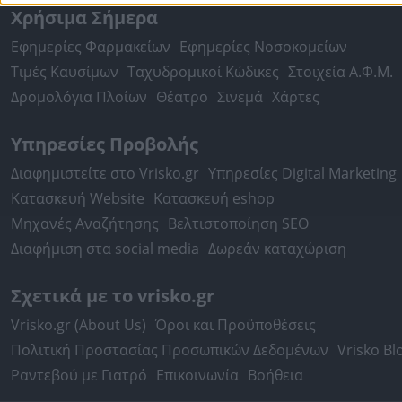
Χρήσιμα Σήμερα
Εφημερίες Φαρμακείων
Εφημερίες Νοσοκομείων
Τιμές Καυσίμων
Ταχυδρομικοί Κώδικες
Στοιχεία Α.Φ.Μ.
Δρομολόγια Πλοίων
Θέατρο
Σινεμά
Χάρτες
Υπηρεσίες Προβολής
Διαφημιστείτε στο Vrisko.gr
Υπηρεσίες Digital Marketing
Κατασκευή Website
Κατασκευή eshop
Μηχανές Αναζήτησης
Βελτιστοποίηση SEO
Διαφήμιση στα social media
Δωρεάν καταχώριση
Σχετικά με το vrisko.gr
Vrisko.gr (About Us)
Όροι και Προϋποθέσεις
Πολιτική Προστασίας Προσωπικών Δεδομένων
Vrisko Bl
Ραντεβού με Γιατρό
Επικοινωνία
Βοήθεια