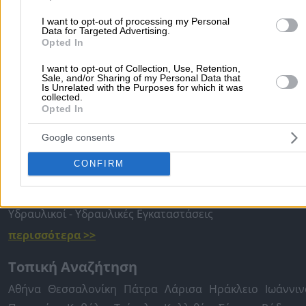
I want to opt-out of processing my Personal
Προσθήκη αξιολόγησης
Data for Targeted Advertising.
Opted In
I want to opt-out of Collection, Use, Retention,
Αρχική
>
Νομός ΑΤΤΙΚΗΣ
>
Αθήνα
>
Καύσιμα
>
Πρατήρια Υγρών
Sale, and/or Sharing of my Personal Data that
Is Unrelated with the Purposes for which it was
Καυσίμων
>
AEGEAN - ΖΑΜΠΟΥΝΗ ΣΟΦΙΑ ΚΑΙ ΣΙΑ ΕΕ
collected.
Opted In
Δημοφιλείς Αναζητήσεις
Google consents
Μετακομίσεις & Μεταφορές
Κλειδιά & Κλειδαριές
Γιατρ
CONFIRM
Ψυχολόγοι
Παιδικοί Σταθμοί
Οδοντίατροι
Συνεργεία Αυτοκινήτων
Υδραυλικοί - Υδραυλικές Εγκαταστάσεις
περισσότερα >>
Τοπική Αναζήτηση
Αθήνα
Θεσσαλονίκη
Πάτρα
Λάρισα
Ηράκλειο
Ιωάννιν