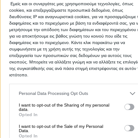
Εμείς και οι συνεργάτες μας χρησιμοποιούμε τεχνολογίες, όπως
cookies, και επεξεργαζόμαστε προσωπικά δεδομένα, όπως
διευθύνσεις IP και αναγνωριστικά cookies, για να προσαρμόζουμε τ
διαφημίσεις και το περιεχόμενο με βάση τα ενδιαφέροντά σας, για 
μετρήσουμε την απόδοση των διαφημίσεων και του περιεχομένου 
Δεν υπάρχουν ακόμα αξιολογήσεις
για να αποκτήσουμε εις βάθος γνώση του κοινού που είδε τις
Αυτός ο επαγγελματίας δεν έχει λάβει ακόμα καμία
διαφημίσεις και το περιεχόμενο. Κάντε κλικ παρακάτω για να
αξιολόγηση. Γίνετε ο πρώτος που θα μοιραστεί την εμπε
συμφωνήσετε με τη χρήση αυτής της τεχνολογίας και την
του και βοηθήστε άλλους χρήστες να κάνουν τη σωστή
επεξεργασία των προσωπικών σας δεδομένων για αυτούς τους
επιλογή!
σκοπούς. Μπορείτε να αλλάξετε γνώμη και να αλλάξετε τις επιλογέ
της συγκατάθεσής σας ανά πάσα στιγμή επιστρέφοντας σε αυτόν 
ιστότοπο.
Please note that this website/app uses one or more Google servic
and may gather and store information including but not limited to
Personal Data Processing Opt Outs
your visit or usage behaviour. You may click to grant or deny cons
to Google and its third-party tags to use your data for below speci
I want to opt-out of the Sharing of my personal
data.
purposes in below Google consent section.
Opted In
I want to opt-out of the Sale of my Personal
Data.
Opted In