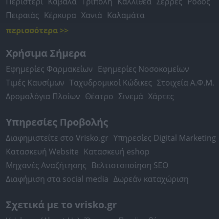
Περιστέρι
Καβάλα
Τρίπολη
Καλλιθέα
Σέρρες
Ρόδος
Πειραιάς
Κέρκυρα
Χανιά
Καλαμάτα
περισσότερα >>
Χρήσιμα Σήμερα
Εφημερίες Φαρμακείων
Εφημερίες Νοσοκομείων
Τιμές Καυσίμων
Ταχυδρομικοί Κώδικες
Στοιχεία Α.Φ.Μ.
Δρομολόγια Πλοίων
Θέατρο
Σινεμά
Χάρτες
Υπηρεσίες Προβολής
Διαφημιστείτε στο Vrisko.gr
Υπηρεσίες Digital Marketing
Κατασκευή Website
Κατασκευή eshop
Μηχανές Αναζήτησης
Βελτιστοποίηση SEO
Διαφήμιση στα social media
Δωρεάν καταχώριση
Σχετικά με το vrisko.gr