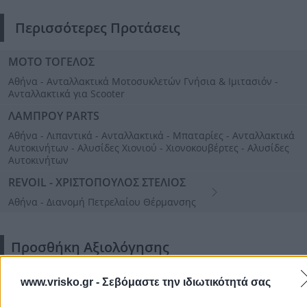
Περισσότερες Προτάσεις
ΜΟΤΟ ΤΟΓΕΛΟΣ
Αθήνα - Ανταλλακτικά Μοτοσυκλετών Γνήσια & Ιμιτασιόν -
Ανταλλακτικά για Scooter
ΛΑΜΠΡΟΥ PARTS
Αθήνα - Λιπαντικά - Ανταλλακτικά - Μπαταρίες - Ανταλλακτικά
Αυτοκινήτων - Αλυσίδες Χιονιού - Χιονοκουβέρτες - Αλυσίδες
Αυτοκινήτων
REVOIL - ΧΡΙΣΤΟΠΟΥΛΟΣ ΣΤΕΛΙΟΣ
Αθήνα - Διανομή Πετρελαίου Θέρμανσης
Προσθήκη Αξιολόγησης
www.vrisko.gr -
Σεβόμαστε την ιδιωτικότητά σας