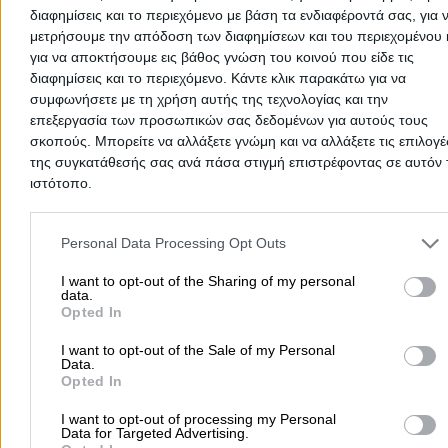
Ότι χειρότερο υπάρχει σ.. Εδώ και δύο χρόνια έχω
διαφημίσεις και το περιεχόμενο με βάση τα ενδιαφέροντά σας, για 
επαναλαμβανόμενο πρόβλημα με την εξωτερική
μετρήσουμε την απόδοση των διαφημίσεων και του περιεχομένου 
μονάδα.καθε 6 μήνες γίνετε αντικατάσταση,αφού κάνω
για να αποκτήσουμε εις βάθος γνώση του κοινού που είδε τις
κανα τρίμηνο να τους βρω.. κοροϊδία σε όλους το
διαφημίσεις και το περιεχόμενο. Κάντε κλικ παρακάτω για να
μεγαλείο.Μια ζωή με την δικαιολογία στο στόμα Μακρι
συμφωνήσετε με τη χρήση αυτής της τεχνολογίας και την
Konstantinos K.
επεξεργασία των προσωπικών σας δεδομένων για αυτούς τους
σκοπούς. Μπορείτε να αλλάξετε γνώμη και να αλλάξετε τις επιλογέ
της συγκατάθεσής σας ανά πάσα στιγμή επιστρέφοντας σε αυτόν 
06/10/2025 14:36
ιστότοπο.
Δεν μπορώ να καταλάβω πως αυτοί είναι το
εξουσιοδοτημένο σερβις της Midea. Πραγματικά δεν ξ
Please note that this website/app uses one or more Google servic
αγοράζω Midea και ότι άλλο έχει αυτός ο όμιλος στην
and may gather and store information including but not limited to
Personal Data Processing Opt Outs
Ελλάδα εξαιτίας αυτών που αναλαμβάνουν το σερβις
your visit or usage behaviour. You may click to grant or deny cons
στην Θεσσαλονίκη. Κληματιστικό μέσα στην εγγύηση
to Google and its third-party tags to use your data for below speci
I want to opt-out of the Sharing of my personal
data.
έβγαλε πρόβλημα ενημέρωσα από τον Ιούλιο και και
purposes in below Google consent section.
Opted In
μέχρι σήμερα 6/10/2025δεν έχει λυθεί εξαιτίας τους.
Κλείνουμε ραντεβού και δεν έρχονται ποτέ! ΠΟΤΕ!Ξανά
I want to opt-out of the Sale of my Personal
κλείνουνε ραντεβού και πάλι τα ίδια στα 6 ραντεβού π
Data.
κλείσαμε ήρθαν στο 1 κ κάναν το Κληματιστικό
Opted In
χειροτερα! Σου πουλάνε ειρωνία στα τηλ και το φταίξι
ότι εσυ δεν απαντάς κτλ…. ΜΑΚΡΙΑ!
I want to opt-out of processing my Personal
Data for Targeted Advertising.