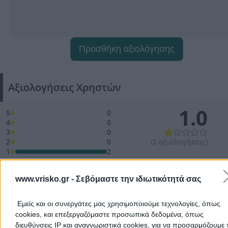
Προσθήκη αξιολόγησης
Αξιολογήσεις Χρηστών
1.0
5
0
4
0
3
0
2
0
(2 αξιολογήσεις)
1
2
www.vrisko.gr -
Σεβόμαστε την ιδιωτικότητά σας
tasos p.
Εμείς και οι συνεργάτες μας χρησιμοποιούμε τεχνολογίες, όπως
03/07/2026 15:18
cookies, και επεξεργαζόμαστε προσωπικά δεδομένα, όπως
διευθύνσεις IP και αναγνωριστικά cookies, για να προσαρμόζουμε τ