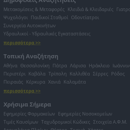
Μετακομίσεις & Μεταφορές
Κλειδιά & Κλειδαριές
Γιατρ
Ψυχολόγοι
Παιδικοί Σταθμοί
Οδοντίατροι
Συνεργεία Αυτοκινήτων
Υδραυλικοί - Υδραυλικές Εγκαταστάσεις
περισσότερα >>
Τοπική Αναζήτηση
Αθήνα
Θεσσαλονίκη
Πάτρα
Λάρισα
Ηράκλειο
Ιωάννιν
Περιστέρι
Καβάλα
Τρίπολη
Καλλιθέα
Σέρρες
Ρόδος
Πειραιάς
Κέρκυρα
Χανιά
Καλαμάτα
περισσότερα >>
Χρήσιμα Σήμερα
Εφημερίες Φαρμακείων
Εφημερίες Νοσοκομείων
Τιμές Καυσίμων
Ταχυδρομικοί Κώδικες
Στοιχεία Α.Φ.Μ.