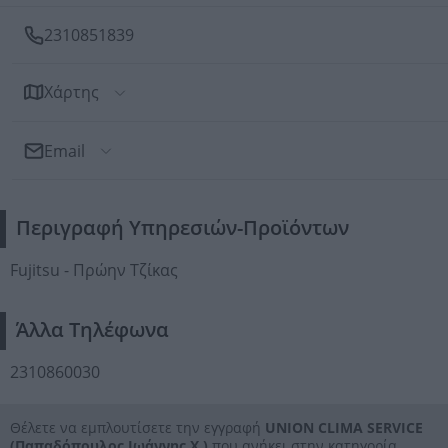
2310851839
Χάρτης
Email
Αποστολή Email
Περιγραφή Υπηρεσιών-Προϊόντων
Προς: UNION CLIMA SERVICE (Παπαδόπουλος Ιωάννης Χ.
Fujitsu - Πρώην Τζίκας
Άλλα Τηλέφωνα
2310860030
Θέλετε να εμπλουτίσετε την εγγραφή
UNION CLIMA SERVICE
(Παπαδόπουλος Ιωάννης Χ.)
που ανήκει στην κατηγορία