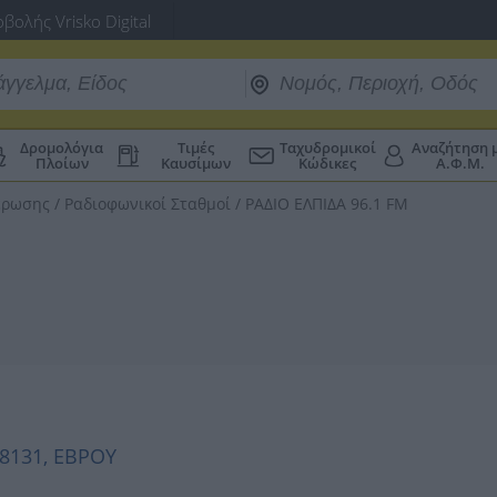
βολής Vrisko Digital
Δρομολόγια
Τιμές
Ταχυδρομικοί
Αναζήτηση 
Πλοίων
Καυσίμων
Κώδικες
Α.Φ.Μ.
έρωσης
/
Ραδιοφωνικοί Σταθμοί
/
ΡΑΔΙΟ ΕΛΠΙΔΑ 96.1 FM
8131, ΕΒΡΟΥ