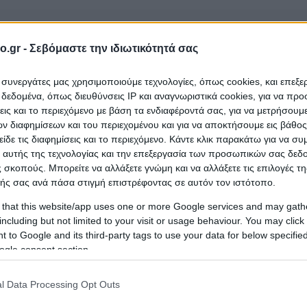
o.gr -
Σεβόμαστε την ιδιωτικότητά σας
ι συνεργάτες μας χρησιμοποιούμε τεχνολογίες, όπως cookies, και επεξ
εδομένα, όπως διευθύνσεις IP και αναγνωριστικά cookies, για να πρ
σεις και το περιεχόμενο με βάση τα ενδιαφέροντά σας, για να μετρήσουμ
ΔΑ 96.1 FM
που ανήκει στην κατηγορία
Ραδιοφωνικ
 διαφημίσεων και του περιεχομένου και για να αποκτήσουμε εις βάθο
είδε τις διαφημίσεις και το περιεχόμενο. Κάντε κλικ παρακάτω για να σ
πολη
;
 αυτής της τεχνολογίας και την επεξεργασία των προσωπικών σας δεδ
 σκοπούς. Μπορείτε να αλλάξετε γνώμη και να αλλάξετε τις επιλογές τη
ής σας ανά πάσα στιγμή επιστρέφοντας σε αυτόν τον ιστότοπο.
 that this website/app uses one or more Google services and may gath
including but not limited to your visit or usage behaviour. You may click 
 to Google and its third-party tags to use your data for below specifi
ogle consent section.
l Data Processing Opt Outs