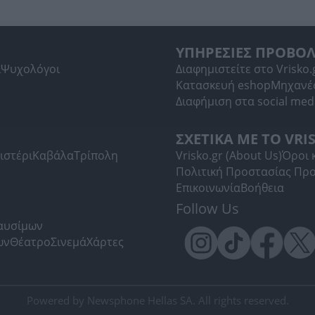
ΥΠΗΡΕΣΙΕΣ ΠΡΟΒΟ
ί
Ψυχολόγοι
Διαφημιστείτε στο Vrisko.
Κατασκευή eshop
Μηχανέ
Διαφήμιση στα social med
ΣΧΕΤΙΚΑ ΜΕ ΤΟ VRI
ιστέρι
Καβάλα
Τρίπολη
Vrisko.gr (About Us)
Όροι 
Πολιτική Προστασίας Πρ
Επικοινωνία
Βοήθεια
Follow Us
Καυσίμων
ων
Θέατρο
Σινεμά
Χάρτες
Powered by Newsphone Hellas SA. All rights reserved.