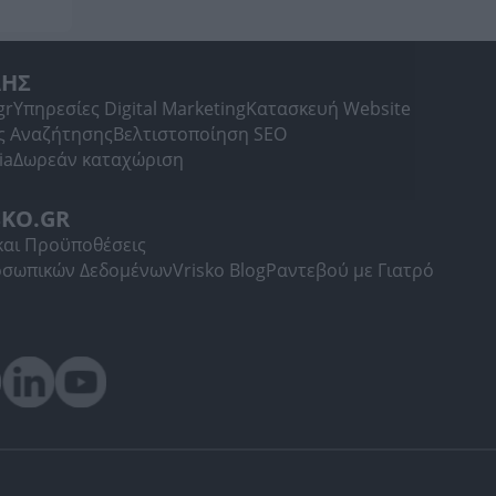
ΛΗΣ
gr
Υπηρεσίες Digital Marketing
Κατασκευή Website
ς Αναζήτησης
Βελτιστοποίηση SEO
ia
Δωρεάν καταχώριση
SKO.GR
και Προϋποθέσεις
οσωπικών Δεδομένων
Vrisko Blog
Ραντεβού με Γιατρό