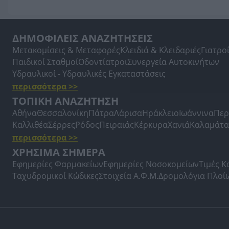
ΔΗΜΟΦΙΛΕΙΣ ΑΝΑΖΗΤΗΣΕΙΣ
Μετακομίσεις & Μεταφορές
Κλειδιά & Κλειδαριές
Γιατρο
Παιδικοί Σταθμοί
Οδοντίατροι
Συνεργεία Αυτοκινήτων
Υδραυλικοί - Υδραυλικές Εγκαταστάσεις
περισσότερα >>
ΤΟΠΙΚΗ ΑΝΑΖΗΤΗΣΗ
Αθήνα
Θεσσαλονίκη
Πάτρα
Λάρισα
Ηράκλειο
Ιωάννινα
Περ
Καλλιθέα
Σέρρες
Ρόδος
Πειραιάς
Κέρκυρα
Χανιά
Καλαμάτα
περισσότερα >>
ΧΡΗΣΙΜΑ ΣΗΜΕΡΑ
Εφημερίες Φαρμακείων
Εφημερίες Νοσοκομείων
Τιμές 
Ταχυδρομικοί Κώδικες
Στοιχεία Α.Φ.Μ.
Δρομολόγια Πλοί