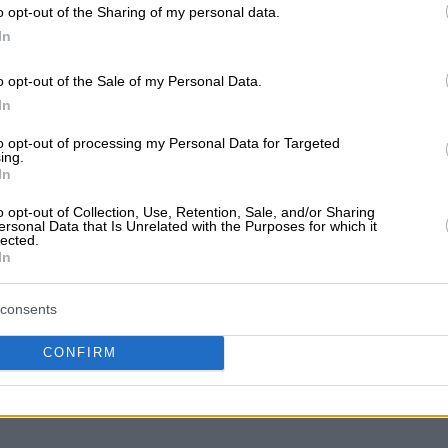
o opt-out of the Sharing of my personal data.
In
ν ακόμα αξιολογήσεις
o opt-out of the Sale of my Personal Data.
αξιολόγηση. Γίνετε ο πρώτος που θα μοιραστεί την εμπειρί
In
στή επιλογή!
to opt-out of processing my Personal Data for Targeted
ing.
In
o opt-out of Collection, Use, Retention, Sale, and/or Sharing
ersonal Data that Is Unrelated with the Purposes for which it
lected.
In
consents
CONFIRM