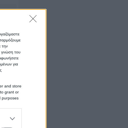
εργαζόμαστε
οσαρμόζουμε
ε την
οί
ς γνώση του
υμφωνήσετε
ομένων για
ς
er and store
to grant or
ed purposes