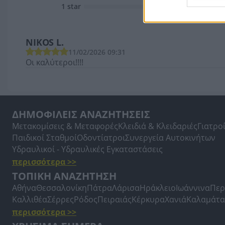
1 star
NIKOS L.
11/02/2026 09:31
Οι καλύτεροι!!!!
ΔΗΜΟΦΙΛΕΙΣ ΑΝΑΖΗΤΗΣΕΙΣ
Μετακομίσεις & Μεταφορές
Κλειδιά & Κλειδαριές
Γιατρο
Παιδικοί Σταθμοί
Οδοντίατροι
Συνεργεία Αυτοκινήτων
Υδραυλικοί - Υδραυλικές Εγκαταστάσεις
περισσότερα >>
ΤΟΠΙΚΗ ΑΝΑΖΗΤΗΣΗ
Αθήνα
Θεσσαλονίκη
Πάτρα
Λάρισα
Ηράκλειο
Ιωάννινα
Περ
Καλλιθέα
Σέρρες
Ρόδος
Πειραιάς
Κέρκυρα
Χανιά
Καλαμάτα
περισσότερα >>