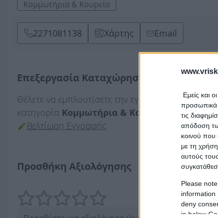
Κομμωτήρια & Κουρεία
2271081138
Χάρτης
Email
www.vrisk
Επεξεργασία Καταχώρησης
Εμείς και ο
Θέλετε να εμπλουτίσετε την εγγραφή
CHRISTIANO
προσωπικά δ
κατηγορία
Κομμωτήρια & Κουρεία
και εδρεύει
τις διαφημί
Βελτίωση Εγγραφής
απόδοση των
κοινού που 
με τη χρήση
αυτούς τους
Προσθήκη Αξιολόγησης
συγκατάθεσ
Please note
information 
deny consent
in below Go