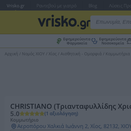
Vrisko.gr
Ραντεβού με γιατρό
Blog
Λύσεις Προ
Εφημερεύοντα
Εφημερεύοντα
Φαρμακεία
Νοσοκομεία
Αρχική
/
Νομός ΧΙΟΥ
/
Χίος
/
Αισθητική - Ομορφιά
/
Κομμωτήρια 
CHRISTIANO (Τριανταφυλλίδης Χρι
5.0
(1 αξιολόγηση)
Κομμωτήριο
Αεροπόρου Χαλκιά Ιωάννη 2, Χίος, 82132, ΧΙΟ