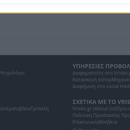
0
ΥΠΗΡΕΣΙΕΣ ΠΡΟΒΟ
ί
Ψυχολόγοι
Διαφημιστείτε στο Vrisko.
Κατασκευή eshop
Μηχανέ
Διαφήμιση στα social med
ΣΧΕΤΙΚΑ ΜΕ ΤΟ VRI
ιστέρι
Καβάλα
Τρίπολη
Vrisko.gr (About Us)
Όροι 
Πολιτική Προστασίας Πρ
Επικοινωνία
Βοήθεια