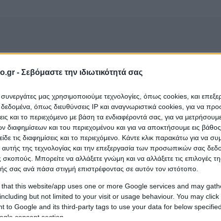
o.gr -
Σεβόμαστε την ιδιωτικότητά σας
ι συνεργάτες μας χρησιμοποιούμε τεχνολογίες, όπως cookies, και επεξ
 (Τριανταφυλλίδης Χριστόφορος Β.)
που ανήκει σ
εδομένα, όπως διευθύνσεις IP και αναγνωριστικά cookies, για να πρ
 στην περιοχή
Χίος
;
σεις και το περιεχόμενο με βάση τα ενδιαφέροντά σας, για να μετρήσουμ
 διαφημίσεων και του περιεχομένου και για να αποκτήσουμε εις βάθο
είδε τις διαφημίσεις και το περιεχόμενο. Κάντε κλικ παρακάτω για να σ
 αυτής της τεχνολογίας και την επεξεργασία των προσωπικών σας δεδ
 σκοπούς. Μπορείτε να αλλάξετε γνώμη και να αλλάξετε τις επιλογές τη
ής σας ανά πάσα στιγμή επιστρέφοντας σε αυτόν τον ιστότοπο.
 that this website/app uses one or more Google services and may gath
including but not limited to your visit or usage behaviour. You may click 
 to Google and its third-party tags to use your data for below specifi
ogle consent section.