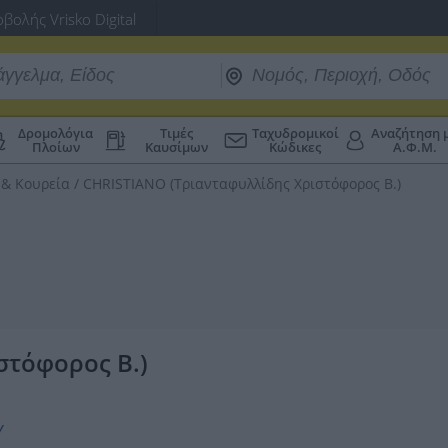
βολής Vrisko Digital
Δρομολόγια
Τιμές
Ταχυδρομικοί
Αναζήτηση 
Πλοίων
Καυσίμων
Κώδικες
Α.Φ.Μ.
& Κουρεία
/
CHRISTIANO (Τριανταφυλλίδης Χριστόφορος Β.)
στόφορος Β.)
Υ