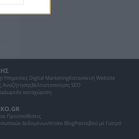
ΛΗΣ
gr
Υπηρεσίες Digital Marketing
Κατασκευή Website
ς Αναζήτησης
Βελτιστοποίηση SEO
ia
Δωρεάν καταχώριση
SKO.GR
και Προϋποθέσεις
οσωπικών Δεδομένων
Vrisko Blog
Ραντεβού με Γιατρό