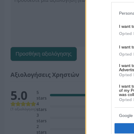
Persona
I want t
Opted 
I want t
Προσθήκη αξιολόγησης
Opted 
I want 
Advertis
Αξιολογήσεις Χρηστών
Opted 
I want t
5.0
of my P
5
was col
stars
Opted 
4
(1 αξιολόγηση)
stars
3
Google 
stars
2
stars