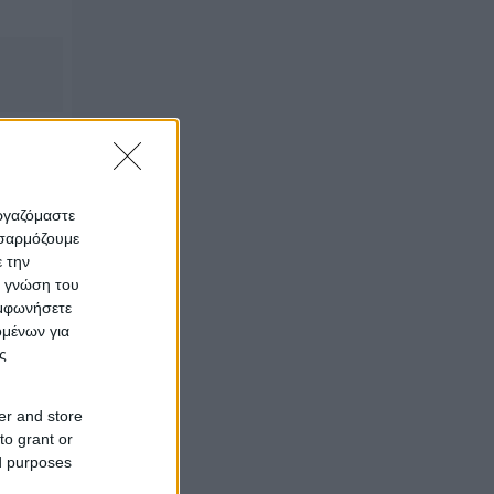
εργαζόμαστε
την
οσαρμόζουμε
ε την
ς γνώση του
υμφωνήσετε
ομένων για
ς
er and store
to grant or
ed purposes