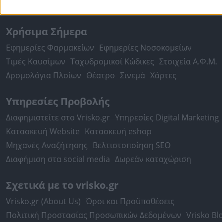
περισσότερα >>
Χρήσιμα Σήμερα
Εφημερίες Φαρμακείων
Εφημερίες Νοσοκομείων
Τιμές Καυσίμων
Ταχυδρομικοί Κώδικες
Στοιχεία Α.Φ.Μ.
Δρομολόγια Πλοίων
Θέατρο
Σινεμά
Χάρτες
Υπηρεσίες Προβολής
Διαφημιστείτε στο Vrisko.gr
Υπηρεσίες Digital Marketing
Κατασκευή Website
Κατασκευή eshop
Μηχανές Αναζήτησης
Βελτιστοποίηση SEO
Διαφήμιση στα social media
Δωρεάν καταχώριση
Σχετικά με το vrisko.gr
Vrisko.gr (About Us)
Όροι και Προϋποθέσεις
Πολιτική Προστασίας Προσωπικών Δεδομένων
Vrisko Bl