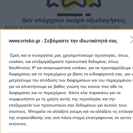
Δεν υπάρχουν ακόμα αξιολογήσεις
Αυτός ο επαγγελματίας δεν έχει λάβει ακόμα καμία
αξιολόγηση. Γίνετε ο πρώτος που θα μοιραστεί την εμπε
του και βοηθήστε άλλους χρήστες να κάνουν τη σωστή
www.vrisko.gr -
Σεβόμαστε την ιδιωτικότητά σας
επιλογή!
Εμείς και οι συνεργάτες μας χρησιμοποιούμε τεχνολογίες, όπως
cookies, και επεξεργαζόμαστε προσωπικά δεδομένα, όπως
διευθύνσεις IP και αναγνωριστικά cookies, για να προσαρμόζουμε τ
διαφημίσεις και το περιεχόμενο με βάση τα ενδιαφέροντά σας, για 
μετρήσουμε την απόδοση των διαφημίσεων και του περιεχομένου 
για να αποκτήσουμε εις βάθος γνώση του κοινού που είδε τις
διαφημίσεις και το περιεχόμενο. Κάντε κλικ παρακάτω για να
συμφωνήσετε με τη χρήση αυτής της τεχνολογίας και την
επεξεργασία των προσωπικών σας δεδομένων για αυτούς τους
σκοπούς. Μπορείτε να αλλάξετε γνώμη και να αλλάξετε τις επιλογέ
της συγκατάθεσής σας ανά πάσα στιγμή επιστρέφοντας σε αυτόν 
ιστότοπο.
Προσθήκη αξιολόγησης