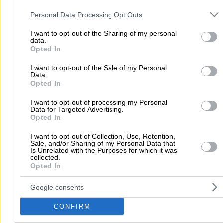
Please note that this website/app uses one or more Google servic
and may gather and store information including but not limited to
Personal Data Processing Opt Outs
your visit or usage behaviour. You may click to grant or deny cons
Αρχική
>
Νομός ΗΡΑΚΛΕΙΟΥ
>
Τυμπάκι
>
Οικιακές Συσκευές - Οικ
to Google and its third-party tags to use your data for below speci
I want to opt-out of the Sharing of my personal
data.
purposes in below Google consent section.
Είδη
>
Οικιακά Είδη & Σκεύη
>
Πετροπούλου Ελένη Κ.
Opted In
I want to opt-out of the Sale of my Personal
Δημοφιλείς Αναζητήσεις
Data.
Opted In
Μετακομίσεις & Μεταφορές
Κλειδιά & Κλειδαριές
Γιατρ
I want to opt-out of processing my Personal
Ψυχολόγοι
Παιδικοί Σταθμοί
Οδοντίατροι
Data for Targeted Advertising.
Opted In
Συνεργεία Αυτοκινήτων
Υδραυλικοί - Υδραυλικές Εγκαταστάσεις
I want to opt-out of Collection, Use, Retention,
Sale, and/or Sharing of my Personal Data that
περισσότερα >>
Is Unrelated with the Purposes for which it was
collected.
Opted In
Τοπική Αναζήτηση
Αθήνα
Θεσσαλονίκη
Πάτρα
Λάρισα
Ηράκλειο
Ιωάννιν
Google consents
Περιστέρι
Καβάλα
Τρίπολη
Καλλιθέα
Σέρρες
Ρόδος
CONFIRM
Πειραιάς
Κέρκυρα
Χανιά
Καλαμάτα