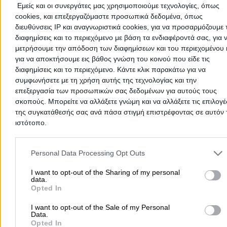
Εμείς και οι συνεργάτες μας χρησιμοποιούμε τεχνολογίες, όπως
cookies, και επεξεργαζόμαστε προσωπικά δεδομένα, όπως
διευθύνσεις IP και αναγνωριστικά cookies, για να προσαρμόζουμε τ
διαφημίσεις και το περιεχόμενο με βάση τα ενδιαφέροντά σας, για 
μετρήσουμε την απόδοση των διαφημίσεων και του περιεχομένου 
Δεν υπάρχουν ακόμα αξιολογήσεις
για να αποκτήσουμε εις βάθος γνώση του κοινού που είδε τις
Αυτός ο επαγγελματίας δεν έχει λάβει ακόμα καμία
διαφημίσεις και το περιεχόμενο. Κάντε κλικ παρακάτω για να
αξιολόγηση. Γίνετε ο πρώτος που θα μοιραστεί την εμπε
συμφωνήσετε με τη χρήση αυτής της τεχνολογίας και την
του και βοηθήστε άλλους χρήστες να κάνουν τη σωστή
επεξεργασία των προσωπικών σας δεδομένων για αυτούς τους
επιλογή!
σκοπούς. Μπορείτε να αλλάξετε γνώμη και να αλλάξετε τις επιλογέ
της συγκατάθεσής σας ανά πάσα στιγμή επιστρέφοντας σε αυτόν 
ιστότοπο.
Please note that this website/app uses one or more Google servic
and may gather and store information including but not limited to
Personal Data Processing Opt Outs
your visit or usage behaviour. You may click to grant or deny cons
to Google and its third-party tags to use your data for below speci
I want to opt-out of the Sharing of my personal
data.
purposes in below Google consent section.
Opted In
I want to opt-out of the Sale of my Personal
Data.
Opted In