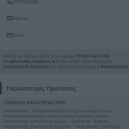
2310932183
Χάρτης
Email
Αποστολή Email
Θέλετε να εμπλουτίσετε την εγγραφή
ΤΕΧΝΗ ΚΑΙ ΞΥΛΟ
Προς: ΤΕΧΝΗ ΚΑΙ ΞΥΛΟ (Γιωβανίτσας Γεώργιος Ν.)
(Γιωβανίτσας Γεώργιος Ν.)
που ανήκει στην κατηγορία
Ξυλουργικές Εργασίες
και εδρεύει στην περιοχή
Θεσσαλονίκη
;
Περισσότερες Προτάσεις
CHARAXIS ΚΑΤΑΣΚΕΥΑΣΤΙΚΗ
Θεσσαλονίκη - Κατασκευαστική Εταιρεία Ανακαινίσεων -
Ανακαίνιση Κατοικίας Σπιτιού Επαγγελματικού Χώρου -
Τακτοποίηση Αυθαίρετων Χώρων - Σχέδια 3d - Έκδοση
Ηλεκτρονικής Ταυτότητας Κτηρίου - Ηλεκτρονική Ταυτότητα