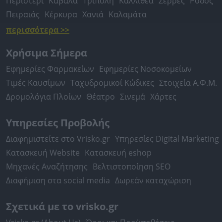
Περιστέρι
Καβάλα
Τρίπολη
Καλλιθέα
Σέρρες
Ρόδος
Πειραιάς
Κέρκυρα
Χανιά
Καλαμάτα
περισσότερα >>
Χρήσιμα Σήμερα
Εφημερίες Φαρμακείων
Εφημερίες Νοσοκομείων
Τιμές Καυσίμων
Ταχυδρομικοί Κώδικες
Στοιχεία Α.Φ.Μ.
Δρομολόγια Πλοίων
Θέατρο
Σινεμά
Χάρτες
Υπηρεσίες Προβολής
Διαφημιστείτε στο Vrisko.gr
Υπηρεσίες Digital Marketing
Κατασκευή Website
Κατασκευή eshop
Μηχανές Αναζήτησης
Βελτιστοποίηση SEO
Διαφήμιση στα social media
Δωρεάν καταχώριση
Σχετικά με το vrisko.gr