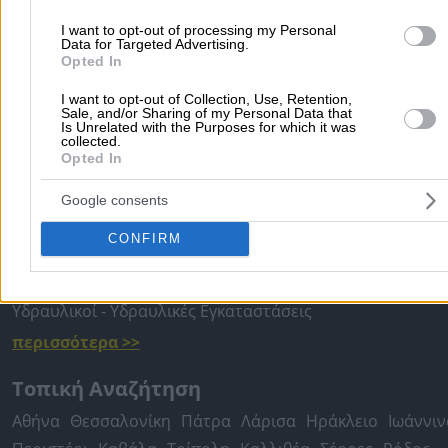
I want to opt-out of processing my Personal
Προσθήκη αξιολόγησης
Data for Targeted Advertising.
Opted In
I want to opt-out of Collection, Use, Retention,
Αρχική
>
Νομός ΘΕΣΣΑΛΟΝΙΚΗΣ
>
Θεσσαλονίκη
>
Κατασκευές
>
Sale, and/or Sharing of my Personal Data that
Is Unrelated with the Purposes for which it was
Ξυλουργικές Εργασίες
>
ΤΕΧΝΗ ΚΑΙ ΞΥΛΟ (Γιωβανίτσας Γεώργιος 
collected.
Opted In
Δημοφιλείς Αναζητήσεις
Google consents
Μετακομίσεις & Μεταφορές
Κλειδιά & Κλειδαριές
Γιατρ
CONFIRM
Ψυχολόγοι
Παιδικοί Σταθμοί
Οδοντίατροι
Συνεργεία Αυτοκινήτων
Υδραυλικοί - Υδραυλικές Εγκαταστάσεις
περισσότερα >>
Τοπική Αναζήτηση
Αθήνα
Θεσσαλονίκη
Πάτρα
Λάρισα
Ηράκλειο
Ιωάννιν