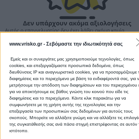
Δεν υπάρχουν ακόμα αξιολογήσεις
Αποδέχομαι τους
Όρους Χρήσης
και την
Πολιτική Προστασίας
Αυτός ο επαγγελματίας δεν έχει λάβει ακόμα καμία
Προσωπικών Δεδομένων
αξιολόγηση. Γίνετε ο πρώτος που θα μοιραστεί την εμπε
του και βοηθήστε άλλους χρήστες να κάνουν τη σωστή
www.vrisko.gr -
Σεβόμαστε την ιδιωτικότητά σας
επιλογή!
Εμείς και οι συνεργάτες μας χρησιμοποιούμε τεχνολογίες, όπως
cookies, και επεξεργαζόμαστε προσωπικά δεδομένα, όπως
διευθύνσεις IP και αναγνωριστικά cookies, για να προσαρμόζουμε τ
διαφημίσεις και το περιεχόμενο με βάση τα ενδιαφέροντά σας, για 
Ακύρωση
μετρήσουμε την απόδοση των διαφημίσεων και του περιεχομένου 
για να αποκτήσουμε εις βάθος γνώση του κοινού που είδε τις
διαφημίσεις και το περιεχόμενο. Κάντε κλικ παρακάτω για να
συμφωνήσετε με τη χρήση αυτής της τεχνολογίας και την
επεξεργασία των προσωπικών σας δεδομένων για αυτούς τους
σκοπούς. Μπορείτε να αλλάξετε γνώμη και να αλλάξετε τις επιλογέ
της συγκατάθεσής σας ανά πάσα στιγμή επιστρέφοντας σε αυτόν 
ιστότοπο.
Προσθήκη αξιολόγησης