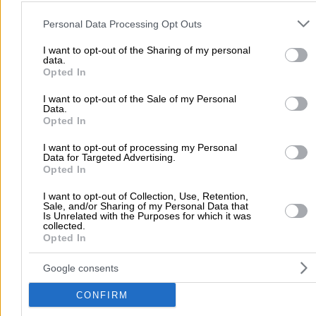
Please note that this website/app uses one or more Google servic
and may gather and store information including but not limited to
Personal Data Processing Opt Outs
your visit or usage behaviour. You may click to grant or deny cons
Αρχική
to Google and its third-party tags to use your data for below speci
>
I want to opt-out of the Sharing of my personal
Νομός ΜΑΓΝΗΣΙΑΣ
>
Βόλος
>
Πληροφορική
>
Ηλεκτρονικ
data.
purposes in below Google consent section.
Υπολογιστές (Εμπόριο - Επισκευή)
>
ΔΗΜΗΤΡΕΛΙΑΣ ΑΝΔΡΕΑΣ ΚΑΙ Σ
Opted In
I want to opt-out of the Sale of my Personal
Δημοφιλείς Αναζητήσεις
Data.
Opted In
Μετακομίσεις & Μεταφορές
Κλειδιά & Κλειδαριές
Γιατρ
I want to opt-out of processing my Personal
Ψυχολόγοι
Παιδικοί Σταθμοί
Οδοντίατροι
Data for Targeted Advertising.
Opted In
Συνεργεία Αυτοκινήτων
Υδραυλικοί - Υδραυλικές Εγκαταστάσεις
I want to opt-out of Collection, Use, Retention,
Sale, and/or Sharing of my Personal Data that
περισσότερα >>
Is Unrelated with the Purposes for which it was
collected.
Opted In
Τοπική Αναζήτηση
Google consents
Αθήνα
Θεσσαλονίκη
Πάτρα
Λάρισα
Ηράκλειο
Ιωάννιν
Περιστέρι
Καβάλα
Τρίπολη
Καλλιθέα
Σέρρες
Ρόδος
CONFIRM
Πειραιάς
Κέρκυρα
Χανιά
Καλαμάτα