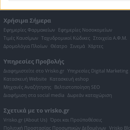
περισσότερα >>
Χρήσιμα Σήμερα
Εφημερίες Φαρμακείων
Εφημερίες Νοσοκομείων
Τιμές Καυσίμων
Ταχυδρομικοί Κώδικες
Στοιχεία Α.Φ.Μ.
Δρομολόγια Πλοίων
Θέατρο
Σινεμά
Χάρτες
Υπηρεσίες Προβολής
Διαφημιστείτε στο Vrisko.gr
Υπηρεσίες Digital Marketing
Κατασκευή Website
Κατασκευή eshop
Μηχανές Αναζήτησης
Βελτιστοποίηση SEO
Διαφήμιση στα social media
Δωρεάν καταχώριση
Σχετικά με το vrisko.gr
Vrisko.gr (About Us)
Όροι και Προϋποθέσεις
Πολιτική Προστασίας Προσωπικών Δεδομένων
Vrisko Bl