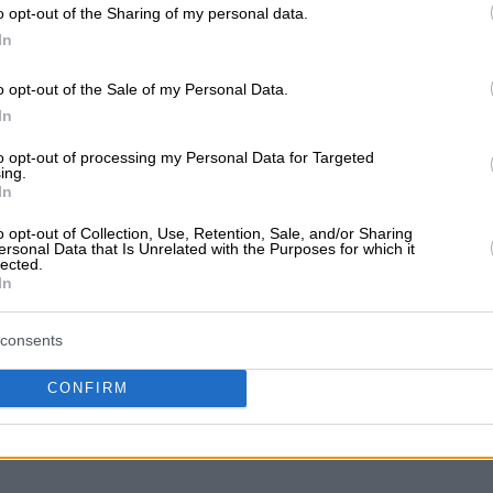
o opt-out of the Sharing of my personal data.
In
ν ακόμα αξιολογήσεις
o opt-out of the Sale of my Personal Data.
αξιολόγηση. Γίνετε ο πρώτος που θα μοιραστεί την εμπειρί
In
στή επιλογή!
to opt-out of processing my Personal Data for Targeted
ing.
In
o opt-out of Collection, Use, Retention, Sale, and/or Sharing
ersonal Data that Is Unrelated with the Purposes for which it
lected.
In
consents
CONFIRM