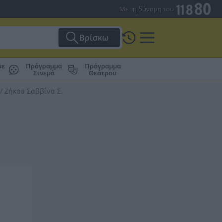
Με τη δύναμη του
Βρίσκω
με
Πρόγραμμα
Πρόγραμμα
Σινεμά
Θεάτρου
/
Ζήκου Σαββίνα Σ.