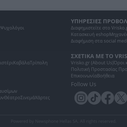
ΥΠΗΡΕΣΙΕΣ ΠΡΟΒΟ
ί
Ψυχολόγοι
Διαφημιστείτε στο Vrisko.
Κατασκευή eshop
Μηχανέ
Διαφήμιση στα social med
ΣΧΕΤΙΚΑ ΜΕ ΤΟ VRI
ιστέρι
Καβάλα
Τρίπολη
Vrisko.gr (About Us)
Όροι 
Πολιτική Προστασίας Πρ
Επικοινωνία
Βοήθεια
Follow Us
Καυσίμων
ων
Θέατρο
Σινεμά
Χάρτες
Powered by Newsphone Hellas SA. All rights reserved.