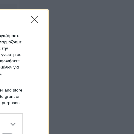
εργαζόμαστε
οσαρμόζουμε
ε την
ς γνώση του
υμφωνήσετε
ομένων για
ς
er and store
to grant or
ed purposes