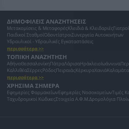
ΔΗΜΟΦΙΛΕΙΣ ΑΝΑΖΗΤΗΣΕΙΣ
Μετακομίσεις & Μεταφορές
Κλειδιά & Κλειδαριές
Γιατρο
Παιδικοί Σταθμοί
Οδοντίατροι
Συνεργεία Αυτοκινήτων
Υδραυλικοί - Υδραυλικές Εγκαταστάσεις
περισσότερα >>
ΤΟΠΙΚΗ ΑΝΑΖΗΤΗΣΗ
Αθήνα
Θεσσαλονίκη
Πάτρα
Λάρισα
Ηράκλειο
Ιωάννινα
Περ
Καλλιθέα
Σέρρες
Ρόδος
Πειραιάς
Κέρκυρα
Χανιά
Καλαμάτα
περισσότερα >>
ΧΡΗΣΙΜΑ ΣΗΜΕΡΑ
Εφημερίες Φαρμακείων
Εφημερίες Νοσοκομείων
Τιμές 
Ταχυδρομικοί Κώδικες
Στοιχεία Α.Φ.Μ.
Δρομολόγια Πλοί