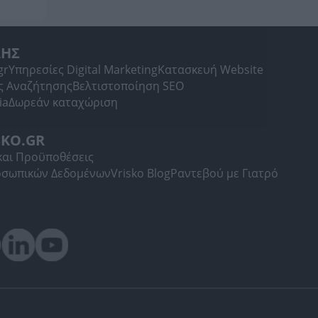
ΛΗΣ
gr
Υπηρεσίες Digital Marketing
Κατασκευή Website
ς Αναζήτησης
Βελτιστοποίηση SEO
ia
Δωρεάν καταχώριση
SKO.GR
και Προϋποθέσεις
οσωπικών Δεδομένων
Vrisko Blog
Ραντεβού με Γιατρό