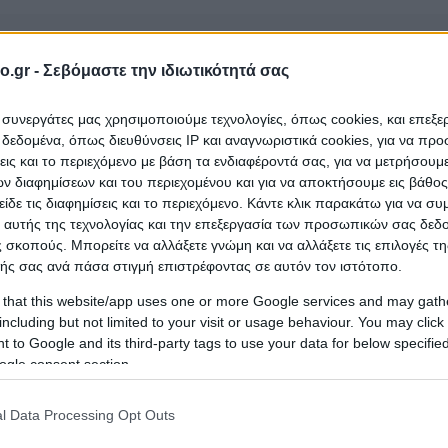
o.gr -
Σεβόμαστε την ιδιωτικότητά σας
ι συνεργάτες μας χρησιμοποιούμε τεχνολογίες, όπως cookies, και επεξ
εδομένα, όπως διευθύνσεις IP και αναγνωριστικά cookies, για να πρ
σεις και το περιεχόμενο με βάση τα ενδιαφέροντά σας, για να μετρήσουμ
ίνα Σ.
που ανήκει στην κατηγορία
Μικροβιολογικά
 διαφημίσεων και του περιεχομένου και για να αποκτήσουμε εις βάθο
είδε τις διαφημίσεις και το περιεχόμενο. Κάντε κλικ παρακάτω για να σ
 αυτής της τεχνολογίας και την επεξεργασία των προσωπικών σας δεδ
 σκοπούς. Μπορείτε να αλλάξετε γνώμη και να αλλάξετε τις επιλογές τη
ής σας ανά πάσα στιγμή επιστρέφοντας σε αυτόν τον ιστότοπο.
 that this website/app uses one or more Google services and may gath
including but not limited to your visit or usage behaviour. You may click 
 to Google and its third-party tags to use your data for below specifi
ogle consent section.
l Data Processing Opt Outs