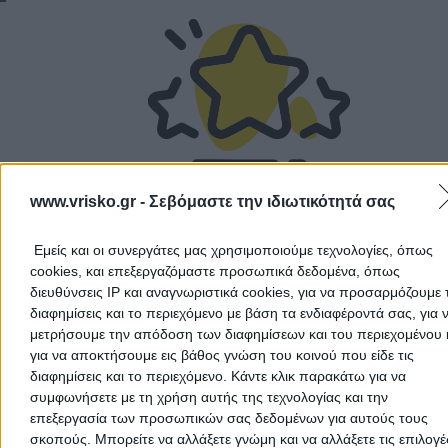
Αποδέχομαι τους
Όρους Χρήσης
και την
Πολιτική Προστασίας
Προσωπικών Δεδομένων
Δεν υπάρχουν ακόμα αξιολογήσεις
www.vrisko.gr -
Σεβόμαστε την ιδιωτικότητά σας
Αυτός ο επαγγελματίας δεν έχει λάβει ακόμα καμία
Ακύρωση
αξιολόγηση. Γίνετε ο πρώτος που θα μοιραστεί την εμπε
του και βοηθήστε άλλους χρήστες να κάνουν τη σωστή
Εμείς και οι συνεργάτες μας χρησιμοποιούμε τεχνολογίες, όπως
επιλογή!
cookies, και επεξεργαζόμαστε προσωπικά δεδομένα, όπως
διευθύνσεις IP και αναγνωριστικά cookies, για να προσαρμόζουμε τ
διαφημίσεις και το περιεχόμενο με βάση τα ενδιαφέροντά σας, για 
μετρήσουμε την απόδοση των διαφημίσεων και του περιεχομένου 
για να αποκτήσουμε εις βάθος γνώση του κοινού που είδε τις
διαφημίσεις και το περιεχόμενο. Κάντε κλικ παρακάτω για να
συμφωνήσετε με τη χρήση αυτής της τεχνολογίας και την
επεξεργασία των προσωπικών σας δεδομένων για αυτούς τους
σκοπούς. Μπορείτε να αλλάξετε γνώμη και να αλλάξετε τις επιλογέ