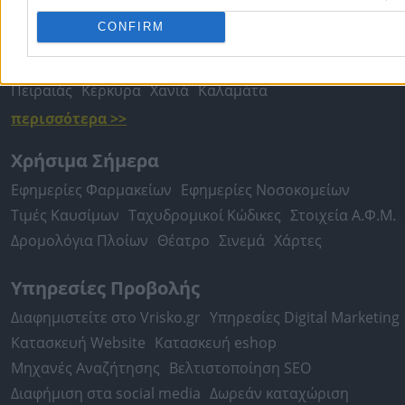
Τοπική Αναζήτηση
CONFIRM
Αθήνα
Θεσσαλονίκη
Πάτρα
Λάρισα
Ηράκλειο
Ιωάννιν
Περιστέρι
Καβάλα
Τρίπολη
Καλλιθέα
Σέρρες
Ρόδος
Πειραιάς
Κέρκυρα
Χανιά
Καλαμάτα
περισσότερα >>
Χρήσιμα Σήμερα
Εφημερίες Φαρμακείων
Εφημερίες Νοσοκομείων
Τιμές Καυσίμων
Ταχυδρομικοί Κώδικες
Στοιχεία Α.Φ.Μ.
Δρομολόγια Πλοίων
Θέατρο
Σινεμά
Χάρτες
Υπηρεσίες Προβολής
Διαφημιστείτε στο Vrisko.gr
Υπηρεσίες Digital Marketing
Κατασκευή Website
Κατασκευή eshop
Μηχανές Αναζήτησης
Βελτιστοποίηση SEO
Διαφήμιση στα social media
Δωρεάν καταχώριση