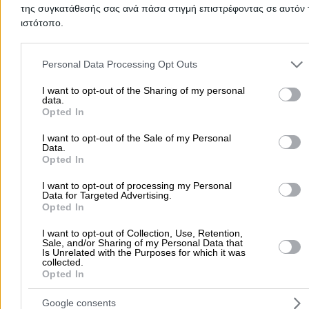
της συγκατάθεσής σας ανά πάσα στιγμή επιστρέφοντας σε αυτόν 
ιστότοπο.
Please note that this website/app uses one or more Google servic
and may gather and store information including but not limited to
Personal Data Processing Opt Outs
Προσθήκη αξιολόγησης
your visit or usage behaviour. You may click to grant or deny cons
to Google and its third-party tags to use your data for below speci
I want to opt-out of the Sharing of my personal
data.
purposes in below Google consent section.
Opted In
Αρχική
>
Νομός ΘΕΣΠΡΩΤΙΑΣ
>
Μαργαρίτι
>
Καύσιμα
>
Πρατήρια
I want to opt-out of the Sale of my Personal
Υγρών Καυσίμων
>
AVIN - ΜΠΙΚΑΣ ΛΑΜΠΡΟΣ ΚΑΙ ΣΙΑ ΟΕ
Data.
Opted In
Δημοφιλείς Αναζητήσεις
I want to opt-out of processing my Personal
Data for Targeted Advertising.
Μετακομίσεις & Μεταφορές
Κλειδιά & Κλειδαριές
Γιατρ
Opted In
Ψυχολόγοι
Παιδικοί Σταθμοί
Οδοντίατροι
I want to opt-out of Collection, Use, Retention,
Συνεργεία Αυτοκινήτων
Sale, and/or Sharing of my Personal Data that
Is Unrelated with the Purposes for which it was
Υδραυλικοί - Υδραυλικές Εγκαταστάσεις
collected.
Opted In
περισσότερα >>
Google consents