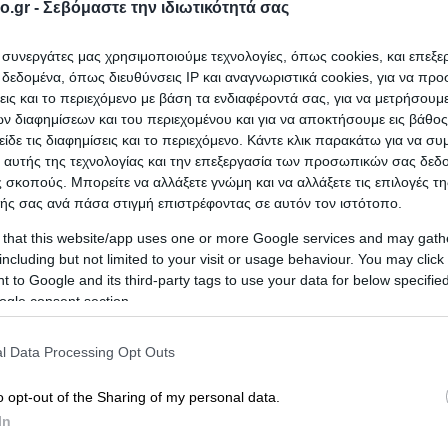
o.gr -
Σεβόμαστε την ιδιωτικότητά σας
ΗΡΙΑΣ ΙΕΡΑΣ ΜΟΝΗΣ ΠΑΝΟΡΜΙΤΟΥ
που ανήκει στην
ι συνεργάτες μας χρησιμοποιούμε τεχνολογίες, όπως cookies, και επεξ
εδομένα, όπως διευθύνσεις IP και αναγνωριστικά cookies, για να πρ
ιοχή
Ρόδος
;
σεις και το περιεχόμενο με βάση τα ενδιαφέροντά σας, για να μετρήσουμ
 διαφημίσεων και του περιεχομένου και για να αποκτήσουμε εις βάθο
είδε τις διαφημίσεις και το περιεχόμενο. Κάντε κλικ παρακάτω για να σ
 αυτής της τεχνολογίας και την επεξεργασία των προσωπικών σας δεδ
 σκοπούς. Μπορείτε να αλλάξετε γνώμη και να αλλάξετε τις επιλογές τη
ής σας ανά πάσα στιγμή επιστρέφοντας σε αυτόν τον ιστότοπο.
 that this website/app uses one or more Google services and may gath
including but not limited to your visit or usage behaviour. You may click 
 to Google and its third-party tags to use your data for below specifi
ogle consent section.
l Data Processing Opt Outs
ν ακόμα αξιολογήσεις
o opt-out of the Sharing of my personal data.
αξιολόγηση. Γίνετε ο πρώτος που θα μοιραστεί την εμπειρί
In
στή επιλογή!