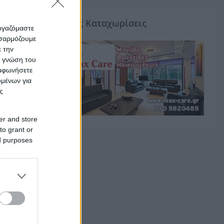
Ειδικές Καταχωρίσεις
εργαζόμαστε
οσαρμόζουμε
ε την
ς γνώση του
υμφωνήσετε
ομένων για
ς
er and store
to grant or
ed purposes
α