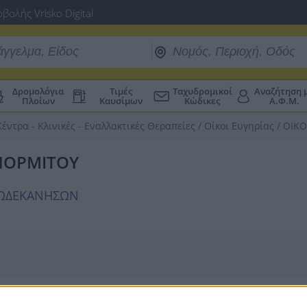
βολής Vrisko Digital
Δρομολόγια
Τιμές
Ταχυδρομικοί
Αναζήτηση 
Πλοίων
Καυσίμων
Κώδικες
Α.Φ.Μ.
Κέντρα - Κλινικές - Εναλλακτικές Θεραπείες
/
Οίκοι Ευγηρίας
/
ΟΙΚΟ
ΑΝΟΡΜΙΤΟΥ
 ΔΩΔΕΚΑΝΗΣΩΝ