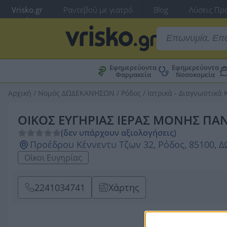
Vrisko.gr
Ραντεβού με γιατρό
Blog
Λύσεις Προ
Εφημερεύοντα
Εφημερεύοντα
Φαρμακεία
Νοσοκομεία
Αρχική
/
Νομός ΔΩΔΕΚΑΝΗΣΩΝ
/
Ρόδος
/
Ιατρικά - Διαγνωστικά 
ΟΙΚΟΣ ΕΥΓΗΡΙΑΣ ΙΕΡΑΣ ΜΟΝΗΣ Π
(δεν υπάρχουν αξιολογήσεις)
Προέδρου Κέννεντυ Τζων 32, Ρόδος, 85100,
Οίκοι Ευγηρίας
2241034741
Χάρτης