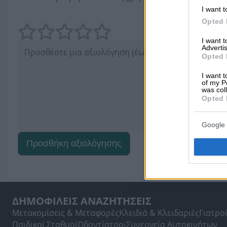
I want t
Opted 
I want 
Advertis
Opted 
I want t
of my P
was col
Opted 
Google 
Προσθήκη αξιολόγησης
ΔΗΜΟΦΙΛΕΙΣ ΑΝΑΖΗΤΗΣΕΙΣ
Μετακομίσεις & Μεταφορές
Κλειδιά & Κλειδαριές
Γιατρο
Παιδικοί Σταθμοί
Οδοντίατροι
Συνεργεία Αυτοκινήτων