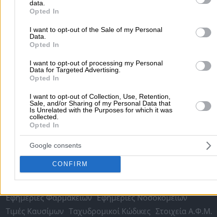
data.
Δημοφιλείς Αναζητήσεις
purposes in below Google consent section.
Opted In
Μετακομίσεις & Μεταφορές
Κλειδιά & Κλειδαριές
Γιατρ
I want to opt-out of the Sale of my Personal
Ψυχολόγοι
Παιδικοί Σταθμοί
Οδοντίατροι
Data.
Opted In
Συνεργεία Αυτοκινήτων
Υδραυλικοί - Υδραυλικές Εγκαταστάσεις
I want to opt-out of processing my Personal
Data for Targeted Advertising.
περισσότερα >>
Opted In
I want to opt-out of Collection, Use, Retention,
Τοπική Αναζήτηση
Sale, and/or Sharing of my Personal Data that
Is Unrelated with the Purposes for which it was
Αθήνα
Θεσσαλονίκη
Πάτρα
Λάρισα
Ηράκλειο
Ιωάννιν
collected.
Opted In
Περιστέρι
Καβάλα
Τρίπολη
Καλλιθέα
Σέρρες
Ρόδος
Πειραιάς
Κέρκυρα
Χανιά
Καλαμάτα
Google consents
περισσότερα >>
CONFIRM
Χρήσιμα Σήμερα
Εφημερίες Φαρμακείων
Εφημερίες Νοσοκομείων
Τιμές Καυσίμων
Ταχυδρομικοί Κώδικες
Στοιχεία Α.Φ.Μ.