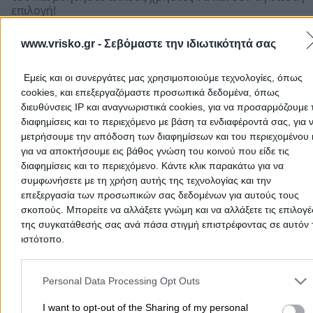
επιλογή!
www.vrisko.gr -
Σεβόμαστε την ιδιωτικότητά σας
Εμείς και οι συνεργάτες μας χρησιμοποιούμε τεχνολογίες, όπως
cookies, και επεξεργαζόμαστε προσωπικά δεδομένα, όπως
διευθύνσεις IP και αναγνωριστικά cookies, για να προσαρμόζουμε τ
διαφημίσεις και το περιεχόμενο με βάση τα ενδιαφέροντά σας, για 
μετρήσουμε την απόδοση των διαφημίσεων και του περιεχομένου 
για να αποκτήσουμε εις βάθος γνώση του κοινού που είδε τις
διαφημίσεις και το περιεχόμενο. Κάντε κλικ παρακάτω για να
συμφωνήσετε με τη χρήση αυτής της τεχνολογίας και την
επεξεργασία των προσωπικών σας δεδομένων για αυτούς τους
σκοπούς. Μπορείτε να αλλάξετε γνώμη και να αλλάξετε τις επιλογέ
Προσθήκη αξιολόγησης
της συγκατάθεσής σας ανά πάσα στιγμή επιστρέφοντας σε αυτόν 
ιστότοπο.
Αρχική
>
Νομός ΣΕΡΡΩΝ
>
Νιγρίτα
>
Αισθητική - Ομορφιά
>
Μανι
Please note that this website/app uses one or more Google servic
and may gather and store information including but not limited to
Personal Data Processing Opt Outs
- Πεντικιούρ - Τεχνητά νύχια
>
ΜΟΡΦΗ (Κολεογλούδη Ελένη Γ.)
your visit or usage behaviour. You may click to grant or deny cons
to Google and its third-party tags to use your data for below speci
I want to opt-out of the Sharing of my personal