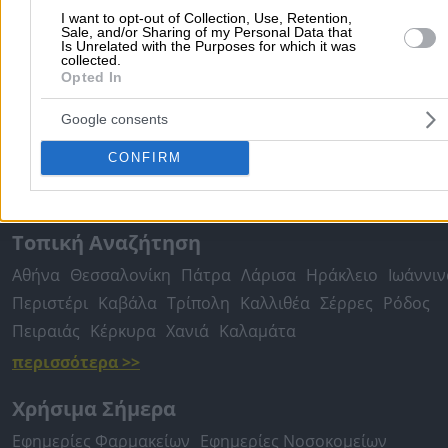
I want to opt-out of Collection, Use, Retention,
Sale, and/or Sharing of my Personal Data that
Δημοφιλείς Αναζητήσεις
Is Unrelated with the Purposes for which it was
collected.
Opted In
Μετακομίσεις & Μεταφορές
Κλειδιά & Κλειδαριές
Γιατρ
Ψυχολόγοι
Παιδικοί Σταθμοί
Οδοντίατροι
Google consents
Συνεργεία Αυτοκινήτων
CONFIRM
Υδραυλικοί - Υδραυλικές Εγκαταστάσεις
περισσότερα >>
Τοπική Αναζήτηση
Αθήνα
Θεσσαλονίκη
Πάτρα
Λάρισα
Ηράκλειο
Ιωάννιν
Περιστέρι
Καβάλα
Τρίπολη
Καλλιθέα
Σέρρες
Ρόδος
Πειραιάς
Κέρκυρα
Χανιά
Καλαμάτα
περισσότερα >>
Χρήσιμα Σήμερα
Εφημερίες Φαρμακείων
Εφημερίες Νοσοκομείων