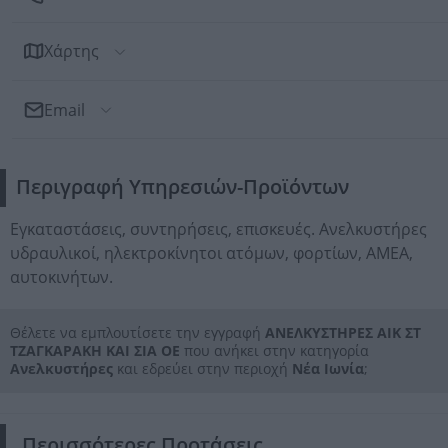
Χάρτης
Email
Αποστολή Email
Περιγραφή Υπηρεσιών-Προϊόντων
Προς: ΑΝΕΛΚΥΣΤΗΡΕΣ ΑΙΚ ΣΤ ΤΖΑΓΚΑΡΑΚΗ ΚΑΙ ΣΙΑ ΟΕ
Εγκαταστάσεις, συντηρήσεις, επισκευές. Ανελκυστήρες
υδραυλικοί, ηλεκτροκίνητοι ατόμων, φορτίων, ΑΜΕΑ,
αυτοκινήτων.
Θέλετε να εμπλουτίσετε την εγγραφή
ΑΝΕΛΚΥΣΤΗΡΕΣ ΑΙΚ ΣΤ
ΤΖΑΓΚΑΡΑΚΗ ΚΑΙ ΣΙΑ ΟΕ
που ανήκει στην κατηγορία
Ανελκυστήρες
και εδρεύει στην περιοχή
Νέα Ιωνία
;
Περισσότερες Προτάσεις