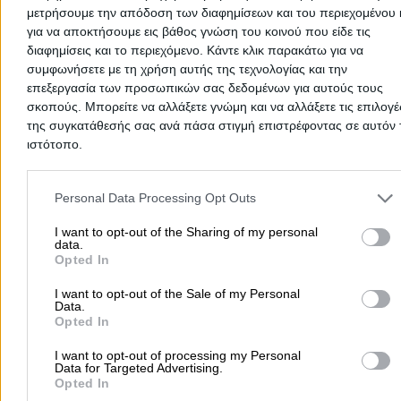
αξιολόγηση. Γίνετε ο πρώτος που θα μοιραστεί την εμπε
μετρήσουμε την απόδοση των διαφημίσεων και του περιεχομένου 
του και βοηθήστε άλλους χρήστες να κάνουν τη σωστή
για να αποκτήσουμε εις βάθος γνώση του κοινού που είδε τις
επιλογή!
διαφημίσεις και το περιεχόμενο. Κάντε κλικ παρακάτω για να
συμφωνήσετε με τη χρήση αυτής της τεχνολογίας και την
επεξεργασία των προσωπικών σας δεδομένων για αυτούς τους
σκοπούς. Μπορείτε να αλλάξετε γνώμη και να αλλάξετε τις επιλογέ
της συγκατάθεσής σας ανά πάσα στιγμή επιστρέφοντας σε αυτόν 
ιστότοπο.
Please note that this website/app uses one or more Google servic
and may gather and store information including but not limited to
Personal Data Processing Opt Outs
your visit or usage behaviour. You may click to grant or deny cons
to Google and its third-party tags to use your data for below speci
I want to opt-out of the Sharing of my personal
data.
purposes in below Google consent section.
Opted In
I want to opt-out of the Sale of my Personal
Προσθήκη αξιολόγησης
Data.
Opted In
I want to opt-out of processing my Personal
Αρχική
>
Νομός ΑΤΤΙΚΗΣ
>
Νέα Ιωνία
>
Εξοπλισμός Μηχανολογικ
Data for Targeted Advertising.
Opted In
Ανελκυστήρες
>
ΑΝΕΛΚΥΣΤΗΡΕΣ ΑΙΚ ΣΤ ΤΖΑΓΚΑΡΑΚΗ ΚΑΙ ΣΙΑ ΟΕ