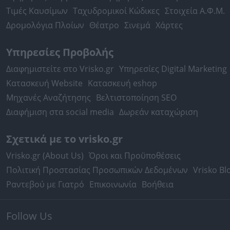
Τιμές Καυσίμων
Ταχυδρομικοί Κώδικες
Στοιχεία Α.Φ.Μ.
Δρομολόγια Πλοίων
Θέατρο
Σινεμά
Χάρτες
Υπηρεσίες Προβολής
Διαφημιστείτε στο Vrisko.gr
Υπηρεσίες Digital Marketing
Κατασκευή Website
Κατασκευή eshop
Μηχανές Αναζήτησης
Βελτιστοποίηση SEO
Διαφήμιση στα social media
Δωρεάν καταχώριση
Σχετικά με το vrisko.gr
Vrisko.gr (About Us)
Όροι και Προϋποθέσεις
Πολιτική Προστασίας Προσωπικών Δεδομένων
Vrisko Bl
Ραντεβού με Γιατρό
Επικοινωνία
Βοήθεια
Follow Us