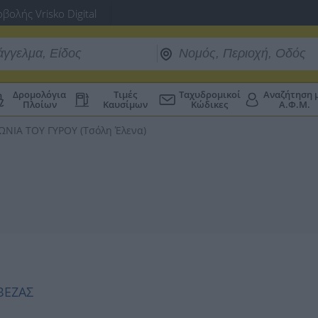
βολής Vrisko Digital
Δρομολόγια
Τιμές
Ταχυδρομικοί
Αναζήτηση 
Πλοίων
Καυσίμων
Κώδικες
Α.Φ.Μ.
ΩΝΙΑ ΤΟΥ ΓΥΡΟΥ (Τσόλη Έλενα)
ΕΒΕΖΑΣ