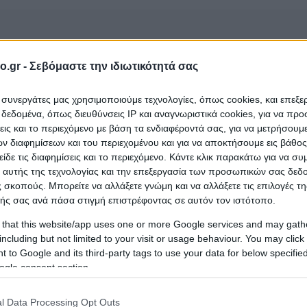
o.gr -
Σεβόμαστε την ιδιωτικότητά σας
ι συνεργάτες μας χρησιμοποιούμε τεχνολογίες, όπως cookies, και επεξ
εδομένα, όπως διευθύνσεις IP και αναγνωριστικά cookies, για να πρ
σεις και το περιεχόμενο με βάση τα ενδιαφέροντά σας, για να μετρήσουμ
 διαφημίσεων και του περιεχομένου και για να αποκτήσουμε εις βάθο
είδε τις διαφημίσεις και το περιεχόμενο. Κάντε κλικ παρακάτω για να σ
Υ ΓΥΡΟΥ (Τσόλη Έλενα)
που ανήκει στην κατηγορία
 αυτής της τεχνολογίας και την επεξεργασία των προσωπικών σας δεδ
 σκοπούς. Μπορείτε να αλλάξετε γνώμη και να αλλάξετε τις επιλογές τη
ής σας ανά πάσα στιγμή επιστρέφοντας σε αυτόν τον ιστότοπο.
 that this website/app uses one or more Google services and may gath
including but not limited to your visit or usage behaviour. You may click 
 to Google and its third-party tags to use your data for below specifi
ogle consent section.
l Data Processing Opt Outs