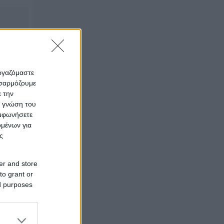
εργαζόμαστε
οσαρμόζουμε
ε την
ς γνώση του
υμφωνήσετε
ομένων για
ς
er and store
to grant or
ed purposes