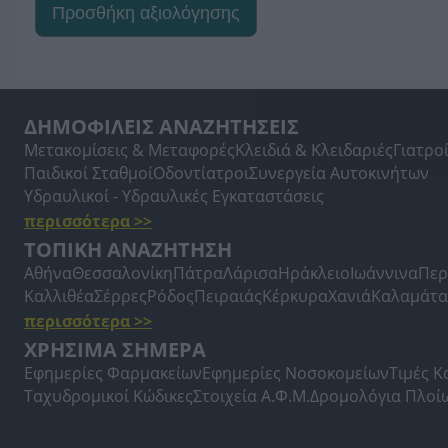
Προσθήκη αξιολόγησης
ΔΗΜΟΦΙΛΕΙΣ ΑΝΑΖΗΤΗΣΕΙΣ
Μετακομίσεις & Μεταφορές
Κλειδιά & Κλειδαριές
Γιατρο
Παιδικοί Σταθμοί
Οδοντίατροι
Συνεργεία Αυτοκινήτων
Υδραυλικοί - Υδραυλικές Εγκαταστάσεις
περισσότερα >>
ΤΟΠΙΚΗ ΑΝΑΖΗΤΗΣΗ
Αθήνα
Θεσσαλονίκη
Πάτρα
Λάρισα
Ηράκλειο
Ιωάννινα
Περ
Καλλιθέα
Σέρρες
Ρόδος
Πειραιάς
Κέρκυρα
Χανιά
Καλαμάτα
περισσότερα >>
ΧΡΗΣΙΜΑ ΣΗΜΕΡΑ
Εφημερίες Φαρμακείων
Εφημερίες Νοσοκομείων
Τιμές 
Ταχυδρομικοί Κώδικες
Στοιχεία Α.Φ.Μ.
Δρομολόγια Πλοί