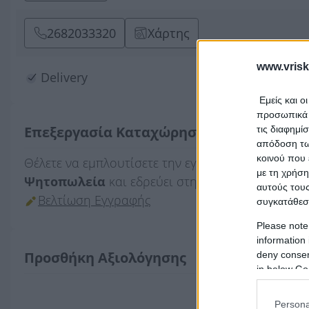
2682033320
Χάρτης
www.vrisk
Delivery
WiFi
Εμείς και ο
προσωπικά δ
Επεξεργασία Καταχώρησης
τις διαφημί
απόδοση των
κοινού που 
Θέλετε να εμπλουτίσετε την εγγραφή
Η ΓΩΝΙΑ ΤΟ
με τη χρήση
Ψητοπωλεία
και εδρεύει στην περιοχή
Λούρος
;
αυτούς τους
Βελτίωση Εγγραφής
συγκατάθεσ
Please note
information 
Προσθήκη Αξιολόγησης
deny consent
in below Go
Persona