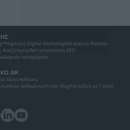
ΛΗΣ
gr
Υπηρεσίες Digital Marketing
Κατασκευή Website
ς Αναζήτησης
Βελτιστοποίηση SEO
ia
Δωρεάν καταχώριση
SKO.GR
και Προϋποθέσεις
οσωπικών Δεδομένων
Vrisko Blog
Ραντεβού με Γιατρό