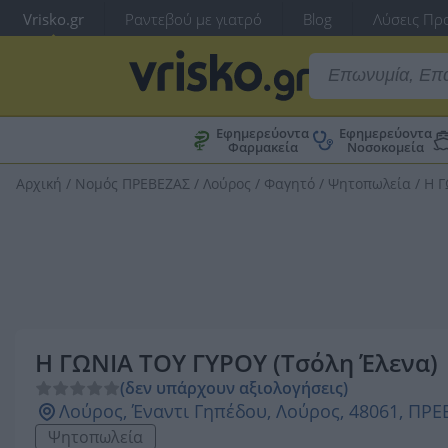
Vrisko.gr
Ραντεβού με γιατρό
Blog
Λύσεις Προ
Εφημερεύοντα
Εφημερεύοντα
Φαρμακεία
Νοσοκομεία
Αρχική
/
Νομός ΠΡΕΒΕΖΑΣ
/
Λούρος
/
Φαγητό
/
Ψητοπωλεία
/
Η Γ
Η ΓΩΝΙΑ ΤΟΥ ΓΥΡΟΥ (Τσόλη Έλενα)
(δεν υπάρχουν αξιολογήσεις)
Λούρος, Έναντι Γηπέδου, Λούρος, 48061, ΠΡ
Ψητοπωλεία