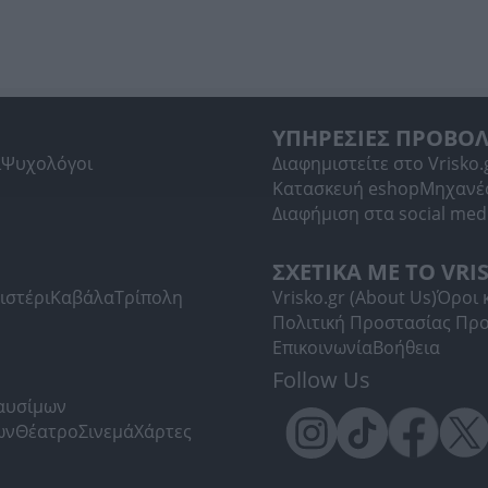
ΥΠΗΡΕΣΙΕΣ ΠΡΟΒΟ
ί
Ψυχολόγοι
Διαφημιστείτε στο Vrisko.
Κατασκευή eshop
Μηχανέ
Διαφήμιση στα social med
ΣΧΕΤΙΚΑ ΜΕ ΤΟ VRI
ιστέρι
Καβάλα
Τρίπολη
Vrisko.gr (About Us)
Όροι 
Πολιτική Προστασίας Πρ
Επικοινωνία
Βοήθεια
Follow Us
Καυσίμων
ων
Θέατρο
Σινεμά
Χάρτες