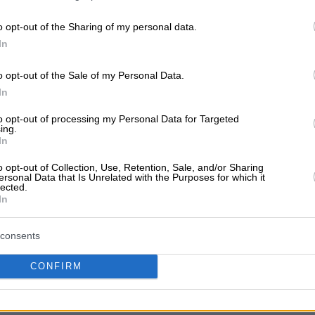
o opt-out of the Sharing of my personal data.
In
o opt-out of the Sale of my Personal Data.
ν ακόμα αξιολογήσεις
In
αξιολόγηση. Γίνετε ο πρώτος που θα μοιραστεί την εμπειρί
to opt-out of processing my Personal Data for Targeted
στή επιλογή!
ing.
In
o opt-out of Collection, Use, Retention, Sale, and/or Sharing
ersonal Data that Is Unrelated with the Purposes for which it
lected.
In
consents
CONFIRM