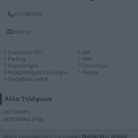
2671083390
Χάρτης
5 αστέρων (5*)
Bar
Parking
WiFi
Γυμναστήριο
Εστιατόριο
Καθαριστήριο/Πλυντήριο
Πισίνα
Πρόσβαση ΑΜΕΑ
Άλλα Τηλέφωνα
2671083391
2671083462 (FAX)
Θέλετε να εμπλουτίσετε την εγγραφή
REGINA DELL ACQUA