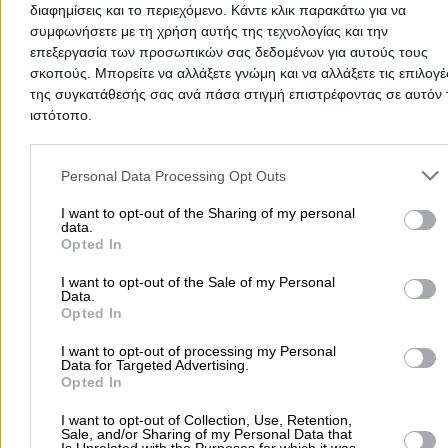
διαφημίσεις και το περιεχόμενο. Κάντε κλικ παρακάτω για να
συμφωνήσετε με τη χρήση αυτής της τεχνολογίας και την
επεξεργασία των προσωπικών σας δεδομένων για αυτούς τους
σκοπούς. Μπορείτε να αλλάξετε γνώμη και να αλλάξετε τις επιλογέ
της συγκατάθεσής σας ανά πάσα στιγμή επιστρέφοντας σε αυτόν 
ιστότοπο.
Please note that this website/app uses one or more Google servic
and may gather and store information including but not limited to
Personal Data Processing Opt Outs
your visit or usage behaviour. You may click to grant or deny cons
to Google and its third-party tags to use your data for below speci
I want to opt-out of the Sharing of my personal
data.
purposes in below Google consent section.
Προσθήκη αξιολόγησης
Opted In
I want to opt-out of the Sale of my Personal
Data.
Αρχική
>
Νομός ΚΕΦΑΛΛΗΝΙΑΣ
>
Πόρος
>
Διαμονή
>
Ξενοδοχεία
>
Opted In
REGINA DELL ACQUA RESORT - ΚΩΝΣΤΑΝΤΑΤΟΥ ΑΓΓΕΛIKH
I want to opt-out of processing my Personal
ΞΕΝΟΔΟΧΕΙΑΚΕΣ ΚΑΙ ΤΟΥΡΙΣΤΙΚΕΣ ΕΠΙΧΕΙΡΗΣΕΙΣ ΑΕ
Data for Targeted Advertising.
Opted In
Δημοφιλείς Αναζητήσεις
I want to opt-out of Collection, Use, Retention,
Sale, and/or Sharing of my Personal Data that
Μετακομίσεις & Μεταφορές
Κλειδιά & Κλειδαριές
Γιατρ