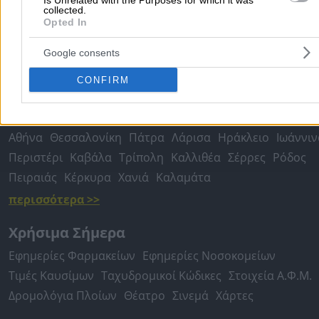
Is Unrelated with the Purposes for which it was
collected.
Ψυχολόγοι
Παιδικοί Σταθμοί
Οδοντίατροι
Opted In
Συνεργεία Αυτοκινήτων
Google consents
Υδραυλικοί - Υδραυλικές Εγκαταστάσεις
περισσότερα >>
CONFIRM
Τοπική Αναζήτηση
Αθήνα
Θεσσαλονίκη
Πάτρα
Λάρισα
Ηράκλειο
Ιωάννιν
Περιστέρι
Καβάλα
Τρίπολη
Καλλιθέα
Σέρρες
Ρόδος
Πειραιάς
Κέρκυρα
Χανιά
Καλαμάτα
περισσότερα >>
Χρήσιμα Σήμερα
Εφημερίες Φαρμακείων
Εφημερίες Νοσοκομείων
Τιμές Καυσίμων
Ταχυδρομικοί Κώδικες
Στοιχεία Α.Φ.Μ.
Δρομολόγια Πλοίων
Θέατρο
Σινεμά
Χάρτες