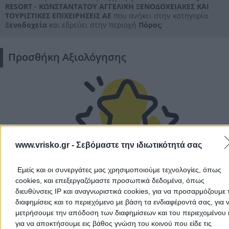
RESORT - ΚΩΝΣΤΑΝΤΑΤΟΥ ΑΓΓΕΛIKH ΞΕΝΟΔΟΧΕΙΑΚΕΣ ΚΑΙ
ΤΟΥΡΙΣΤΙΚΕΣ ΕΠΙΧΕΙΡΗΣΕΙΣ ΑΕ
που ανήκει στην κατηγορία
Ξενοδοχεία
και εδρεύει στην περιοχή
Πόρος
;
Προσθήκη Αξιολόγησης
www.vrisko.gr -
Σεβόμαστε την ιδιωτικότητά σας
Δεν υπάρχουν ακόμα αξιολογήσεις
Αυτός ο επαγγελματίας δεν έχει λάβει ακόμα καμία
Εμείς και οι συνεργάτες μας χρησιμοποιούμε τεχνολογίες, όπως
αξιολόγηση. Γίνετε ο πρώτος που θα μοιραστεί την εμπε
cookies, και επεξεργαζόμαστε προσωπικά δεδομένα, όπως
του και βοηθήστε άλλους χρήστες να κάνουν τη σωστή
διευθύνσεις IP και αναγνωριστικά cookies, για να προσαρμόζουμε τ
επιλογή!
διαφημίσεις και το περιεχόμενο με βάση τα ενδιαφέροντά σας, για 
μετρήσουμε την απόδοση των διαφημίσεων και του περιεχομένου 
για να αποκτήσουμε εις βάθος γνώση του κοινού που είδε τις