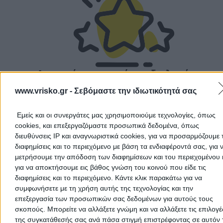
Δεν υπάρχουν ακόμα αξιολογήσεις
Αυτός ο επαγγελματίας δεν έχει λάβει ακόμα καμία
www.vrisko.gr -
Σεβόμαστε την ιδιωτικότητά σας
αξιολόγηση. Γίνετε ο πρώτος που θα μοιραστεί την εμπε
του και βοηθήστε άλλους χρήστες να κάνουν τη σωστή
επιλογή!
Εμείς και οι συνεργάτες μας χρησιμοποιούμε τεχνολογίες, όπως
cookies, και επεξεργαζόμαστε προσωπικά δεδομένα, όπως
διευθύνσεις IP και αναγνωριστικά cookies, για να προσαρμόζουμε τ
διαφημίσεις και το περιεχόμενο με βάση τα ενδιαφέροντά σας, για 
μετρήσουμε την απόδοση των διαφημίσεων και του περιεχομένου 
για να αποκτήσουμε εις βάθος γνώση του κοινού που είδε τις
διαφημίσεις και το περιεχόμενο. Κάντε κλικ παρακάτω για να
συμφωνήσετε με τη χρήση αυτής της τεχνολογίας και την
επεξεργασία των προσωπικών σας δεδομένων για αυτούς τους
σκοπούς. Μπορείτε να αλλάξετε γνώμη και να αλλάξετε τις επιλογέ
της συγκατάθεσής σας ανά πάσα στιγμή επιστρέφοντας σε αυτόν 