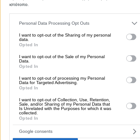
ιστότοπο.
Please note that this website/app uses one or more Google servic
and may gather and store information including but not limited to
Προσθήκη αξιολόγησης
Personal Data Processing Opt Outs
your visit or usage behaviour. You may click to grant or deny cons
to Google and its third-party tags to use your data for below speci
I want to opt-out of the Sharing of my personal
data.
purposes in below Google consent section.
Opted In
Αρχική
>
Νομός ΚΙΛΚΙΣ
>
Γουμένισσα
>
Γεωργία
>
Γεωργικά Εργαλ
Μηχανήματα
>
Παπαδόπουλος Ιάκωβος Σ.
I want to opt-out of the Sale of my Personal
Data.
Opted In
Δημοφιλείς Αναζητήσεις
I want to opt-out of processing my Personal
Μετακομίσεις & Μεταφορές
Κλειδιά & Κλειδαριές
Γιατρ
Data for Targeted Advertising.
Opted In
Ψυχολόγοι
Παιδικοί Σταθμοί
Οδοντίατροι
Συνεργεία Αυτοκινήτων
I want to opt-out of Collection, Use, Retention,
Sale, and/or Sharing of my Personal Data that
Υδραυλικοί - Υδραυλικές Εγκαταστάσεις
Is Unrelated with the Purposes for which it was
collected.
περισσότερα >>
Opted In
Τοπική Αναζήτηση
Google consents