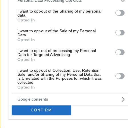
Personal Data Processing Opt Outs
Αρχική
>
Νομός ΧΙΟΥ
>
Καρδάμυλα
>
Διασκέδαση
>
Καφετέριες
>
your visit or usage behaviour. You may click to grant or deny cons
to Google and its third-party tags to use your data for below speci
I want to opt-out of the Sharing of my personal
ΚΑΦΕΓΛΥΚΟΠΩΛΕΙΟ ΤΗΣ ΑΝΝΑΣ (Στρατάκια Άννα Ι.)
data.
purposes in below Google consent section.
Opted In
Δημοφιλείς Αναζητήσεις
I want to opt-out of the Sale of my Personal
Data.
Μετακομίσεις & Μεταφορές
Κλειδιά & Κλειδαριές
Γιατρ
Opted In
Ψυχολόγοι
Παιδικοί Σταθμοί
Οδοντίατροι
I want to opt-out of processing my Personal
Συνεργεία Αυτοκινήτων
Data for Targeted Advertising.
Opted In
Υδραυλικοί - Υδραυλικές Εγκαταστάσεις
περισσότερα >>
I want to opt-out of Collection, Use, Retention,
Sale, and/or Sharing of my Personal Data that
Is Unrelated with the Purposes for which it was
collected.
Τοπική Αναζήτηση
Opted In
Αθήνα
Θεσσαλονίκη
Πάτρα
Λάρισα
Ηράκλειο
Ιωάννιν
Google consents
Περιστέρι
Καβάλα
Τρίπολη
Καλλιθέα
Σέρρες
Ρόδος
Πειραιάς
Κέρκυρα
Χανιά
Καλαμάτα
CONFIRM
περισσότερα >>