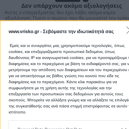
Δεν υπάρχουν ακόμα αξιολογήσεις
Αυτός ο επαγγελματίας δεν έχει λάβει ακόμα καμία
αξιολόγηση. Γίνετε ο πρώτος που θα μοιραστεί την εμπε
του και βοηθήστε άλλους χρήστες να κάνουν τη σωστή
επιλογή!
www.vrisko.gr -
Σεβόμαστε την ιδιωτικότητά σας
Εμείς και οι συνεργάτες μας χρησιμοποιούμε τεχνολογίες, όπως
cookies, και επεξεργαζόμαστε προσωπικά δεδομένα, όπως
διευθύνσεις IP και αναγνωριστικά cookies, για να προσαρμόζουμε τ
διαφημίσεις και το περιεχόμενο με βάση τα ενδιαφέροντά σας, για 
μετρήσουμε την απόδοση των διαφημίσεων και του περιεχομένου 
για να αποκτήσουμε εις βάθος γνώση του κοινού που είδε τις
διαφημίσεις και το περιεχόμενο. Κάντε κλικ παρακάτω για να
συμφωνήσετε με τη χρήση αυτής της τεχνολογίας και την
επεξεργασία των προσωπικών σας δεδομένων για αυτούς τους
σκοπούς. Μπορείτε να αλλάξετε γνώμη και να αλλάξετε τις επιλογέ
της συγκατάθεσής σας ανά πάσα στιγμή επιστρέφοντας σε αυτόν 
ιστότοπο.
Προσθήκη αξιολόγησης
Please note that this website/app uses one or more Google servic
and may gather and store information including but not limited to