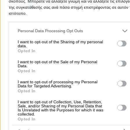
σκοπούς. Μπορείτε να αλλάξετε γνώμη και να αλλάξετε τις επιλογέ
της συγκατάθεσής σας ανά πάσα στιγμή επιστρέφοντας σε αυτόν 
ιστότοπο.
Please note that this website/app uses one or more Google servic
and may gather and store information including but not limited to
Personal Data Processing Opt Outs
your visit or usage behaviour. You may click to grant or deny cons
Προσθήκη αξιολόγησης
to Google and its third-party tags to use your data for below speci
I want to opt-out of the Sharing of my personal
data.
purposes in below Google consent section.
Opted In
Αρχική
>
Νομός ΠΕΛΛΑΣ
>
Σκύδρα
>
Ιατροί
>
Οδοντίατροι
>
I want to opt-out of the Sale of my Personal
Data.
Συμεωνίδης Ιωάννης Ε.
Opted In
I want to opt-out of processing my Personal
Δημοφιλείς Αναζητήσεις
Data for Targeted Advertising.
Opted In
Μετακομίσεις & Μεταφορές
Κλειδιά & Κλειδαριές
Γιατρ
Ψυχολόγοι
Παιδικοί Σταθμοί
Οδοντίατροι
I want to opt-out of Collection, Use, Retention,
Sale, and/or Sharing of my Personal Data that
Συνεργεία Αυτοκινήτων
Is Unrelated with the Purposes for which it was
collected.
Υδραυλικοί - Υδραυλικές Εγκαταστάσεις
Opted In
περισσότερα >>