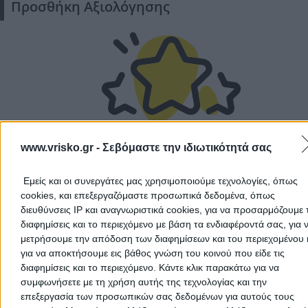
Προσθήκη Αξιολόγησης
Δεν υπάρχουν ακόμα αξιολογήσεις
www.vrisko.gr -
Σεβόμαστε την ιδιωτικότητά σας
Αυτός ο επαγγελματίας δεν έχει λάβει ακόμα καμία
αξιολόγηση. Γίνετε ο πρώτος που θα μοιραστεί την εμπε
Εμείς και οι συνεργάτες μας χρησιμοποιούμε τεχνολογίες, όπως
του και βοηθήστε άλλους χρήστες να κάνουν τη σωστή
cookies, και επεξεργαζόμαστε προσωπικά δεδομένα, όπως
επιλογή!
διευθύνσεις IP και αναγνωριστικά cookies, για να προσαρμόζουμε τ
διαφημίσεις και το περιεχόμενο με βάση τα ενδιαφέροντά σας, για 
μετρήσουμε την απόδοση των διαφημίσεων και του περιεχομένου 
για να αποκτήσουμε εις βάθος γνώση του κοινού που είδε τις
διαφημίσεις και το περιεχόμενο. Κάντε κλικ παρακάτω για να
συμφωνήσετε με τη χρήση αυτής της τεχνολογίας και την
επεξεργασία των προσωπικών σας δεδομένων για αυτούς τους