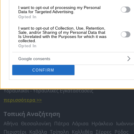
I want to opt-out of processing my Personal
Προσθήκη αξιολόγησης
Data for Targeted Advertising.
Opted In
I want to opt-out of Collection, Use, Retention,
Αρχική
>
Νομός ΠΕΛΛΑΣ
>
Σκύδρα
>
Συνεργεία - Ανταλλακτικά
Sale, and/or Sharing of my Personal Data that
Is Unrelated with the Purposes for which it was
Αυτοκινήτων
>
Συνεργεία Αυτοκινήτων
>
Τυριακίδης Γεώργιος Α.
collected.
Opted In
Δημοφιλείς Αναζητήσεις
Google consents
Μετακομίσεις & Μεταφορές
Κλειδιά & Κλειδαριές
Γιατρ
CONFIRM
Ψυχολόγοι
Παιδικοί Σταθμοί
Οδοντίατροι
Συνεργεία Αυτοκινήτων
Υδραυλικοί - Υδραυλικές Εγκαταστάσεις
περισσότερα >>
Τοπική Αναζήτηση
Αθήνα
Θεσσαλονίκη
Πάτρα
Λάρισα
Ηράκλειο
Ιωάννιν
Περιστέρι
Καβάλα
Τρίπολη
Καλλιθέα
Σέρρες
Ρόδος