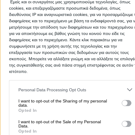
Εμείς και οι συνεργάτες μας χρησιμοποιούμε τεχνολογίες, όπως
cookies, και επεξεργαζόμαστε προσωπικά δεδομένα, όπως
διευθύνσεις IP και αναγνωριστικά cookies, για να προσαρμόζουμε τ
διαφημίσεις και το περιεχόμενο με βάση τα ενδιαφέροντά σας, για 
μετρήσουμε την απόδοση των διαφημίσεων και του περιεχομένου 
Δεν υπάρχουν ακόμα αξιολογήσεις
για να αποκτήσουμε εις βάθος γνώση του κοινού που είδε τις
Αυτός ο επαγγελματίας δεν έχει λάβει ακόμα καμία
διαφημίσεις και το περιεχόμενο. Κάντε κλικ παρακάτω για να
αξιολόγηση. Γίνετε ο πρώτος που θα μοιραστεί την εμπε
συμφωνήσετε με τη χρήση αυτής της τεχνολογίας και την
του και βοηθήστε άλλους χρήστες να κάνουν τη σωστή
επεξεργασία των προσωπικών σας δεδομένων για αυτούς τους
επιλογή!
σκοπούς. Μπορείτε να αλλάξετε γνώμη και να αλλάξετε τις επιλογέ
της συγκατάθεσής σας ανά πάσα στιγμή επιστρέφοντας σε αυτόν 
ιστότοπο.
Please note that this website/app uses one or more Google servic
and may gather and store information including but not limited to
Personal Data Processing Opt Outs
your visit or usage behaviour. You may click to grant or deny cons
to Google and its third-party tags to use your data for below speci
I want to opt-out of the Sharing of my personal
data.
purposes in below Google consent section.
Opted In
I want to opt-out of the Sale of my Personal
Data.
Opted In