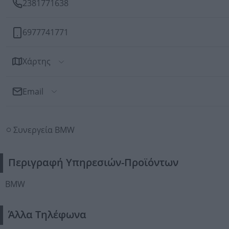
2381771638
6977741771
Χάρτης
Email
Αποστολή Email
Συνεργεία BMW
Προς: Τυριακίδης Γεώργιος Α.
Περιγραφή Υπηρεσιών-Προϊόντων
BMW
Άλλα Τηλέφωνα