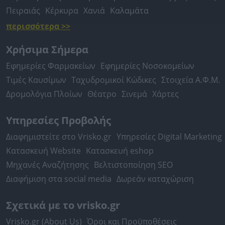
Πειραιάς
Κέρκυρα
Χανιά
Καλαμάτα
περισσότερα >>
Χρήσιμα Σήμερα
Εφημερίες Φαρμακείων
Εφημερίες Νοσοκομείων
Τιμές Καυσίμων
Ταχυδρομικοί Κώδικες
Στοιχεία Α.Φ.Μ.
Δρομολόγια Πλοίων
Θέατρο
Σινεμά
Χάρτες
Υπηρεσίες Προβολής
Διαφημιστείτε στο Vrisko.gr
Υπηρεσίες Digital Marketing
Κατασκευή Website
Κατασκευή eshop
Μηχανές Αναζήτησης
Βελτιστοποίηση SEO
Διαφήμιση στα social media
Δωρεάν καταχώριση
Σχετικά με το vrisko.gr
Vrisko.gr (About Us)
Όροι και Προϋποθέσεις