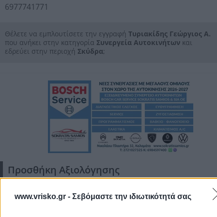
6977741771
Θέλετε να εμπλουτίσετε την εγγραφή
Τυριακίδης Γεώργιος Α.
που ανήκει στην κατηγορία
Συνεργεία Αυτοκινήτων
και
εδρεύει στην περιοχή
Σκύδρα
;
Αποδέχομαι τους
Όρους Χρήσης
και την
Πολιτική Προστασίας
Προσωπικών Δεδομένων
Ακύρωση
Προσθήκη Αξιολόγησης
www.vrisko.gr -
Σεβόμαστε την ιδιωτικότητά σας