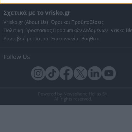
Σχετικά με το vrisko.gr
Vrisko.gr (About Us)
Όροι και Προϋποθέσεις
Πολιτική Προστασίας Προσωπικών Δεδομένων
Vrisko Bl
Ραντεβού με Γιατρό
Επικοινωνία
Βοήθεια
Follow Us
Powered by Newsphone Hellas SA.
All rights reserved.