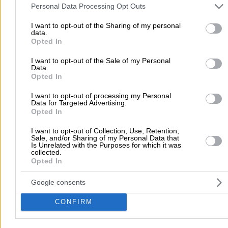
and may gather and store information including but not limited to
Τοπική Αναζήτηση
Personal Data Processing Opt Outs
your visit or usage behaviour. You may click to grant or deny cons
Αθήνα
Θεσσαλονίκη
Πάτρα
Λάρισα
Ηράκλειο
Ιωάννιν
to Google and its third-party tags to use your data for below speci
I want to opt-out of the Sharing of my personal
data.
purposes in below Google consent section.
Περιστέρι
Καβάλα
Τρίπολη
Καλλιθέα
Σέρρες
Ρόδος
Opted In
Πειραιάς
Κέρκυρα
Χανιά
Καλαμάτα
I want to opt-out of the Sale of my Personal
περισσότερα >>
Data.
Opted In
Χρήσιμα Σήμερα
I want to opt-out of processing my Personal
Data for Targeted Advertising.
Εφημερίες Φαρμακείων
Εφημερίες Νοσοκομείων
Opted In
Τιμές Καυσίμων
Ταχυδρομικοί Κώδικες
Στοιχεία Α.Φ.Μ.
I want to opt-out of Collection, Use, Retention,
Δρομολόγια Πλοίων
Θέατρο
Σινεμά
Χάρτες
Sale, and/or Sharing of my Personal Data that
Is Unrelated with the Purposes for which it was
collected.
Opted In
Υπηρεσίες Προβολής
Διαφημιστείτε στο Vrisko.gr
Υπηρεσίες Digital Marketing
Google consents
Κατασκευή Website
Κατασκευή eshop
CONFIRM
Μηχανές Αναζήτησης
Βελτιστοποίηση SEO
Διαφήμιση στα social media
Δωρεάν καταχώριση