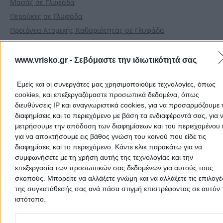
Μασάζ σε Γλυφάδα
Περούκες σε Γλυφάδα
Προϊόντα Ατομικής Καθαριότητας σε Γλυφάδα
Πρώτες Ύλες Καλλυντικών & Αρωματοποιίας σε Γλυφάδα
Τατουάζ & Μηχανήματα & Υλικά για Τατουάζ σε Γλυφάδα
www.vrisko.gr -
Σεβόμαστε την ιδιωτικότητά σας
Υγιεινή Διατροφή σε Γλυφάδα
Εμείς και οι συνεργάτες μας χρησιμοποιούμε τεχνολογίες, όπως
cookies, και επεξεργαζόμαστε προσωπικά δεδομένα, όπως
Αρχική
>
Νομοί
>
Νομός ΑΤΤΙΚΗΣ
>
Γλυφάδα
>
Αισθητική - Ομορ
διευθύνσεις IP και αναγνωριστικά cookies, για να προσαρμόζουμε τ
διαφημίσεις και το περιεχόμενο με βάση τα ενδιαφέροντά σας, για 
μετρήσουμε την απόδοση των διαφημίσεων και του περιεχομένου 
Δημοφιλείς Αναζητήσεις
για να αποκτήσουμε εις βάθος γνώση του κοινού που είδε τις
διαφημίσεις και το περιεχόμενο. Κάντε κλικ παρακάτω για να
Μετακομίσεις & Μεταφορές
Κλειδιά & Κλειδαριές
Γιατρ
συμφωνήσετε με τη χρήση αυτής της τεχνολογίας και την
Ψυχολόγοι
Παιδικοί Σταθμοί
Οδοντίατροι
επεξεργασία των προσωπικών σας δεδομένων για αυτούς τους
Συνεργεία Αυτοκινήτων
σκοπούς. Μπορείτε να αλλάξετε γνώμη και να αλλάξετε τις επιλογέ
της συγκατάθεσής σας ανά πάσα στιγμή επιστρέφοντας σε αυτόν 
Υδραυλικοί - Υδραυλικές Εγκαταστάσεις
ιστότοπο.
περισσότερα >>
Please note that this website/app uses one or more Google servic