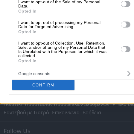
I want to opt-out of the Sale of my Personal
Εφημερίες Φαρμακείων
Εφημερίες Νοσοκομείων
Data.
Τιμές Καυσίμων
Ταχυδρομικοί Κώδικες
Στοιχεία Α.Φ.Μ.
Opted In
Δρομολόγια Πλοίων
Θέατρο
Σινεμά
Χάρτες
I want to opt-out of processing my Personal
Data for Targeted Advertising.
Opted In
Υπηρεσίες Προβολής
I want to opt-out of Collection, Use, Retention,
Διαφημιστείτε στο Vrisko.gr
Υπηρεσίες Digital Marketing
Sale, and/or Sharing of my Personal Data that
Is Unrelated with the Purposes for which it was
Κατασκευή Website
Κατασκευή eshop
collected.
Opted In
Μηχανές Αναζήτησης
Βελτιστοποίηση SEO
Διαφήμιση στα social media
Δωρεάν καταχώριση
Google consents
Σχετικά με το vrisko.gr
CONFIRM
Vrisko.gr (About Us)
Όροι και Προϋποθέσεις
Πολιτική Προστασίας Προσωπικών Δεδομένων
Vrisko Bl
Ραντεβού με Γιατρό
Επικοινωνία
Βοήθεια
Follow Us