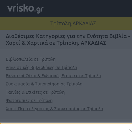
Τρίπολη,ΑΡΚΑΔΙΑΣ
Διαθέσιμες Κατηγορίες για την Ενότητα Βιβλία -
Χαρτί & Χαρτικά σε Τρίπολη, ΑΡΚΑΔΙΑΣ
Βιβλιοπωλεία σε Τρίπολη
Δανειστικές Βιβλιοθήκες σε Τρίπολη
Εκδοτικοί Οίκοι & Εκδοτικές Εταιρίες σε Τρίπολη
Συσκευασία & Τυποποίηση σε Τρίπολη
Ταινίες & Ετικέτες σε Τρίπολη
Φωτοτυπίες σε Τρίπολη
Χαρτί Περιτυλίγματος & Συσκευασίας σε Τρίπολη
Αρχική
>
Νομοί
>
Νομός ΑΡΚΑΔΙΑΣ
>
Τρίπολη
>
Βιβλία - Χαρτί &