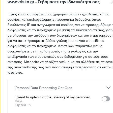
www.vrisko.gr -
Σεβόμαστε την ιδιωτικότητά σας
Χαρτικά
Εμείς και οι συνεργάτες μας χρησιμοποιούμε τεχνολογίες, όπως
Δημοφιλείς Αναζητήσεις
cookies, και επεξεργαζόμαστε προσωπικά δεδομένα, όπως
Μετακομίσεις & Μεταφορές
Κλειδιά & Κλειδαριές
Γιατρ
διευθύνσεις IP και αναγνωριστικά cookies, για να προσαρμόζουμε τ
διαφημίσεις και το περιεχόμενο με βάση τα ενδιαφέροντά σας, για 
Ψυχολόγοι
Παιδικοί Σταθμοί
Οδοντίατροι
μετρήσουμε την απόδοση των διαφημίσεων και του περιεχομένου 
Συνεργεία Αυτοκινήτων
για να αποκτήσουμε εις βάθος γνώση του κοινού που είδε τις
Υδραυλικοί - Υδραυλικές Εγκαταστάσεις
διαφημίσεις και το περιεχόμενο. Κάντε κλικ παρακάτω για να
συμφωνήσετε με τη χρήση αυτής της τεχνολογίας και την
περισσότερα >>
επεξεργασία των προσωπικών σας δεδομένων για αυτούς τους
σκοπούς. Μπορείτε να αλλάξετε γνώμη και να αλλάξετε τις επιλογέ
Τοπική Αναζήτηση
της συγκατάθεσής σας ανά πάσα στιγμή επιστρέφοντας σε αυτόν 
ιστότοπο.
Αθήνα
Θεσσαλονίκη
Πάτρα
Λάρισα
Ηράκλειο
Ιωάννιν
Περιστέρι
Καβάλα
Τρίπολη
Καλλιθέα
Σέρρες
Ρόδος
Please note that this website/app uses one or more Google servic
and may gather and store information including but not limited to
Πειραιάς
Κέρκυρα
Χανιά
Καλαμάτα
Personal Data Processing Opt Outs
your visit or usage behaviour. You may click to grant or deny cons
περισσότερα >>
to Google and its third-party tags to use your data for below speci
I want to opt-out of the Sharing of my personal
data.
purposes in below Google consent section.
Opted In
Χρήσιμα Σήμερα