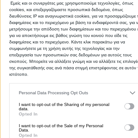
Εμείς και οι συνεργάτες μας χρησιμοποιούμε τεχνολογίες, όπως
Μετακομίσεις & Μεταφορές
Κλειδιά & Κλειδαριές
Γιατρ
cookies, και επεξεργαζόμαστε προσωπικά δεδομένα, όπως
Ψυχολόγοι
Παιδικοί Σταθμοί
Οδοντίατροι
διευθύνσεις IP και αναγνωριστικά cookies, για να προσαρμόζουμε τ
Συνεργεία Αυτοκινήτων
διαφημίσεις και το περιεχόμενο με βάση τα ενδιαφέροντά σας, για 
μετρήσουμε την απόδοση των διαφημίσεων και του περιεχομένου 
Υδραυλικοί - Υδραυλικές Εγκαταστάσεις
για να αποκτήσουμε εις βάθος γνώση του κοινού που είδε τις
περισσότερα >>
διαφημίσεις και το περιεχόμενο. Κάντε κλικ παρακάτω για να
συμφωνήσετε με τη χρήση αυτής της τεχνολογίας και την
Τοπική Αναζήτηση
επεξεργασία των προσωπικών σας δεδομένων για αυτούς τους
σκοπούς. Μπορείτε να αλλάξετε γνώμη και να αλλάξετε τις επιλογέ
Αθήνα
Θεσσαλονίκη
Πάτρα
Λάρισα
Ηράκλειο
Ιωάννιν
της συγκατάθεσής σας ανά πάσα στιγμή επιστρέφοντας σε αυτόν 
Περιστέρι
Καβάλα
Τρίπολη
Καλλιθέα
Σέρρες
Ρόδος
ιστότοπο.
Πειραιάς
Κέρκυρα
Χανιά
Καλαμάτα
Please note that this website/app uses one or more Google servic
περισσότερα >>
and may gather and store information including but not limited to
Personal Data Processing Opt Outs
your visit or usage behaviour. You may click to grant or deny cons
Χρήσιμα Σήμερα
to Google and its third-party tags to use your data for below speci
I want to opt-out of the Sharing of my personal
data.
purposes in below Google consent section.
Opted In
Εφημερίες Φαρμακείων
Εφημερίες Νοσοκομείων
Τιμές Καυσίμων
Ταχυδρομικοί Κώδικες
Στοιχεία Α.Φ.Μ.
I want to opt-out of the Sale of my Personal
Data.
Δρομολόγια Πλοίων
Θέατρο
Σινεμά
Χάρτες
Opted In