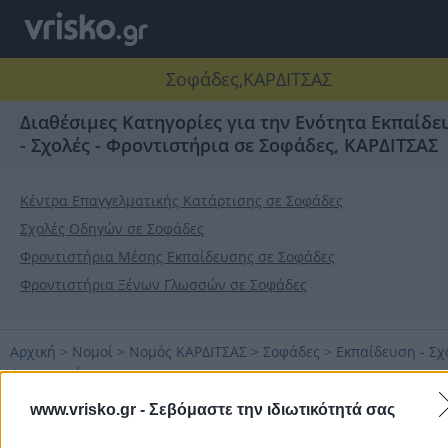
Σοφάδες,ΚΑΡΔΙΤΣΑΣ
Διαθέσιμες Κατηγορίες για την Ενότητα Εκπαίδε
- Σχολές - Φροντιστήρια σε Σοφάδες, ΚΑΡΔΙΤΣΑΣ
Κέντρα Επαγγελματικής Κατάρτισης σε Σοφάδες
Σχολές Οδηγών σε Σοφάδες
Φροντιστήρια Μέσης Εκπαίδευσης σε Σοφάδες
Φροντιστήρια Ξένων Γλωσσών σε Σοφάδες
Αρχική
>
Νομοί
>
Νομός ΚΑΡΔΙΤΣΑΣ
>
Σοφάδες
>
Εκπαίδευση - Σχο
Φροντιστήρια
www.vrisko.gr -
Σεβόμαστε την ιδιωτικότητά σας
Δημοφιλείς Αναζητήσεις