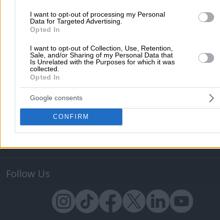
I want to opt-out of processing my Personal
Υπηρεσίες Προβολής
Data for Targeted Advertising.
Opted In
Διαφημιστείτε στο Vrisko.gr
Υπηρεσίες Digital Marketing
Κατασκευή Website
Κατασκευή eshop
I want to opt-out of Collection, Use, Retention,
Sale, and/or Sharing of my Personal Data that
Μηχανές Αναζήτησης
Βελτιστοποίηση SEO
Is Unrelated with the Purposes for which it was
collected.
Διαφήμιση στα social media
Δωρεάν καταχώριση
Opted In
Σχετικά με το vrisko.gr
Google consents
Vrisko.gr (About Us)
Όροι και Προϋποθέσεις
CONFIRM
Πολιτική Προστασίας Προσωπικών Δεδομένων
Vrisko Bl
Ραντεβού με Γιατρό
Επικοινωνία
Βοήθεια
Follow Us