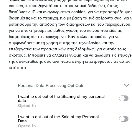
Ψυχολόγοι
Παιδικοί Σταθμοί
Οδοντίατροι
cookies, και επεξεργαζόμαστε προσωπικά δεδομένα, όπως
διευθύνσεις IP και αναγνωριστικά cookies, για να προσαρμόζουμε τ
Συνεργεία Αυτοκινήτων
διαφημίσεις και το περιεχόμενο με βάση τα ενδιαφέροντά σας, για 
Υδραυλικοί - Υδραυλικές Εγκαταστάσεις
μετρήσουμε την απόδοση των διαφημίσεων και του περιεχομένου 
για να αποκτήσουμε εις βάθος γνώση του κοινού που είδε τις
περισσότερα >>
διαφημίσεις και το περιεχόμενο. Κάντε κλικ παρακάτω για να
συμφωνήσετε με τη χρήση αυτής της τεχνολογίας και την
Τοπική Αναζήτηση
επεξεργασία των προσωπικών σας δεδομένων για αυτούς τους
Αθήνα
Θεσσαλονίκη
Πάτρα
Λάρισα
Ηράκλειο
Ιωάννιν
σκοπούς. Μπορείτε να αλλάξετε γνώμη και να αλλάξετε τις επιλογέ
της συγκατάθεσής σας ανά πάσα στιγμή επιστρέφοντας σε αυτόν 
Περιστέρι
Καβάλα
Τρίπολη
Καλλιθέα
Σέρρες
Ρόδος
ιστότοπο.
Πειραιάς
Κέρκυρα
Χανιά
Καλαμάτα
Please note that this website/app uses one or more Google servic
περισσότερα >>
and may gather and store information including but not limited to
Personal Data Processing Opt Outs
your visit or usage behaviour. You may click to grant or deny cons
Χρήσιμα Σήμερα
to Google and its third-party tags to use your data for below speci
I want to opt-out of the Sharing of my personal
data.
purposes in below Google consent section.
Εφημερίες Φαρμακείων
Εφημερίες Νοσοκομείων
Opted In
Τιμές Καυσίμων
Ταχυδρομικοί Κώδικες
Στοιχεία Α.Φ.Μ.
I want to opt-out of the Sale of my Personal
Δρομολόγια Πλοίων
Θέατρο
Σινεμά
Χάρτες
Data.
Opted In