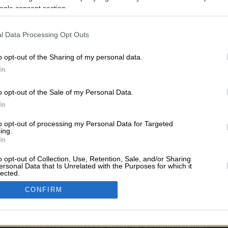
ogle consent section.
l Data Processing Opt Outs
ΥΠΗΡΕΣΙΕΣ ΠΡΟΒΟ
o opt-out of the Sharing of my personal data.
ί
Ψυχολόγοι
Διαφημιστείτε στο Vrisko.
Κατασκευή eshop
Μηχανέ
In
Διαφήμιση στα social med
o opt-out of the Sale of my Personal Data.
In
ΣΧΕΤΙΚΑ ΜΕ ΤΟ VRI
ιστέρι
Καβάλα
Τρίπολη
Vrisko.gr (About Us)
Όροι 
to opt-out of processing my Personal Data for Targeted
ing.
Πολιτική Προστασίας Πρ
In
Επικοινωνία
Βοήθεια
Follow Us
o opt-out of Collection, Use, Retention, Sale, and/or Sharing
ersonal Data that Is Unrelated with the Purposes for which it
Καυσίμων
lected.
In
ων
Θέατρο
Σινεμά
Χάρτες
CONFIRM
consents
Powered by Newsphone Hellas SA. All rights reserved.