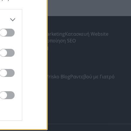
ΛΗΣ
gr
Υπηρεσίες Digital Marketing
Κατασκευή Website
ς Αναζήτησης
Βελτιστοποίηση SEO
ia
Δωρεάν καταχώριση
SKO.GR
και Προϋποθέσεις
οσωπικών Δεδομένων
Vrisko Blog
Ραντεβού με Γιατρό