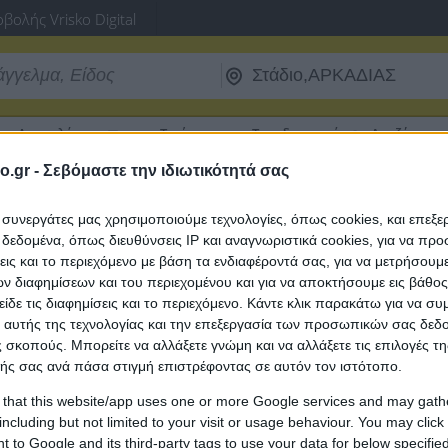
βολής Vrisko Digital
Δρομολόγια
Τιμές
Ταχυδρομικοί
Αναζήτηση 
Πλοίων
Καυσίμων
Κώδικες
Α.Φ.Μ.
o.gr -
Σεβόμαστε την ιδιωτικότητά σας
ι συνεργάτες μας χρησιμοποιούμε τεχνολογίες, όπως cookies, και επεξ
ητα Ιατροί σε Στάδιο, ΑΡΚΑΔΙΑΣ
εδομένα, όπως διευθύνσεις IP και αναγνωριστικά cookies, για να πρ
σεις και το περιεχόμενο με βάση τα ενδιαφέροντά σας, για να μετρήσουμ
 διαφημίσεων και του περιεχομένου και για να αποκτήσουμε εις βάθο
Παιδίατροι σε Στάδιο
είδε τις διαφημίσεις και το περιεχόμενο. Κάντε κλικ παρακάτω για να σ
 αυτής της τεχνολογίας και την επεξεργασία των προσωπικών σας δεδ
 σκοπούς. Μπορείτε να αλλάξετε γνώμη και να αλλάξετε τις επιλογές τη
ής σας ανά πάσα στιγμή επιστρέφοντας σε αυτόν τον ιστότοπο.
 that this website/app uses one or more Google services and may gath
including but not limited to your visit or usage behaviour. You may click 
 to Google and its third-party tags to use your data for below specifi