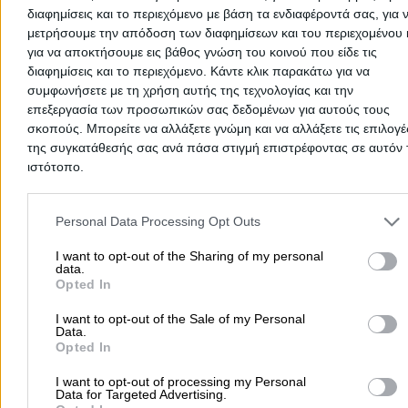
διαφημίσεις και το περιεχόμενο με βάση τα ενδιαφέροντά σας, για 
περισσότερα >>
μετρήσουμε την απόδοση των διαφημίσεων και του περιεχομένου 
για να αποκτήσουμε εις βάθος γνώση του κοινού που είδε τις
Τοπική Αναζήτηση
διαφημίσεις και το περιεχόμενο. Κάντε κλικ παρακάτω για να
συμφωνήσετε με τη χρήση αυτής της τεχνολογίας και την
Αθήνα
Θεσσαλονίκη
Πάτρα
Λάρισα
Ηράκλειο
Ιωάννιν
επεξεργασία των προσωπικών σας δεδομένων για αυτούς τους
Περιστέρι
Καβάλα
Τρίπολη
Καλλιθέα
Σέρρες
Ρόδος
σκοπούς. Μπορείτε να αλλάξετε γνώμη και να αλλάξετε τις επιλογέ
Πειραιάς
Κέρκυρα
Χανιά
Καλαμάτα
της συγκατάθεσής σας ανά πάσα στιγμή επιστρέφοντας σε αυτόν 
ιστότοπο.
περισσότερα >>
Please note that this website/app uses one or more Google servic
Χρήσιμα Σήμερα
and may gather and store information including but not limited to
Personal Data Processing Opt Outs
your visit or usage behaviour. You may click to grant or deny cons
Εφημερίες Φαρμακείων
Εφημερίες Νοσοκομείων
to Google and its third-party tags to use your data for below speci
I want to opt-out of the Sharing of my personal
Τιμές Καυσίμων
Ταχυδρομικοί Κώδικες
Στοιχεία Α.Φ.Μ.
data.
purposes in below Google consent section.
Opted In
Δρομολόγια Πλοίων
Θέατρο
Σινεμά
Χάρτες
I want to opt-out of the Sale of my Personal
Data.
Υπηρεσίες Προβολής
Opted In
Διαφημιστείτε στο Vrisko.gr
Υπηρεσίες Digital Marketing
I want to opt-out of processing my Personal
Data for Targeted Advertising.
Κατασκευή Website
Κατασκευή eshop