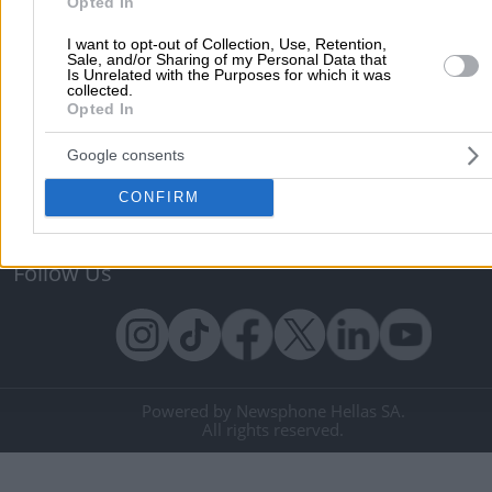
Opted In
Μηχανές Αναζήτησης
Βελτιστοποίηση SEO
I want to opt-out of Collection, Use, Retention,
Διαφήμιση στα social media
Δωρεάν καταχώριση
Sale, and/or Sharing of my Personal Data that
Is Unrelated with the Purposes for which it was
collected.
Σχετικά με το vrisko.gr
Opted In
Vrisko.gr (About Us)
Όροι και Προϋποθέσεις
Google consents
Πολιτική Προστασίας Προσωπικών Δεδομένων
Vrisko Bl
CONFIRM
Ραντεβού με Γιατρό
Επικοινωνία
Βοήθεια
Follow Us
Powered by Newsphone Hellas SA.
All rights reserved.