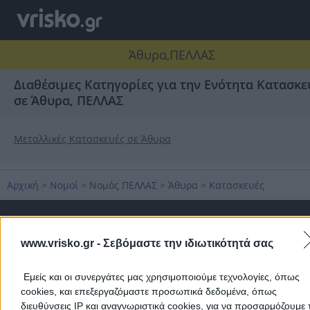
Άθυρα,ΠΕΛΛΑΣ
Διαθέσιμες Κατηγορίες για την Ενότητα Κατασκε
σε Άθυρα, ΠΕΛΛΑΣ
Μεταλλικές Κατασκευές σε Άθυρα
Αρχική
>
Νομοί
>
Νομός ΠΕΛΛΑΣ
>
Άθυρα
>
Κατασκευές
Δημοφιλείς Αναζητήσεις
www.vrisko.gr -
Σεβόμαστε την ιδιωτικότητά σας
Μετακομίσεις & Μεταφορές
Κλειδιά & Κλειδαριές
Γιατρ
Ψυχολόγοι
Παιδικοί Σταθμοί
Οδοντίατροι
Εμείς και οι συνεργάτες μας χρησιμοποιούμε τεχνολογίες, όπως
Συνεργεία Αυτοκινήτων
cookies, και επεξεργαζόμαστε προσωπικά δεδομένα, όπως
Υδραυλικοί - Υδραυλικές Εγκαταστάσεις
διευθύνσεις IP και αναγνωριστικά cookies, για να προσαρμόζουμε τ