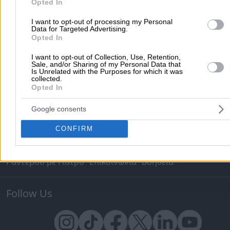
Δρομολόγια Πλοίων
Θέατρο
Σινεμά
Χάρτες
Opted In
I want to opt-out of processing my Personal
Υπηρεσίες Προβολής
Data for Targeted Advertising.
Opted In
Διαφημιστείτε στο Vrisko.gr
Υπηρεσίες Digital Marketing
I want to opt-out of Collection, Use, Retention,
Κατασκευή Website
Κατασκευή eshop
Sale, and/or Sharing of my Personal Data that
Is Unrelated with the Purposes for which it was
Μηχανές Αναζήτησης
Βελτιστοποίηση SEO
collected.
Opted In
Διαφήμιση στα social media
Δωρεάν καταχώριση
Google consents
Σχετικά με το vrisko.gr
CONFIRM
Vrisko.gr (About Us)
Όροι και Προϋποθέσεις
Πολιτική Προστασίας Προσωπικών Δεδομένων
Vrisko Bl
Ραντεβού με Γιατρό
Επικοινωνία
Βοήθεια
Follow Us