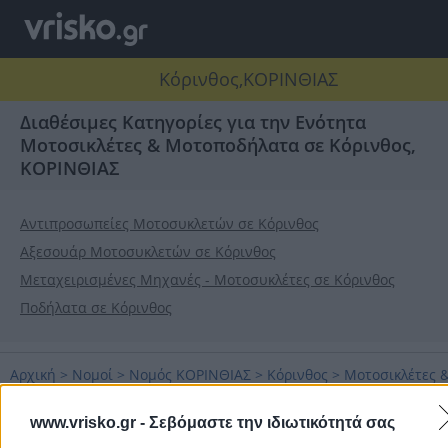
Κόρινθος,ΚΟΡΙΝΘΙΑΣ
Διαθέσιμες Κατηγορίες για την Ενότητα
Μοτοσικλέτες & Μοτοποδήλατα σε Κόρινθος,
ΚΟΡΙΝΘΙΑΣ
Αντιπροσωπείες Μοτοσυκλετών σε Κόρινθος
Αξεσουάρ Μοτοσυκλετών σε Κόρινθος
Μεταχειρισμένες Μηχανές - Μοτοσυκλέτες σε Κόρινθος
Ποδήλατα σε Κόρινθος
Αρχική
>
Νομοί
>
Νομός ΚΟΡΙΝΘΙΑΣ
>
Κόρινθος
>
Μοτοσικλέτες 
Μοτοποδήλατα
www.vrisko.gr -
Σεβόμαστε την ιδιωτικότητά σας