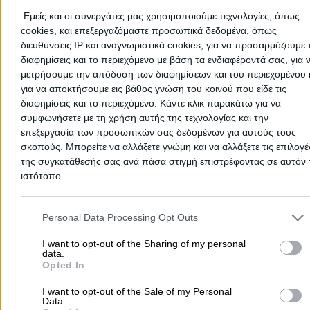
Δημοφιλείς Αναζητήσεις
Εμείς και οι συνεργάτες μας χρησιμοποιούμε τεχνολογίες, όπως
Μετακομίσεις & Μεταφορές
Κλειδιά & Κλειδαριές
Γιατρ
cookies, και επεξεργαζόμαστε προσωπικά δεδομένα, όπως
Ψυχολόγοι
Παιδικοί Σταθμοί
Οδοντίατροι
διευθύνσεις IP και αναγνωριστικά cookies, για να προσαρμόζουμε τ
διαφημίσεις και το περιεχόμενο με βάση τα ενδιαφέροντά σας, για 
Συνεργεία Αυτοκινήτων
μετρήσουμε την απόδοση των διαφημίσεων και του περιεχομένου 
Υδραυλικοί - Υδραυλικές Εγκαταστάσεις
για να αποκτήσουμε εις βάθος γνώση του κοινού που είδε τις
διαφημίσεις και το περιεχόμενο. Κάντε κλικ παρακάτω για να
περισσότερα >>
συμφωνήσετε με τη χρήση αυτής της τεχνολογίας και την
επεξεργασία των προσωπικών σας δεδομένων για αυτούς τους
Τοπική Αναζήτηση
σκοπούς. Μπορείτε να αλλάξετε γνώμη και να αλλάξετε τις επιλογέ
Αθήνα
Θεσσαλονίκη
Πάτρα
Λάρισα
Ηράκλειο
Ιωάννιν
της συγκατάθεσής σας ανά πάσα στιγμή επιστρέφοντας σε αυτόν 
ιστότοπο.
Περιστέρι
Καβάλα
Τρίπολη
Καλλιθέα
Σέρρες
Ρόδος
Πειραιάς
Κέρκυρα
Χανιά
Καλαμάτα
Please note that this website/app uses one or more Google servic
and may gather and store information including but not limited to
Personal Data Processing Opt Outs
περισσότερα >>
your visit or usage behaviour. You may click to grant or deny cons
to Google and its third-party tags to use your data for below speci
I want to opt-out of the Sharing of my personal
Χρήσιμα Σήμερα
data.
purposes in below Google consent section.
Opted In
Εφημερίες Φαρμακείων
Εφημερίες Νοσοκομείων
I want to opt-out of the Sale of my Personal
Τιμές Καυσίμων
Ταχυδρομικοί Κώδικες
Στοιχεία Α.Φ.Μ.
Data.