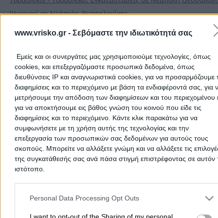
Ψυκτικοί σε Νεάπολη Θεσσαλονίκης
www.vrisko.gr -
Σεβόμαστε την ιδιωτικότητά σας
Αρχική
>
Νομοί
>
Νομός ΘΕΣΣΑΛΟΝΙΚΗΣ
>
Νεάπολη Θεσσαλονίκ
Οικιακές Εγκαταστάσεις
Εμείς και οι συνεργάτες μας χρησιμοποιούμε τεχνολογίες, όπως
cookies, και επεξεργαζόμαστε προσωπικά δεδομένα, όπως
διευθύνσεις IP και αναγνωριστικά cookies, για να προσαρμόζουμε τ
Δημοφιλείς Αναζητήσεις
διαφημίσεις και το περιεχόμενο με βάση τα ενδιαφέροντά σας, για 
μετρήσουμε την απόδοση των διαφημίσεων και του περιεχομένου 
Μετακομίσεις & Μεταφορές
Κλειδιά & Κλειδαριές
Γιατρ
για να αποκτήσουμε εις βάθος γνώση του κοινού που είδε τις
Ψυχολόγοι
Παιδικοί Σταθμοί
Οδοντίατροι
διαφημίσεις και το περιεχόμενο. Κάντε κλικ παρακάτω για να
Συνεργεία Αυτοκινήτων
συμφωνήσετε με τη χρήση αυτής της τεχνολογίας και την
επεξεργασία των προσωπικών σας δεδομένων για αυτούς τους
Υδραυλικοί - Υδραυλικές Εγκαταστάσεις
σκοπούς. Μπορείτε να αλλάξετε γνώμη και να αλλάξετε τις επιλογέ
περισσότερα >>
της συγκατάθεσής σας ανά πάσα στιγμή επιστρέφοντας σε αυτόν 
ιστότοπο.
Τοπική Αναζήτηση
Please note that this website/app uses one or more Google servic
Αθήνα
Θεσσαλονίκη
Πάτρα
Λάρισα
Ηράκλειο
Ιωάννιν
and may gather and store information including but not limited to
Personal Data Processing Opt Outs
your visit or usage behaviour. You may click to grant or deny cons
Περιστέρι
Καβάλα
Τρίπολη
Καλλιθέα
Σέρρες
Ρόδος
to Google and its third-party tags to use your data for below speci
I want to opt-out of the Sharing of my personal