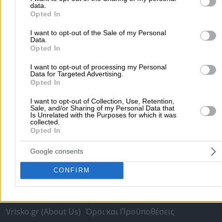
Πειραιάς
Κέρκυρα
Χανιά
Καλαμάτα
data.
purposes in below Google consent section.
Opted In
περισσότερα >>
I want to opt-out of the Sale of my Personal
Χρήσιμα Σήμερα
Data.
Opted In
Εφημερίες Φαρμακείων
Εφημερίες Νοσοκομείων
I want to opt-out of processing my Personal
Τιμές Καυσίμων
Ταχυδρομικοί Κώδικες
Στοιχεία Α.Φ.Μ.
Data for Targeted Advertising.
Opted In
Δρομολόγια Πλοίων
Θέατρο
Σινεμά
Χάρτες
I want to opt-out of Collection, Use, Retention,
Sale, and/or Sharing of my Personal Data that
Υπηρεσίες Προβολής
Is Unrelated with the Purposes for which it was
collected.
Διαφημιστείτε στο Vrisko.gr
Υπηρεσίες Digital Marketing
Opted In
Κατασκευή Website
Κατασκευή eshop
Google consents
Μηχανές Αναζήτησης
Βελτιστοποίηση SEO
Διαφήμιση στα social media
Δωρεάν καταχώριση
CONFIRM
Σχετικά με το vrisko.gr
Vrisko.gr (About Us)
Όροι και Προϋποθέσεις