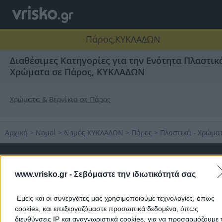
Πάρος,ΚΥΚΛΑΔΩΝ
Διαθέσιμες Κατηγορίες για την Ενότητα Πλαστικά
Χρώματα σε Πάρος, ΚΥΚΛΑΔΩΝ
Χρώματα & Βερνίκια σε Πάρος
Αρχική
>
Νομοί
>
Νομός ΚΥΚΛΑΔΩΝ
>
Πάρος
>
Πλαστικά - Χρώμα
Δημοφιλείς Αναζητήσεις
www.vrisko.gr -
Σεβόμαστε την ιδιωτικότητά σας
Μετακομίσεις & Μεταφορές
Κλειδιά & Κλειδαριές
Γιατρ
Ψυχολόγοι
Παιδικοί Σταθμοί
Οδοντίατροι
Εμείς και οι συνεργάτες μας χρησιμοποιούμε τεχνολογίες, όπως
Συνεργεία Αυτοκινήτων
cookies, και επεξεργαζόμαστε προσωπικά δεδομένα, όπως
Υδραυλικοί - Υδραυλικές Εγκαταστάσεις
διευθύνσεις IP και αναγνωριστικά cookies, για να προσαρμόζουμε τ