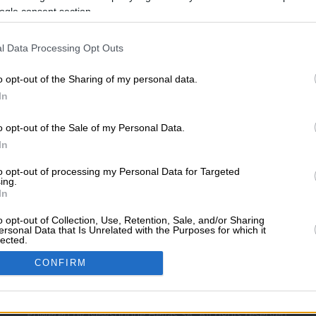
ogle consent section.
l Data Processing Opt Outs
ΥΠΗΡΕΣΙΕΣ ΠΡΟΒΟ
o opt-out of the Sharing of my personal data.
ί
Ψυχολόγοι
Διαφημιστείτε στο Vrisko.
Κατασκευή eshop
Μηχανέ
In
Διαφήμιση στα social med
o opt-out of the Sale of my Personal Data.
In
ΣΧΕΤΙΚΑ ΜΕ ΤΟ VRI
ιστέρι
Καβάλα
Τρίπολη
Vrisko.gr (About Us)
Όροι 
to opt-out of processing my Personal Data for Targeted
ing.
Πολιτική Προστασίας Πρ
In
Επικοινωνία
Βοήθεια
Follow Us
o opt-out of Collection, Use, Retention, Sale, and/or Sharing
ersonal Data that Is Unrelated with the Purposes for which it
Καυσίμων
lected.
In
ων
Θέατρο
Σινεμά
Χάρτες
CONFIRM
consents
Powered by Newsphone Hellas SA. All rights reserved.