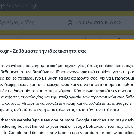
βολής Vrisko Digital
Δρομολόγια
Τιμές
Ταχυδρομικοί
Αναζήτηση 
Πλοίων
Καυσίμων
Κώδικες
Α.Φ.Μ.
o.gr -
Σεβόμαστε την ιδιωτικότητά σας
πικοινωνίες
ι συνεργάτες μας χρησιμοποιούμε τεχνολογίες, όπως cookies, και επεξ
τητα Τεχνολογία & Τηλεπικοινωνίες σε
εδομένα, όπως διευθύνσεις IP και αναγνωριστικά cookies, για να πρ
σεις και το περιεχόμενο με βάση τα ενδιαφέροντά σας, για να μετρήσουμ
 διαφημίσεων και του περιεχομένου και για να αποκτήσουμε εις βάθο
είδε τις διαφημίσεις και το περιεχόμενο. Κάντε κλικ παρακάτω για να σ
 αυτής της τεχνολογίας και την επεξεργασία των προσωπικών σας δεδ
 σκοπούς. Μπορείτε να αλλάξετε γνώμη και να αλλάξετε τις επιλογές τη
ής σας ανά πάσα στιγμή επιστρέφοντας σε αυτόν τον ιστότοπο.
 that this website/app uses one or more Google services and may gath
including but not limited to your visit or usage behaviour. You may click 
 to Google and its third-party tags to use your data for below specifi