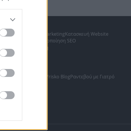
ΛΗΣ
gr
Υπηρεσίες Digital Marketing
Κατασκευή Website
ς Αναζήτησης
Βελτιστοποίηση SEO
ia
Δωρεάν καταχώριση
SKO.GR
και Προϋποθέσεις
οσωπικών Δεδομένων
Vrisko Blog
Ραντεβού με Γιατρό