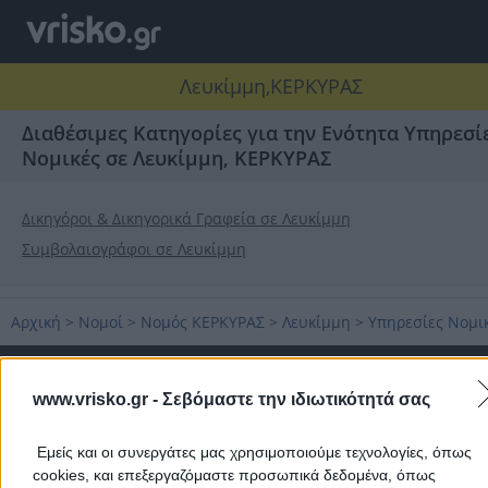
Λευκίμμη,ΚΕΡΚΥΡΑΣ
Διαθέσιμες Κατηγορίες για την Ενότητα Υπηρεσί
Νομικές σε Λευκίμμη, ΚΕΡΚΥΡΑΣ
Δικηγόροι & Δικηγορικά Γραφεία σε Λευκίμμη
Συμβολαιογράφοι σε Λευκίμμη
Αρχική
>
Νομοί
>
Νομός ΚΕΡΚΥΡΑΣ
>
Λευκίμμη
>
Υπηρεσίες Νομι
Δημοφιλείς Αναζητήσεις
www.vrisko.gr -
Σεβόμαστε την ιδιωτικότητά σας
Μετακομίσεις & Μεταφορές
Κλειδιά & Κλειδαριές
Γιατρ
Ψυχολόγοι
Παιδικοί Σταθμοί
Οδοντίατροι
Εμείς και οι συνεργάτες μας χρησιμοποιούμε τεχνολογίες, όπως
cookies, και επεξεργαζόμαστε προσωπικά δεδομένα, όπως
Συνεργεία Αυτοκινήτων