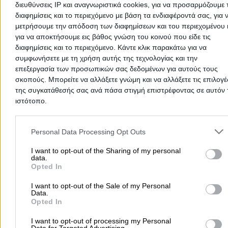
διευθύνσεις IP και αναγνωριστικά cookies, για να προσαρμόζουμε τ
Υδραυλικοί - Υδραυλικές Εγκαταστάσεις
διαφημίσεις και το περιεχόμενο με βάση τα ενδιαφέροντά σας, για 
περισσότερα >>
μετρήσουμε την απόδοση των διαφημίσεων και του περιεχομένου 
για να αποκτήσουμε εις βάθος γνώση του κοινού που είδε τις
Τοπική Αναζήτηση
διαφημίσεις και το περιεχόμενο. Κάντε κλικ παρακάτω για να
συμφωνήσετε με τη χρήση αυτής της τεχνολογίας και την
Αθήνα
Θεσσαλονίκη
Πάτρα
Λάρισα
Ηράκλειο
Ιωάννιν
επεξεργασία των προσωπικών σας δεδομένων για αυτούς τους
Περιστέρι
σκοπούς. Μπορείτε να αλλάξετε γνώμη και να αλλάξετε τις επιλογέ
Καβάλα
Τρίπολη
Καλλιθέα
Σέρρες
Ρόδος
της συγκατάθεσής σας ανά πάσα στιγμή επιστρέφοντας σε αυτόν 
Πειραιάς
Κέρκυρα
Χανιά
Καλαμάτα
ιστότοπο.
περισσότερα >>
Please note that this website/app uses one or more Google servic
and may gather and store information including but not limited to
Personal Data Processing Opt Outs
Χρήσιμα Σήμερα
your visit or usage behaviour. You may click to grant or deny cons
Εφημερίες Φαρμακείων
Εφημερίες Νοσοκομείων
to Google and its third-party tags to use your data for below speci
I want to opt-out of the Sharing of my personal
data.
purposes in below Google consent section.
Τιμές Καυσίμων
Ταχυδρομικοί Κώδικες
Στοιχεία Α.Φ.Μ.
Opted In
Δρομολόγια Πλοίων
Θέατρο
Σινεμά
Χάρτες
I want to opt-out of the Sale of my Personal
Data.
Opted In
Υπηρεσίες Προβολής
I want to opt-out of processing my Personal
Διαφημιστείτε στο Vrisko.gr
Υπηρεσίες Digital Marketing