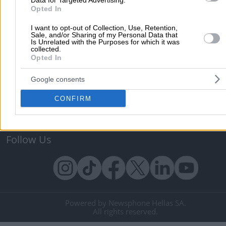
Data for Targeted Advertising.
Κατασκευή Website
Κατασκευή eshop
Opted In
Μηχανές Αναζήτησης
Βελτιστοποίηση SEO
I want to opt-out of Collection, Use, Retention,
Sale, and/or Sharing of my Personal Data that
Διαφήμιση στα social media
Δωρεάν καταχώριση
Is Unrelated with the Purposes for which it was
collected.
Opted In
Σχετικά με το vrisko.gr
Vrisko.gr (About Us)
Όροι και Προϋποθέσεις
Google consents
Πολιτική Προστασίας Προσωπικών Δεδομένων
Vrisko Bl
CONFIRM
Ραντεβού με Γιατρό
Επικοινωνία
Βοήθεια
Follow Us
Powered by Newsphone Hellas SA.
All rights reserved.