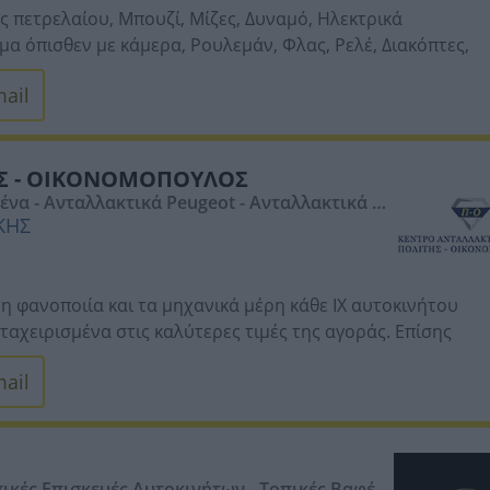
ς πετρελαίου, Μπουζί, Μίζες, Δυναμό, Ηλεκτρικά
α όπισθεν με κάμερα, Ρουλεμάν, Φλας, Ρελέ, Διακόπτες,
ail
ΤΗΣ - ΟΙΚΟΝΟΜΟΠΟΥΛΟΣ
ένα - Ανταλλακτικά Peugeot - Ανταλλακτικά Re
ΙΚΗΣ
- Ανταλλακτικά Mercedes - Ανταλλακτικά Hyundai
η φανοποιία και τα μηχανικά μέρη κάθε IX αυτοκινήτου
ταχειρισμένα στις καλύτερες τιμές της αγοράς. Επίσης
οκίνητα από τις πιο γνωστές εταιρείες στο είδος όπως
ail
φέρουμε μερικά από τα προϊόντα που εμπορευόμαστε είτε
ροφυλακτήρες εμπρός και πίσω -
Μετώπη -
Ποδιά -
Καπώ -
ικές Επισκευές Αυτοκινήτων - Τοπικές Βαφές