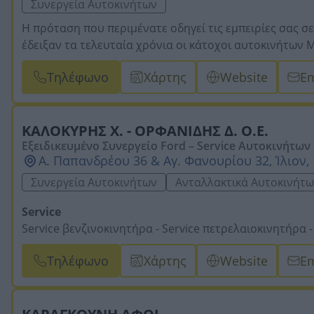
Συνεργεία Αυτοκινήτων
Η πρόταση που περιμένατε οδηγεί τις εμπειρίες σας σ
έδειξαν τα τελευταία χρόνια οι κάτοχοι αυτοκινήτων M
μας έκανε να αποφασίσουμε τη δημιουργία εγκαταστάσ
Τηλέφωνο
Χάρτης
Website
Em
Ελέγχου από το 2012 και έπειτα, το οποίο θα λειτουργ
συνηθισμένη, έχοντας πάντα ως επίκεντρο τις υψηλής
επισκεφτείτε την ιστοσελίδα μας www.mercedes-diaman
ΚΑΛΟΚΥΡΗΣ Χ. - ΟΡΦΑΝΙΔΗΣ Δ. Ο.Ε.
Εξειδικευμένο Συνεργείο Ford – Service Αυτοκινήτων
Α. Παπανδρέου 36 & Αγ. Φανουρίου 32, Ίλιον,
Συνεργεία Αυτοκινήτων
Ανταλλακτικά Αυτοκινήτ
Service
Service βενζινοκινητήρα -
Service πετρελαιοκινητήρα -
Διαγνωστικός έλεγχος 60 μηχανικών σημείων σε κάθε se
Τηλέφωνο
Χάρτης
Website
Em
-
Μηχανικές Εργασίες
Ολική επισκευή κινητήρα (πετρελαιοκινητήρα – βενζιν
ιμάντων και τρόμπα νερού -
Αλλαγή – Επισκευή αντλί
-
ΕΠΙΣΗΣ ΠΡΑΓΜΑΤΟΠΟΙΕΙΤΑΙ ΚΑΘΕ ΜΗΧΑΝΙΚΗ ΕΡΓΑΣΙΑ