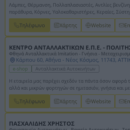
Λάμπες, Θέρμανση, Πολλαπλασιαστές, Αντλίες βενζίνη
παράθυρα, Κόρνες, Υαλοκαθαριστήρες, Κεραίες, Σύστημ
Φανάρια, Γρανάζια. - -
Η εταιρεία διαθέτει Β2Β.
Τηλέφωνο
Χάρτης
Website
Em
ΚΕΝΤΡΟ ΑΝΤΑΛΛΑΚΤΙΚΩΝ Ε.Π.Ε. - ΠΟΛΙ
Φθηνά Ανταλλακτικά Imitation - Γνήσια - Μεταχειρισμ
Κάρπου 60, Αθήνα - Νέος Κόσμος, 11743, ΑΤΤ
nault - Ανταλλακτικά Fiat - Ανταλλακτικά Toyota 
e-shop
Ανταλλακτικά Αυτοκινήτων
Η εταιρεία μας παρέχει σχεδόν τα πάντα όσον αφορά τ
αλλά και μικρών φορτηγών σε ημιτασιόν, γνήσια και με
υπάρχει μια μεγάλη γκάμα σε αμορτισέρ για όλα τα αυτ
Τηλέφωνο
Χάρτης
Website
Em
Bilstein, Sachs, Kayaba, Monroe. Ενδεικτικά σας ανα
γνήσια είτε μεταχειρισμένα
Φανάρι - φανάρια -
Καθρέπτης- καθρέπτες -
Πόρτες -
Π
Φτερό -
ΠΑΣΧΑΛΙΔΗΣ ΧΡΗΣΤΟΣ
Τραβέρσα -
Χερούλια
Φανοποιείο Αυτοκινήτων - Βαφείο Αυτοκινήτων - Τοπ