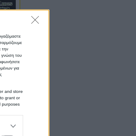
-
εργαζόμαστε
οσαρμόζουμε
ε την
ς γνώση του
υμφωνήσετε
ομένων για
ς
er and store
to grant or
ed purposes