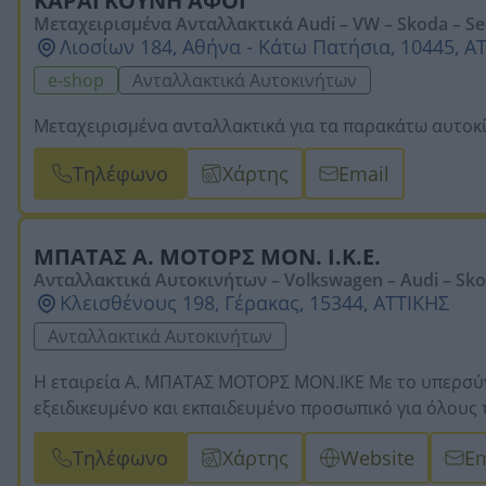
ΚΑΡΑΓΚΟΥΝΗ ΑΦΟΙ
-
Μεταχειρισμένα Ανταλλακτικά Audi – VW – Skoda – Seat
Σύστημα Μετάδοσης Κίνησης
Λιοσίων 184, Αθήνα - Κάτω Πατήσια, 10445, Α
Αλλαγή σετ συμπλέκτη -
Επισκευή κιβωτίου ταχυτήτων 
ημιαξόνια – Σταυροί – Μπιλιοφόροι
e-shop
Ανταλλακτικά Αυτοκινήτων
-
Σύστημα Διεύθυνσης - Κατεύθυνσης
Μεταχειρισμένα ανταλλακτικά για τα παρακάτω αυτοκίνητ
Αλλαγή αμορτισέρ -
Αλλαγή και επισκευή κρεμαγιέρας 
τιμονιού -
Αλλαγή Ακρόμπαρα – Σινεμπλόκ – Ημίμπαρα
Τηλέφωνο
Χάρτης
Email
-
Ηλεκτρολογικές Εργασίες
- Στο χώρο μας πραγματοπο
επιπλέον πληροφορίες μπορείτε να μας καλέσετε
ΜΠΑΤΑΣ Α. ΜΟΤΟΡΣ ΜΟΝ. Ι.Κ.Ε.
Ανταλλακτικά Αυτοκινήτων – Volkswagen – Audi – Sko
Κλεισθένους 198, Γέρακας, 15344, ΑΤΤΙΚΗΣ
- Ηλεκτρολογείο - DIESEL Service - Βελτιώσεις
Ανταλλακτικά Αυτοκινήτων
Η εταιρεία Α. ΜΠΑΤΑΣ ΜΟΤΟΡΣ ΜΟΝ.ΙΚΕ Με το υπερσύγ
εξειδικευμένο και εκπαιδευμένο προσωπικό για όλου
Λιπαντικά -
Συμπλέκτες -
Τακάκια -
Δισκόπλακες -
Είδη s
Τηλέφωνο
Χάρτης
Website
Em
Φούσκες -
Γρύλλοι παραθύρων -
Αμορτισέρ -
Σετ εκκεν