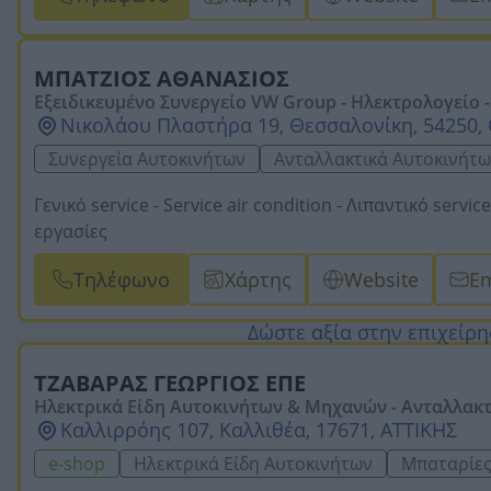
αποστολή πανελλαδικά.
ΜΠΑΤΖΙΟΣ ΑΘΑΝΑΣΙΟΣ
Εξειδικευμένο Συνεργείο VW Group - Ηλεκτρολογείο - Ανταλλακτικά Αυτοκινήτων – Volkswagen – A
Νικολάου Πλαστήρα 19, Θεσσαλονίκη, 54250
udi – Skoda - Seat – DIESEL Service- Βελτιώσεις
Συνεργεία Αυτοκινήτων
Ανταλλακτικά Αυτοκινήτ
Γενικό service -
Service air condition -
Λιπαντικό service
εργασίες
Τηλέφωνο
Χάρτης
Website
Em
Δώστε αξία στην επιχείρ
ΤΖΑΒΑΡΑΣ ΓΕΩΡΓΙΟΣ ΕΠΕ
Ηλεκτρικά Είδη Αυτοκινήτων & Μηχανών - Ανταλλακτι
Καλλιρρόης 107, Καλλιθέα, 17671, ΑΤΤΙΚΗΣ
e-shop
Ηλεκτρικά Είδη Αυτοκινήτων
Μπαταρίε