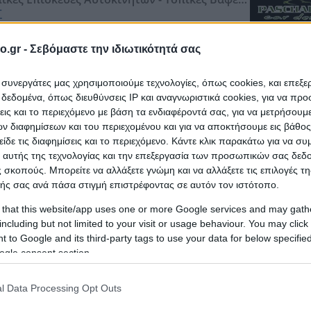
ν - Καλίμπρα - Ανακατασκευές Αυτοκινήτων
Σ
o.gr -
Σεβόμαστε την ιδιωτικότητά σας
βαφές -
Ανακατασκευές αυτοκινήτων -
Αντικατάσταση
ρακόνημα -
Ολικές και τοπικές βαφές -
Καλίμπρα ακριβείας 
ι συνεργάτες μας χρησιμοποιούμε τεχνολογίες, όπως cookies, και επεξ
εδομένα, όπως διευθύνσεις IP και αναγνωριστικά cookies, για να πρ
ail
σεις και το περιεχόμενο με βάση τα ενδιαφέροντά σας, για να μετρήσουμ
 διαφημίσεων και του περιεχομένου και για να αποκτήσουμε εις βάθο
είδε τις διαφημίσεις και το περιεχόμενο. Κάντε κλικ παρακάτω για να σ
 αυτής της τεχνολογίας και την επεξεργασία των προσωπικών σας δεδ
 σκοπούς. Μπορείτε να αλλάξετε γνώμη και να αλλάξετε τις επιλογές τη
ες Βενζίνης Φρένου Νερού - Ψυγεία
ής σας ανά πάσα στιγμή επιστρέφοντας σε αυτόν τον ιστότοπο.
, 19015, ΑΤΤΙΚΗΣ
 that this website/app uses one or more Google services and may gath
including but not limited to your visit or usage behaviour. You may click 
 to Google and its third-party tags to use your data for below specifi
 καυσίμου, καμπίνας -
Μπουζί -
Ιμάντες -
Τεντωτήρες -
ogle consent section.
-
Λιπαντικά -
Ψυγεία -
Σετ συμπλέκτη -
Μίζες - Ημιαξόνια
l Data Processing Opt Outs