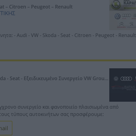
 – Citroen – Peugeot – Renault
ΤΤΙΚΗΣ
-
Αλλαγή βαλβολινών -
Επισκευή διαφορικού -
Αλλαγή
α: - Audi - VW - Skoda - Seat - Citroen - Peugeot - Renault
-
Αλλαγή ψαλιδιών – Ζαμφόρ -
Επισκευή υδραυλικού
ιείται κάθε είδος ηλεκτρολογικής εργασίας. - Για
da - Seat - Εξειδικευμένο Συνεργείο VW Group
χρονο συνεργείο και φανοποιείο πλαισιωμένα από
ς τους τύπους αυτοκινήτων σας προσφέρουμε:
ervice (φίλτρα, μπουζί) -
Αντλίες νερού -
Μπιλιοφόροι -
ail
τροφόρου -
Ψαλίδια -
Μπαλάκια -
Προσαρμοστήρες -