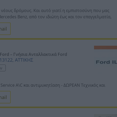
ε νέους δρόμους. Και αυτό γιατί η εμπιστοσύνη που μας
ercedes Benz, από τον ιδιώτη έως και τον επαγγελματία,
εων συνεργείου Quip Service και Κέντρου Τεχνικού
ail
εί με μια φιλοσοφία τελείως διαφορετική από τη
 ποιότητας υπηρεσίες. Για περισσότερες πληροφορίες
tis.gr ή επικοινωνήστε μαζί μας.
 Ford – Γνήσια Ανταλλακτικά Ford
 13122, ΑΤΤΙΚΗΣ
ων
Service A\C και αντιμυκητίαση -
ΔΩΡΕΑΝ Τεχνικός και
rvice -
ΔΩΡΕΑΝ Τεχνικός Έλεγχος & Προετοιμασία ΚΤΕΟ
ail
οκινητήρα) -
Αλλαγή ιμάντα χρονισμού – Εξωτερικών
ας καυσίμου – Καθαρισμός συστήματος ψεκασμού καυσίμου