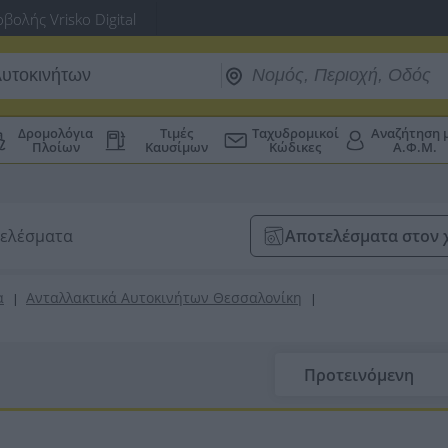
βολής Vrisko Digital
Δρομολόγια
Τιμές
Ταχυδρομικοί
Αναζήτηση 
Πλοίων
Καυσίμων
Κώδικες
Α.Φ.Μ.
τελέσματα
Αποτελέσματα στον 
α
Ανταλλακτικά Αυτοκινήτων Θεσσαλονίκη
|
|
Προτεινόμενη