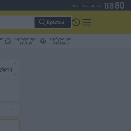
Με τη δύναμη του
Βρίσκω
με
Πρόγραμμα
Πρόγραμμα
Σινεμά
Θεάτρου
χάρτη