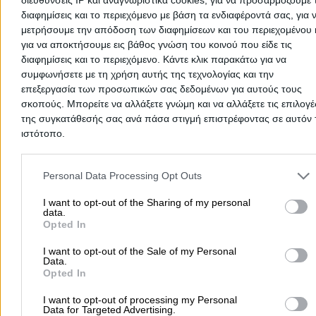
διαφημίσεις και το περιεχόμενο με βάση τα ενδιαφέροντά σας, για 
μετρήσουμε την απόδοση των διαφημίσεων και του περιεχομένου 
Ανταλλακτικά Αυτοκινήτων Καρδίτσας
για να αποκτήσουμε εις βάθος γνώση του κοινού που είδε τις
διαφημίσεις και το περιεχόμενο. Κάντε κλικ παρακάτω για να
Ανταλλακτικά Αυτοκινήτων
συμφωνήσετε με τη χρήση αυτής της τεχνολογίας και την
επεξεργασία των προσωπικών σας δεδομένων για αυτούς τους
σκοπούς. Μπορείτε να αλλάξετε γνώμη και να αλλάξετε τις επιλογέ
Αρχική
>
Νομός ΚΑΡΔΙΤΣΑΣ
>
Σοφάδες
>
Συνεργεία - Ανταλλακτικ
της συγκατάθεσής σας ανά πάσα στιγμή επιστρέφοντας σε αυτόν 
Αυτοκινήτων
>
Ανταλλακτικά Αυτοκινήτων
ιστότοπο.
Please note that this website/app uses one or more Google servic
Δημοφιλείς Αναζητήσεις
and may gather and store information including but not limited to
Personal Data Processing Opt Outs
your visit or usage behaviour. You may click to grant or deny cons
Μετακομίσεις & Μεταφορές
Κλειδιά & Κλειδαριές
Γιατρ
to Google and its third-party tags to use your data for below speci
I want to opt-out of the Sharing of my personal
data.
Ψυχολόγοι
Παιδικοί Σταθμοί
Οδοντίατροι
purposes in below Google consent section.
Opted In
Συνεργεία Αυτοκινήτων
I want to opt-out of the Sale of my Personal
Υδραυλικοί - Υδραυλικές Εγκαταστάσεις
Data.
Opted In
περισσότερα >>
I want to opt-out of processing my Personal
Τοπική Αναζήτηση
Data for Targeted Advertising.