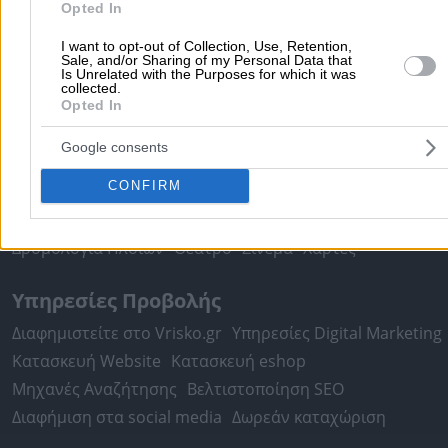
Opted In
Αθήνα
Θεσσαλονίκη
Πάτρα
Λάρισα
Ηράκλειο
Ιωάννιν
I want to opt-out of Collection, Use, Retention,
Περιστέρι
Καβάλα
Τρίπολη
Καλλιθέα
Σέρρες
Ρόδος
Sale, and/or Sharing of my Personal Data that
Is Unrelated with the Purposes for which it was
Πειραιάς
Κέρκυρα
Χανιά
Καλαμάτα
collected.
Opted In
περισσότερα >>
Google consents
Χρήσιμα Σήμερα
CONFIRM
Εφημερίες Φαρμακείων
Εφημερίες Νοσοκομείων
Τιμές Καυσίμων
Ταχυδρομικοί Κώδικες
Στοιχεία Α.Φ.Μ.
Δρομολόγια Πλοίων
Θέατρο
Σινεμά
Χάρτες
Υπηρεσίες Προβολής
Διαφημιστείτε στο Vrisko.gr
Υπηρεσίες Digital Marketing
Κατασκευή Website
Κατασκευή eshop
Μηχανές Αναζήτησης
Βελτιστοποίηση SEO
Διαφήμιση στα social media
Δωρεάν καταχώριση