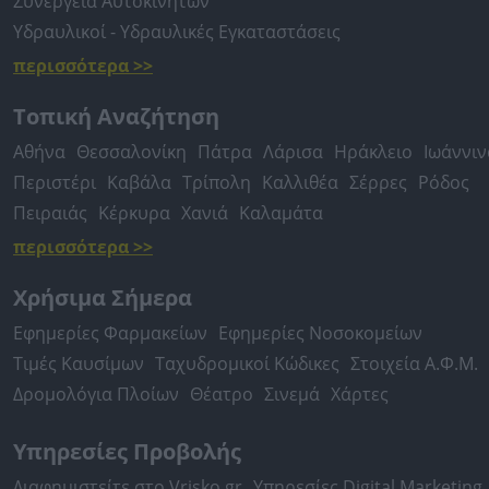
Συνεργεία Αυτοκινήτων
Υδραυλικοί - Υδραυλικές Εγκαταστάσεις
περισσότερα >>
Τοπική Αναζήτηση
Αθήνα
Θεσσαλονίκη
Πάτρα
Λάρισα
Ηράκλειο
Ιωάννιν
Περιστέρι
Καβάλα
Τρίπολη
Καλλιθέα
Σέρρες
Ρόδος
Πειραιάς
Κέρκυρα
Χανιά
Καλαμάτα
περισσότερα >>
Χρήσιμα Σήμερα
Εφημερίες Φαρμακείων
Εφημερίες Νοσοκομείων
Τιμές Καυσίμων
Ταχυδρομικοί Κώδικες
Στοιχεία Α.Φ.Μ.
Δρομολόγια Πλοίων
Θέατρο
Σινεμά
Χάρτες
Υπηρεσίες Προβολής
Διαφημιστείτε στο Vrisko.gr
Υπηρεσίες Digital Marketing