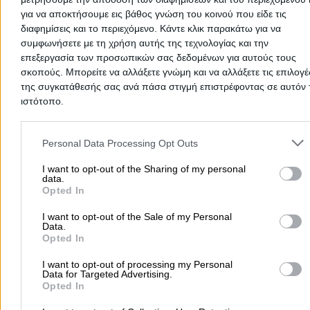
Ντομάτα
για να αποκτήσουμε εις βάθος γνώση του κοινού που είδε τις
διαφημίσεις και το περιεχόμενο. Κάντε κλικ παρακάτω για να
Ανθοκομικά - Δενδροκομικά
συμφωνήσετε με τη χρήση αυτής της τεχνολογίας και την
επεξεργασία των προσωπικών σας δεδομένων για αυτούς τους
σκοπούς. Μπορείτε να αλλάξετε γνώμη και να αλλάξετε τις επιλογέ
2ο χλμ. Βαμβακού - Φαρσάλων, Φάρσαλα
της συγκατάθεσής σας ανά πάσα στιγμή επιστρέφοντας σε αυτόν 
ιστότοπο.
6945803771
Website
Please note that this website/app uses one or more Google servic
and may gather and store information including but not limited to
Personal Data Processing Opt Outs
your visit or usage behaviour. You may click to grant or deny cons
to Google and its third-party tags to use your data for below speci
I want to opt-out of the Sharing of my personal
data.
purposes in below Google consent section.
Opted In
ΓΕΩΠΟΝΙΚΑ ΚΟΥΣΟΥΛΑΣ ΜΟΝ ΙΚΕ
I want to opt-out of the Sale of my Personal
Data.
Άνθη – Φυτά – Καλλωπιστικά – Λουλούδια – Εργαλεία Κ
Opted In
- Πα ...
I want to opt-out of processing my Personal
Ανθοκομικά - Δενδροκομικά
Data for Targeted Advertising.
Opted In