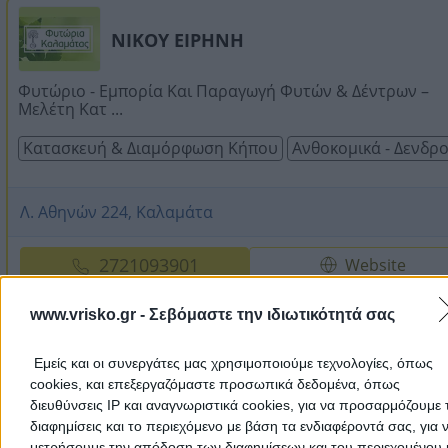
ΝΙΚΟΥ ΕΙΡΗΝΗ
Φυτώριο - Εμπορία Και Παραγωγή Φυτών & Δέντρων –
Μελέτη Κατ ...
Κατασκευή & Διαμόρφωση Κήπου
Ανθοκομικά - Δενδρ
Λ. Αθηνών 224, Καλαμάτα
2721093901
Website
www.vrisko.gr -
Σεβόμαστε την ιδιωτικότητά σας
Εμείς και οι συνεργάτες μας χρησιμοποιούμε τεχνολογίες, όπως
ΜΑΚΡΗΣ
cookies, και επεξεργαζόμαστε προσωπικά δεδομένα, όπως
διευθύνσεις IP και αναγνωριστικά cookies, για να προσαρμόζουμε τ
διαφημίσεις και το περιεχόμενο με βάση τα ενδιαφέροντά σας, για 
Θερμοκήπια – Φυτώρια – Σποριόφυτα – Βιομηχανική
μετρήσουμε την απόδοση των διαφημίσεων και του περιεχομένου 