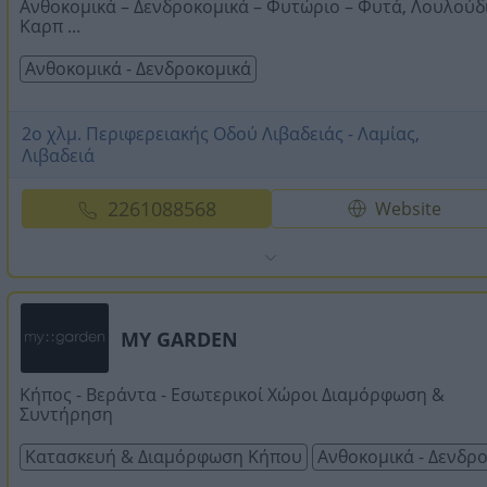
Ανθοκομικά – Δενδροκομικά – Φυτώριο – Φυτά, Λουλούδ
Καρπ ...
Ανθοκομικά - Δενδροκομικά
2ο χλμ. Περιφερειακής Οδού Λιβαδειάς - Λαμίας,
Λιβαδειά
2261088568
Website
MY GARDEN
Κήπος - Βεράντα - Εσωτερικοί Χώροι Διαμόρφωση &
Συντήρηση
Κατασκευή & Διαμόρφωση Κήπου
Ανθοκομικά - Δενδρ