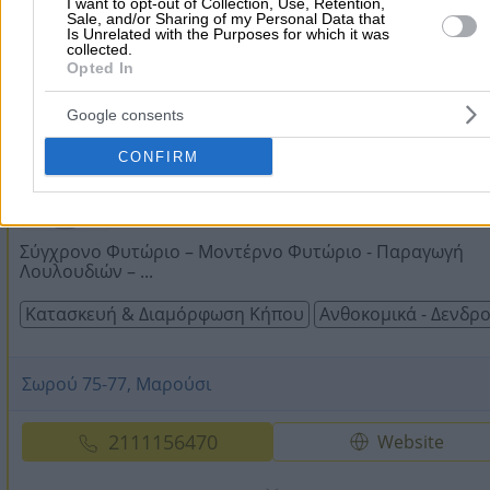
27ο χλμ. Ε.Ο. Αθηνών - Λαμίας, Αφίδνες
I want to opt-out of Collection, Use, Retention,
Sale, and/or Sharing of my Personal Data that
Is Unrelated with the Purposes for which it was
collected.
2295302447
Website
Opted In
Google consents
CONFIRM
ΦΥΤΩΡΙΟ GREEN POINT
5.0
(1 αξιολόγηση)
Σύγχρονο Φυτώριο – Μοντέρνο Φυτώριο - Παραγωγή
Λουλουδιών – ...
Κατασκευή & Διαμόρφωση Κήπου
Ανθοκομικά - Δενδρ
Σωρού 75-77, Μαρούσι
2111156470
Website