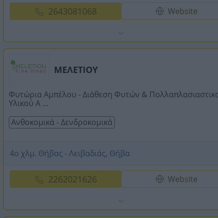
2643081068
Website
ΜΕΛΕΤΙΟΥ
Φυτώρια Αμπέλου - Διάθεση Φυτών & Πολλαπλασιαστικ
Υλικού Α ...
Ανθοκομικά - Δενδροκομικά
4ο χλμ. Θήβας - Λειβαδιάς, Θήβα
2262021626
Website