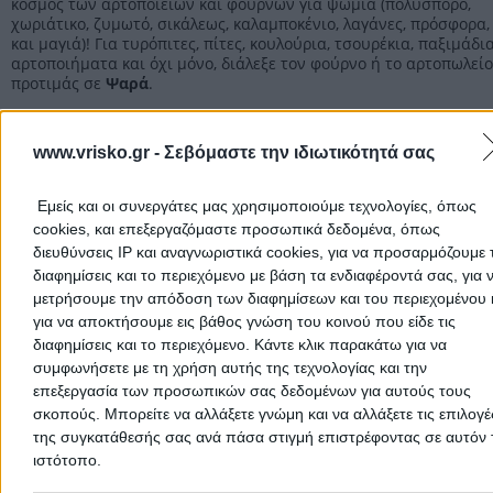
κόσμος των αρτοποιείων και φούρνων για ψωμιά (πολύσπορο,
χωριάτικο, ζυμωτό, σικάλεως, καλαμποκένιο, λαγάνες, πρόσφορα,
και μαγιά)! Για τυρόπιτες, πίτες, κουλούρια, τσουρέκια, παξιμάδια
αρτοποιήματα και όχι μόνο, διάλεξε τον φούρνο ή το αρτοπωλεί
προτιμάς σε
Ψαρά
.
Αρτοποιεία Φούρνοι Χίου
www.vrisko.gr -
Σεβόμαστε την ιδιωτικότητά σας
Αρτοποιεία Φούρνοι
Εμείς και οι συνεργάτες μας χρησιμοποιούμε τεχνολογίες, όπως
cookies, και επεξεργαζόμαστε προσωπικά δεδομένα, όπως
διευθύνσεις IP και αναγνωριστικά cookies, για να προσαρμόζουμε τ
Αρχική
>
Νομός ΧΙΟΥ
>
Ψαρά
>
Τρόφιμα
>
Αρτοποιεία - Φούρνοι
διαφημίσεις και το περιεχόμενο με βάση τα ενδιαφέροντά σας, για 
μετρήσουμε την απόδοση των διαφημίσεων και του περιεχομένου 
για να αποκτήσουμε εις βάθος γνώση του κοινού που είδε τις
Δημοφιλείς Αναζητήσεις
διαφημίσεις και το περιεχόμενο. Κάντε κλικ παρακάτω για να
Μετακομίσεις & Μεταφορές
Κλειδιά & Κλειδαριές
Γιατρ
συμφωνήσετε με τη χρήση αυτής της τεχνολογίας και την
επεξεργασία των προσωπικών σας δεδομένων για αυτούς τους
Ψυχολόγοι
Παιδικοί Σταθμοί
Οδοντίατροι
σκοπούς. Μπορείτε να αλλάξετε γνώμη και να αλλάξετε τις επιλογέ
Συνεργεία Αυτοκινήτων
της συγκατάθεσής σας ανά πάσα στιγμή επιστρέφοντας σε αυτόν 
Υδραυλικοί - Υδραυλικές Εγκαταστάσεις
ιστότοπο.