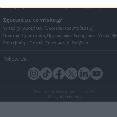
Διαφήμιση στα social media
Δωρεάν καταχώριση
Σχετικά με το vrisko.gr
Vrisko.gr (About Us)
Όροι και Προϋποθέσεις
Πολιτική Προστασίας Προσωπικών Δεδομένων
Vrisko Bl
Ραντεβού με Γιατρό
Επικοινωνία
Βοήθεια
Follow Us
Powered by Newsphone Hellas SA.
All rights reserved.