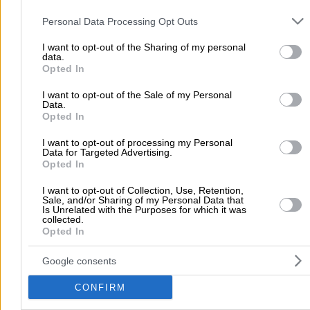
περισσότερα >>
Please note that this website/app uses one or more Google servic
and may gather and store information including but not limited to
Personal Data Processing Opt Outs
Τοπική Αναζήτηση
your visit or usage behaviour. You may click to grant or deny cons
to Google and its third-party tags to use your data for below speci
I want to opt-out of the Sharing of my personal
Αθήνα
Θεσσαλονίκη
Πάτρα
Λάρισα
Ηράκλειο
Ιωάννιν
data.
purposes in below Google consent section.
Opted In
Περιστέρι
Καβάλα
Τρίπολη
Καλλιθέα
Σέρρες
Ρόδος
Πειραιάς
Κέρκυρα
Χανιά
Καλαμάτα
I want to opt-out of the Sale of my Personal
Data.
περισσότερα >>
Opted In
I want to opt-out of processing my Personal
Χρήσιμα Σήμερα
Data for Targeted Advertising.
Opted In
Εφημερίες Φαρμακείων
Εφημερίες Νοσοκομείων
Τιμές Καυσίμων
Ταχυδρομικοί Κώδικες
Στοιχεία Α.Φ.Μ.
I want to opt-out of Collection, Use, Retention,
Sale, and/or Sharing of my Personal Data that
Δρομολόγια Πλοίων
Θέατρο
Σινεμά
Χάρτες
Is Unrelated with the Purposes for which it was
collected.
Opted In
Υπηρεσίες Προβολής
Google consents
Διαφημιστείτε στο Vrisko.gr
Υπηρεσίες Digital Marketing
Κατασκευή Website
Κατασκευή eshop
CONFIRM
Μηχανές Αναζήτησης
Βελτιστοποίηση SEO