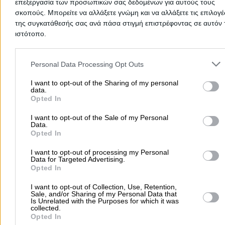
επεξεργασία των προσωπικών σας δεδομένων για αυτούς τους
Δημοφιλείς Αναζητήσεις
σκοπούς. Μπορείτε να αλλάξετε γνώμη και να αλλάξετε τις επιλογέ
της συγκατάθεσής σας ανά πάσα στιγμή επιστρέφοντας σε αυτόν 
Μετακομίσεις & Μεταφορές
Κλειδιά & Κλειδαριές
Γιατρ
ιστότοπο.
Ψυχολόγοι
Παιδικοί Σταθμοί
Οδοντίατροι
Please note that this website/app uses one or more Google servic
Συνεργεία Αυτοκινήτων
and may gather and store information including but not limited to
Personal Data Processing Opt Outs
Υδραυλικοί - Υδραυλικές Εγκαταστάσεις
your visit or usage behaviour. You may click to grant or deny cons
to Google and its third-party tags to use your data for below speci
I want to opt-out of the Sharing of my personal
περισσότερα >>
data.
purposes in below Google consent section.
Opted In
Τοπική Αναζήτηση
I want to opt-out of the Sale of my Personal
Data.
Αθήνα
Θεσσαλονίκη
Πάτρα
Λάρισα
Ηράκλειο
Ιωάννιν
Opted In
Περιστέρι
Καβάλα
Τρίπολη
Καλλιθέα
Σέρρες
Ρόδος
I want to opt-out of processing my Personal
Πειραιάς
Κέρκυρα
Χανιά
Καλαμάτα
Data for Targeted Advertising.
Opted In
περισσότερα >>
I want to opt-out of Collection, Use, Retention,
Χρήσιμα Σήμερα
Sale, and/or Sharing of my Personal Data that
Is Unrelated with the Purposes for which it was
collected.
Εφημερίες Φαρμακείων
Εφημερίες Νοσοκομείων
Opted In