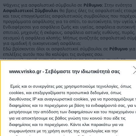
Τηλέφωνο:
2831026485
Ψάχνεις για ασφαλιστικό σύμβουλο σε
Ρέθυμνο
; Στην ενότητα
Ασφαλιστικοί Σύμβουλοι
θα βρεις όλες τις ασφαλιστικές εταιρ
Στοιχεία αναζήτησης:
Ασφαλιστικοί Σύμβουλοι , Ρέθυ
και τους επαγγελματίες ασφαλιστικούς συμβούλους που παρέχο
προγράμματα ασφάλισης για το σπίτι, το αυτοκίνητο, την υγεία, 
Ενδιαφέρεσαι για ασφάλεια ζωής και υγείας, ασφάλεια αυτοκινή
σπιτιού, μηχανής ή σκάφους, ασφάλεια αστικής ευθύνης, πυρός,
σεισμού ή ασφάλεια κλοπής; Μήπως αναζητάς ασφαλιστικό σύμ
για ομαδική ή οικογενειακή ασφάλεια;
Εδώ βρίσκονται όλοι οι ασφαλιστικοί σύμβουλοι σε
Ρέθυμνο
για
επιλέξεις αυτόν που θα καλύψει τις ανάγκες σου.
Η επαγγελματική εμπειρία, η κατάρτιση του προσωπικού, τα
παρεχόμενα προγράμματα ασφάλισης και η γρήγορη εξυπηρέτησ
είναι κάποια από τα βασικά κριτήρια για την επιλογή του κατάλ
www.vrisko.gr -
Σεβόμαστε την ιδιωτικότητά σας
για σένα.
Εμείς και οι συνεργάτες μας χρησιμοποιούμε τεχνολογίες, όπως
Ασφαλιστικοί Σύμβουλοι Ρεθύμνου
cookies, και επεξεργαζόμαστε προσωπικά δεδομένα, όπως
διευθύνσεις IP και αναγνωριστικά cookies, για να προσαρμόζουμε τ
Ασφαλιστικοί Σύμβουλοι
διαφημίσεις και το περιεχόμενο με βάση τα ενδιαφέροντά σας, για 
μετρήσουμε την απόδοση των διαφημίσεων και του περιεχομένου 
για να αποκτήσουμε εις βάθος γνώση του κοινού που είδε τις
διαφημίσεις και το περιεχόμενο. Κάντε κλικ παρακάτω για να
Αρχική
>
Νομός ΡΕΘΥΜΝΟΥ
>
Ρέθυμνο
>
Ασφαλιστικοί Σύμβουλο
συμφωνήσετε με τη χρήση αυτής της τεχνολογίας και την