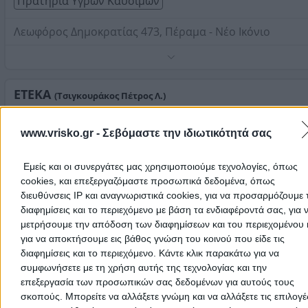
Πρατήρια Υγρών Καυσίμων
Λεωφόρος Δημοκρατίας 473, Πέραμα - Νέο Ικόνιο
Τηλέφωνο:
2104005692
Στοιχεία αναζήτησης:
Βενζινάδικα ΕΤΕΚΑ
ΕΤΕΚΑ
(Τσιγκουράκος Πέτρος Λ.)
Διανομή Πετρελαίου Θέρμανσης
www.vrisko.gr -
Σεβόμαστε την ιδιωτικότητά σας
Πρατήρια Υγρών Καυσίμων
Εμείς και οι συνεργάτες μας χρησιμοποιούμε τεχνολογίες, όπως
Λίμνη, Γύθειο
cookies, και επεξεργαζόμαστε προσωπικά δεδομένα, όπως
διευθύνσεις IP και αναγνωριστικά cookies, για να προσαρμόζουμε τ
Πρατήριο υγρών καυσίμων και υγραερίου, διανομή
πετρελαίου θέρμανσης, ηλεκτρολογείο ( servise air
διαφημίσεις και το περιεχόμενο με βάση τα ενδιαφέροντά σας, για 
condition, αλλαγή λαδιών, μίζα, δυναμό, μπαταριά κ.α ),
μετρήσουμε την απόδοση των διαφημίσεων και του περιεχομένου 
ETEKA
- ΑΦΟΙ ΒΑΘΗ ΟΕ
πλυντήριο αυτοκίνητων, αναψυκτήριο, καφέ.
για να αποκτήσουμε εις βάθος γνώση του κοινού που είδε τις
Τηλέφωνο:
2733091188
Διανομή Πετρελαίου Θέρμανσης
διαφημίσεις και το περιεχόμενο. Κάντε κλικ παρακάτω για να
Στοιχεία αναζήτησης:
Βενζινάδικα ΕΤΕΚΑ
συμφωνήσετε με τη χρήση αυτής της τεχνολογίας και την
Πρατήρια Υγρών Καυσίμων
επεξεργασία των προσωπικών σας δεδομένων για αυτούς τους
σκοπούς. Μπορείτε να αλλάξετε γνώμη και να αλλάξετε τις επιλογέ