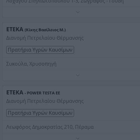
Λοχαγού Σπηλιωτοπούλου 1-3, Ζωγράφος - Γουδή
Τηλέφωνο:
2107777623
Στοιχεία αναζήτησης:
Βενζινάδικα ΕΤΕΚΑ
ΕΤΕΚΑ
(Κίκης Βασίλειος Μ.)
Διανομή Πετρελαίου Θέρμανσης
Πρατήρια Υγρών Καυσίμων
Συκούλα, Χρυσοπηγή
Τηλέφωνο:
2681088310
Στοιχεία αναζήτησης:
Βενζινάδικα ΕΤΕΚΑ
ΕΤΕΚΑ
- POWER TESTA ΕΕ
Διανομή Πετρελαίου Θέρμανσης
Πρατήρια Υγρών Καυσίμων
Λεωφόρος Δημοκρατίας 210, Πέραμα
Τηλέφωνο:
2114067411