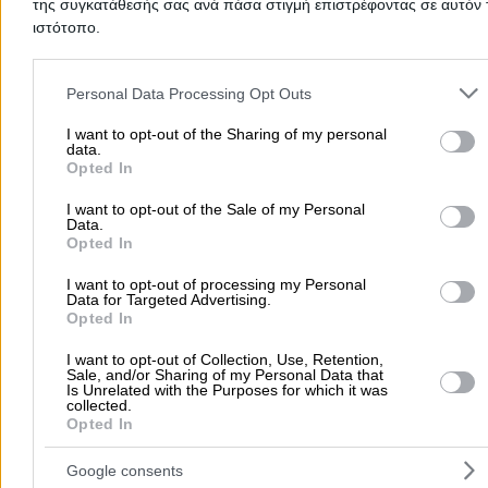
Φάρος, Φάρος
της συγκατάθεσής σας ανά πάσα στιγμή επιστρέφοντας σε αυτόν 
ιστότοπο.
Τηλέφωνο:
2221032730
Please note that this website/app uses one or more Google servic
Στοιχεία αναζήτησης:
Βενζινάδικα ΕΤΕΚΑ
and may gather and store information including but not limited to
Personal Data Processing Opt Outs
ΕΤΕΚΑ
- ΟΚΕΑ ΕΕ
your visit or usage behaviour. You may click to grant or deny cons
Διανομή Πετρελαίου Θέρμανσης
to Google and its third-party tags to use your data for below speci
I want to opt-out of the Sharing of my personal
data.
purposes in below Google consent section.
Opted In
Πρατήρια Υγρών Καυσίμων
I want to opt-out of the Sale of my Personal
Κομνηνών 12-18, Ηράκλειο
Data.
Opted In
Τηλέφωνο:
2811813098
I want to opt-out of processing my Personal
Στοιχεία αναζήτησης:
Βενζινάδικα ΕΤΕΚΑ
Data for Targeted Advertising.
ΕΤΕΚΑ
Opted In
- ΛΥΚΟΥΡΗΣ ΑΘΑΝΑΣΙΟΣ ΚΑΙ ΣΙΑ ΟΕ
I want to opt-out of Collection, Use, Retention,
Πρατήρια Υγρών Καυσίμων
Sale, and/or Sharing of my Personal Data that
Is Unrelated with the Purposes for which it was
collected.
10ο χλμ Εθνικής Οδού Βόλου - Λάρισας, Βόλος
Opted In
Τηλέφωνο:
2421095600
Google consents
Στοιχεία αναζήτησης:
Βενζινάδικα ΕΤΕΚΑ