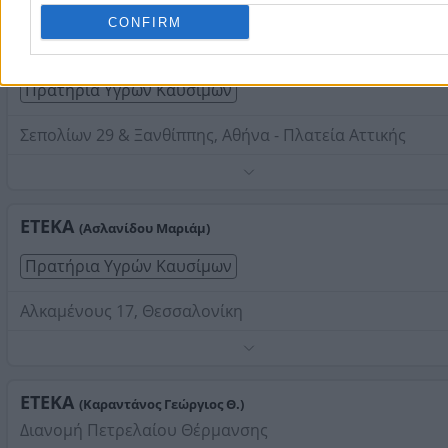
ΕΤΕΚΑ
CONFIRM
- ΣΕΠΟΛΙΩΝ OIL ΕΕ
5.0
(4 αξιολογήσεις)
Πρατήρια Υγρών Καυσίμων
Σεπολίων 29 & Ξανθίππης, Αθήνα - Πλατεία Αττικής
Τηλέφωνο:
2108229457
Στοιχεία αναζήτησης:
Βενζινάδικα ΕΤΕΚΑ
ΕΤΕΚΑ
(Ασλανίδου Μαριάμ)
Πρατήρια Υγρών Καυσίμων
Αλκαμένους 17, Θεσσαλονίκη
Τηλέφωνο:
2310323620
Στοιχεία αναζήτησης:
Βενζινάδικα ΕΤΕΚΑ
ΕΤΕΚΑ
(Καραντάνος Γεώργιος Θ.)
Διανομή Πετρελαίου Θέρμανσης