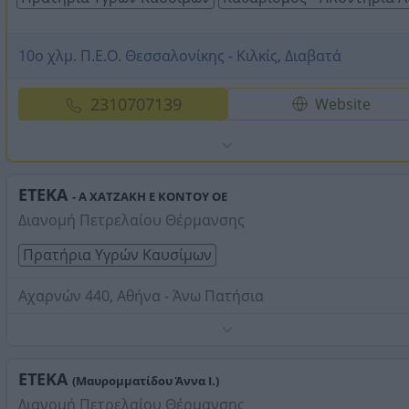
10ο χλμ. Π.Ε.Ο. Θεσσαλονίκης - Κιλκίς, Διαβατά
2310707139
Website
ΕΤΕΚΑ
- Α ΧΑΤΖΑΚΗ Ε ΚΟΝΤΟΥ ΟΕ
Διανομή Πετρελαίου Θέρμανσης
Πρατήρια Υγρών Καυσίμων
Αχαρνών 440, Αθήνα - Άνω Πατήσια
Πλυντήριο αυτοκινήτων, parking.
Τηλέφωνο:
2102511430
ΕΤΕΚΑ
(Μαυρομματίδου Άννα Ι.)
Στοιχεία αναζήτησης:
Βενζινάδικα ΕΤΕΚΑ
Διανομή Πετρελαίου Θέρμανσης