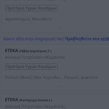
Πρατήρια Υγρών Καυσίμων
Ακροπόταμος, Μουσθένη
Τηλέφωνο:
2592044077
Στοιχεία αναζήτησης:
Βενζινάδικα ΕΤΕΚΑ
Δώστε αξία στην επιχείρησή σας!
Προβληθείτε στο
vris
ΕΤΕΚΑ
(Λίβας Δημήτριος Τ.)
Διανομή Πετρελαίου Θέρμανσης
Πρατήρια Υγρών Καυσίμων
Παλαιά Εθνική Οδός Κορίνθου - Πατρών, Διακοπτό
Τηλέφωνο:
2691041272
Στοιχεία αναζήτησης:
Βενζινάδικα ΕΤΕΚΑ
ΕΤΕΚΑ
(Κατσιμίχα Λουκία Ι.)
Διανομή Πετρελαίου Θέρμανσης