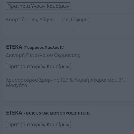
Πρατήρια Υγρών Καυσίμων
Κουρτίδου 45, Αθήνα - Τρεις Γέφυρες
Τηλέφωνο:
2102400090
Στοιχεία αναζήτησης:
Βενζινάδικα ΕΤΕΚΑ
ΕΤΕΚΑ
(Τσαμαδός Παύλος Γ.)
Διανομή Πετρελαίου Θέρμανσης
Πρατήρια Υγρών Καυσίμων
Χρυσοστόμου Σμύρνης 127 & Κοραή Αδαμαντίου 31,
Μοσχάτο
Διανομή πετρελαίου θέρμανσης και κίνησης.
Τηλέφωνο:
2104836735
ETEKA
- QUICK STAR ΜΟΝΟΠΡΟΣΩΠΗ ΕΠΕ
Στοιχεία αναζήτησης:
Βενζινάδικα ΕΤΕΚΑ
Πρατήρια Υγρών Καυσίμων