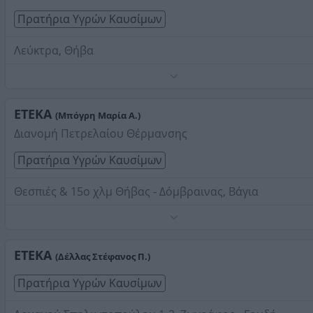
Πρατήρια Υγρών Καυσίμων
Λεύκτρα, Θήβα
Τηλέφωνο:
2262091283
Στοιχεία αναζήτησης:
Βενζινάδικα ΕΤΕΚΑ
ΕΤΕΚΑ
(Μπόγρη Μαρία Α.)
Διανομή Πετρελαίου Θέρμανσης
Πρατήρια Υγρών Καυσίμων
Θεσπιές & 15ο χλμ Θήβας - Δόμβραινας, Βάγια
Τηλέφωνο:
2262065885
Στοιχεία αναζήτησης:
Βενζινάδικα ΕΤΕΚΑ
ΕΤΕΚΑ
(Δέλλας Στέφανος Π.)
Πρατήρια Υγρών Καυσίμων