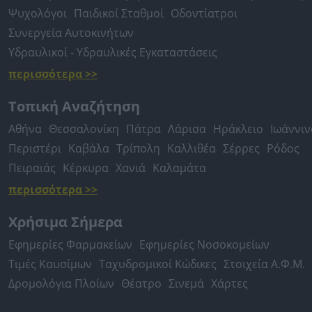
Ψυχολόγοι
Παιδικοί Σταθμοί
Οδοντίατροι
Συνεργεία Αυτοκινήτων
Υδραυλικοί - Υδραυλικές Εγκαταστάσεις
περισσότερα >>
Τοπική Αναζήτηση
Αθήνα
Θεσσαλονίκη
Πάτρα
Λάρισα
Ηράκλειο
Ιωάννιν
Περιστέρι
Καβάλα
Τρίπολη
Καλλιθέα
Σέρρες
Ρόδος
Πειραιάς
Κέρκυρα
Χανιά
Καλαμάτα
περισσότερα >>
Χρήσιμα Σήμερα
Εφημερίες Φαρμακείων
Εφημερίες Νοσοκομείων
Τιμές Καυσίμων
Ταχυδρομικοί Κώδικες
Στοιχεία Α.Φ.Μ.
Δρομολόγια Πλοίων
Θέατρο
Σινεμά
Χάρτες