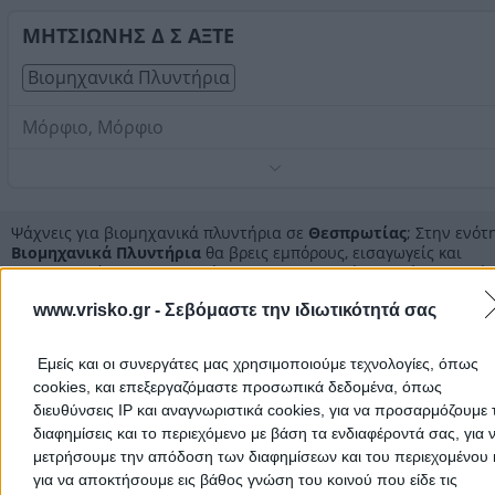
Στοιχεία αναζήτησης:
Βιομηχανικά Πλυντήρια ,
Θεσπρωτίας
ΜΗΤΣΙΩΝΗΣ Δ Σ ΑΞΤΕ
Βιομηχανικά Πλυντήρια
Μόρφιο, Μόρφιο
Τηλέφωνο:
2665094740
Στοιχεία αναζήτησης:
Βιομηχανικά Πλυντήρια ,
Θεσπρωτίας
Ψάχνεις για βιομηχανικά πλυντήρια σε
Θεσπρωτίας
; Στην ενότ
Βιομηχανικά Πλυντήρια
θα βρεις εμπόρους, εισαγωγείς και
επαγγελματίες που εμπορεύονται βιομηχανικά πλυντήρια, καθώς
επιχειρήσεις με επαγγελματικά πλυντήρια.
www.vrisko.gr -
Σεβόμαστε την ιδιωτικότητά σας
Ενδιαφέρεσαι για αγορά βιομηχανικού πλυντηρίου; Μήπως ανα
εταιρεία για καθαρισμό επαγγελματικού ιματισμού, κουβερτών &
παπλωμάτων ή ιματισμού ξενοδοχείων, εστιατορίων και
Εμείς και οι συνεργάτες μας χρησιμοποιούμε τεχνολογίες, όπως
κομμωτηρίων;
cookies, και επεξεργαζόμαστε προσωπικά δεδομένα, όπως
Εδώ θα βρεις όλες τις επιχειρήσεις που ειδικεύονται στα βιομηχ
πλυντήρια σε
διευθύνσεις IP και αναγνωριστικά cookies, για να προσαρμόζουμε τ
Θεσπρωτίας
για να επιλέξεις αυτή που θα καλύψει
ανάγκες σου.
διαφημίσεις και το περιεχόμενο με βάση τα ενδιαφέροντά σας, για 
Η επαγγελματική εμπειρία, το απόθεμα, ο εξοπλισμός και η γρήγ
μετρήσουμε την απόδοση των διαφημίσεων και του περιεχομένου 
εξυπηρέτηση, είναι κάποια από τα βασικά κριτήρια για την επιλ
για να αποκτήσουμε εις βάθος γνώση του κοινού που είδε τις
της κατάλληλης για σένα.