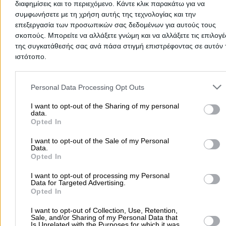
διαφημίσεις και το περιεχόμενο. Κάντε κλικ παρακάτω για να
συμφωνήσετε με τη χρήση αυτής της τεχνολογίας και την
Αρχική
επεξεργασία των προσωπικών σας δεδομένων για αυτούς τους
>
Νομός Θεσπρωτίας
>
Βιομηχανικά Πλυντήρια
σκοπούς. Μπορείτε να αλλάξετε γνώμη και να αλλάξετε τις επιλογέ
της συγκατάθεσής σας ανά πάσα στιγμή επιστρέφοντας σε αυτόν 
Δημοφιλείς Αναζητήσεις
ιστότοπο.
Μετακομίσεις & Μεταφορές
Κλειδιά & Κλειδαριές
Γιατρ
Please note that this website/app uses one or more Google servic
Ψυχολόγοι
Παιδικοί Σταθμοί
Οδοντίατροι
and may gather and store information including but not limited to
Personal Data Processing Opt Outs
your visit or usage behaviour. You may click to grant or deny cons
Συνεργεία Αυτοκινήτων
to Google and its third-party tags to use your data for below speci
I want to opt-out of the Sharing of my personal
Υδραυλικοί - Υδραυλικές Εγκαταστάσεις
data.
purposes in below Google consent section.
Opted In
περισσότερα >>
I want to opt-out of the Sale of my Personal
Data.
Τοπική Αναζήτηση
Opted In
Αθήνα
Θεσσαλονίκη
Πάτρα
Λάρισα
Ηράκλειο
Ιωάννιν
I want to opt-out of processing my Personal
Περιστέρι
Καβάλα
Τρίπολη
Καλλιθέα
Σέρρες
Ρόδος
Data for Targeted Advertising.
Opted In
Πειραιάς
Κέρκυρα
Χανιά
Καλαμάτα
I want to opt-out of Collection, Use, Retention,
περισσότερα >>
Sale, and/or Sharing of my Personal Data that
Is Unrelated with the Purposes for which it was