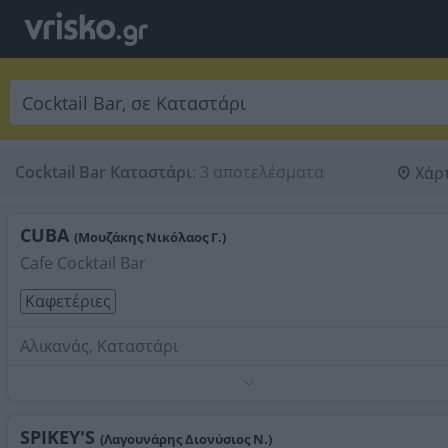
Cocktail Bar Καταστάρι
:
3 αποτελέσματα
Χάρ
CUBA
(Μουζάκης Νικόλαος Γ.)
Cafe Cocktail Bar
Καφετέριες
Αλικανάς, Καταστάρι
Τηλέφωνο:
2695083854
Στοιχεία αναζήτησης:
Cocktail Bar , Καταστάρι
SPIKEY'S
(Λαγουνάρης Διονύσιος Ν.)