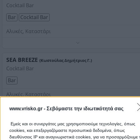
Cocktail Bar
Bar
Cocktail Bar
Αλυκές, Καταστάρι
Τηλέφωνο:
6972446048
Στοιχεία αναζήτησης:
Cocktail Bar , Καταστάρι
SEA BREEZE
(Κωστούλας Δημήτριος Γ.)
Cocktail Bar
Bar
Αλυκές, Καταστάρι
Τηλέφωνο:
6931090505
www.vrisko.gr -
Σεβόμαστε την ιδιωτικότητά σας
Στοιχεία αναζήτησης:
Cocktail Bar , Καταστάρι
Εμείς και οι συνεργάτες μας χρησιμοποιούμε τεχνολογίες, όπως
Στην ενότητα
Cocktail Bar
μπορείτε να βρείτε πληροφορίες για
Cocktail Bar
σε
Καταστάρι
. Δείτε την καταχώρηση που σας
cookies, και επεξεργαζόμαστε προσωπικά δεδομένα, όπως
ενδιαφέρει στο χάρτη και μέσα από την υπηρεσία Δρομολόγηση
διευθύνσεις IP και αναγνωριστικά cookies, για να προσαρμόζουμε τ