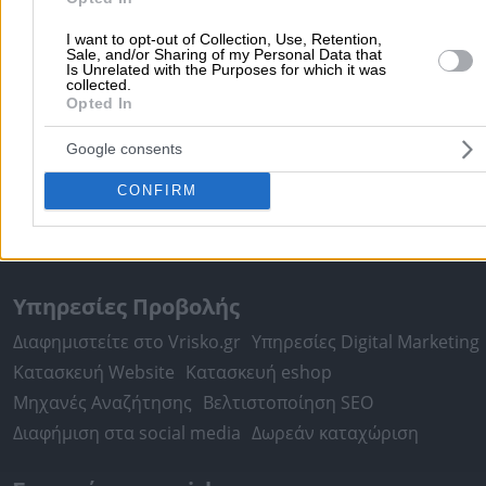
Αθήνα
Θεσσαλονίκη
Πάτρα
Λάρισα
Ηράκλειο
Ιωάννιν
Περιστέρι
Καβάλα
Τρίπολη
Καλλιθέα
Σέρρες
Ρόδος
I want to opt-out of Collection, Use, Retention,
Sale, and/or Sharing of my Personal Data that
Πειραιάς
Κέρκυρα
Χανιά
Καλαμάτα
Is Unrelated with the Purposes for which it was
collected.
περισσότερα >>
Opted In
Χρήσιμα Σήμερα
Google consents
Εφημερίες Φαρμακείων
Εφημερίες Νοσοκομείων
CONFIRM
Τιμές Καυσίμων
Ταχυδρομικοί Κώδικες
Στοιχεία Α.Φ.Μ.
Δρομολόγια Πλοίων
Θέατρο
Σινεμά
Χάρτες
Υπηρεσίες Προβολής
Διαφημιστείτε στο Vrisko.gr
Υπηρεσίες Digital Marketing
Κατασκευή Website
Κατασκευή eshop
Μηχανές Αναζήτησης
Βελτιστοποίηση SEO
Διαφήμιση στα social media
Δωρεάν καταχώριση