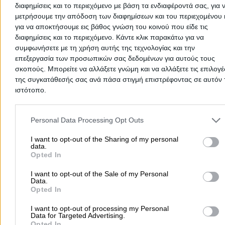
λαμβάνετε αναλυτικές οδηγίες πρόσβασης.
διαφημίσεις και το περιεχόμενο με βάση τα ενδιαφέροντά σας, για 
μετρήσουμε την απόδοση των διαφημίσεων και του περιεχομένου 
για να αποκτήσουμε εις βάθος γνώση του κοινού που είδε τις
Cocktail Bar Ζακύνθου
διαφημίσεις και το περιεχόμενο. Κάντε κλικ παρακάτω για να
συμφωνήσετε με τη χρήση αυτής της τεχνολογίας και την
Cocktail Bar
επεξεργασία των προσωπικών σας δεδομένων για αυτούς τους
σκοπούς. Μπορείτε να αλλάξετε γνώμη και να αλλάξετε τις επιλογέ
της συγκατάθεσής σας ανά πάσα στιγμή επιστρέφοντας σε αυτόν 
Αρχική
>
Νομός ΖΑΚΥΝΘΟΥ
>
Καταστάρι
>
Cocktail Bar
ιστότοπο.
Please note that this website/app uses one or more Google servic
Δημοφιλείς Αναζητήσεις
and may gather and store information including but not limited to
Personal Data Processing Opt Outs
your visit or usage behaviour. You may click to grant or deny cons
Μετακομίσεις & Μεταφορές
Κλειδιά & Κλειδαριές
Γιατρ
to Google and its third-party tags to use your data for below speci
I want to opt-out of the Sharing of my personal
Ψυχολόγοι
Παιδικοί Σταθμοί
Οδοντίατροι
data.
purposes in below Google consent section.
Opted In
Συνεργεία Αυτοκινήτων
Υδραυλικοί - Υδραυλικές Εγκαταστάσεις
I want to opt-out of the Sale of my Personal
Data.
περισσότερα >>
Opted In
I want to opt-out of processing my Personal
Τοπική Αναζήτηση
Data for Targeted Advertising.
Opted In