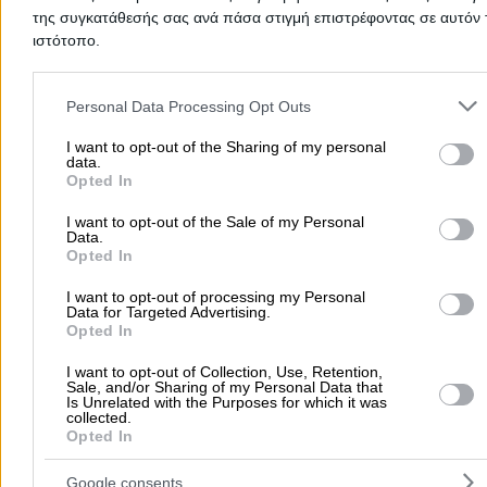
της συγκατάθεσής σας ανά πάσα στιγμή επιστρέφοντας σε αυτόν 
Δερματολόγοι - Αφροδισιολόγοι
ιστότοπο.
Please note that this website/app uses one or more Google servic
Αιγαίου 88 & Αδριανουπόλεως, 3ος όροφος, Καλαμαριά
and may gather and store information including but not limited to
Personal Data Processing Opt Outs
your visit or usage behaviour. You may click to grant or deny cons
2310412313
Website
to Google and its third-party tags to use your data for below speci
I want to opt-out of the Sharing of my personal
data.
purposes in below Google consent section.
Opted In
Κλείσε Ραντεβού
I want to opt-out of the Sale of my Personal
Data.
Opted In
I want to opt-out of processing my Personal
Data for Targeted Advertising.
ΤΣΙΚΕΛΟΥΔΗ ΜΑΡΙΑ
Opted In
I want to opt-out of Collection, Use, Retention,
Πολυετής Εμπειρία στο Λονδίνο - Σύγχρονα Μηχανήματ
Sale, and/or Sharing of my Personal Data that
στον Το ...
Is Unrelated with the Purposes for which it was
collected.
Opted In
Δερματολόγοι - Αφροδισιολόγοι
Google consents