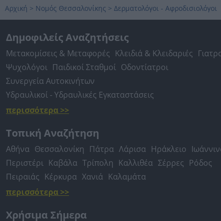
Αρχική
>
Νομός Θεσσαλονίκης
>
Δερματολόγοι - Αφροδισιολόγοι
Δημοφιλείς Αναζητήσεις
Μετακομίσεις & Μεταφορές
Κλειδιά & Κλειδαριές
Γιατρ
Ψυχολόγοι
Παιδικοί Σταθμοί
Οδοντίατροι
Συνεργεία Αυτοκινήτων
Υδραυλικοί - Υδραυλικές Εγκαταστάσεις
περισσότερα >>
Τοπική Αναζήτηση
Αθήνα
Θεσσαλονίκη
Πάτρα
Λάρισα
Ηράκλειο
Ιωάννιν
Περιστέρι
Καβάλα
Τρίπολη
Καλλιθέα
Σέρρες
Ρόδος
Πειραιάς
Κέρκυρα
Χανιά
Καλαμάτα
περισσότερα >>
Χρήσιμα Σήμερα