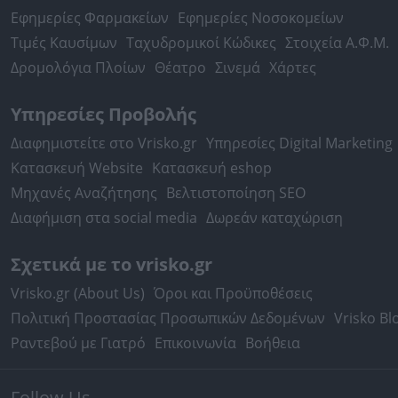
Εφημερίες Φαρμακείων
Εφημερίες Νοσοκομείων
Τιμές Καυσίμων
Ταχυδρομικοί Κώδικες
Στοιχεία Α.Φ.Μ.
Δρομολόγια Πλοίων
Θέατρο
Σινεμά
Χάρτες
Υπηρεσίες Προβολής
Διαφημιστείτε στο Vrisko.gr
Υπηρεσίες Digital Marketing
Κατασκευή Website
Κατασκευή eshop
Μηχανές Αναζήτησης
Βελτιστοποίηση SEO
Διαφήμιση στα social media
Δωρεάν καταχώριση
Σχετικά με το vrisko.gr
Vrisko.gr (About Us)
Όροι και Προϋποθέσεις
Πολιτική Προστασίας Προσωπικών Δεδομένων
Vrisko Bl
Ραντεβού με Γιατρό
Επικοινωνία
Βοήθεια
Follow Us