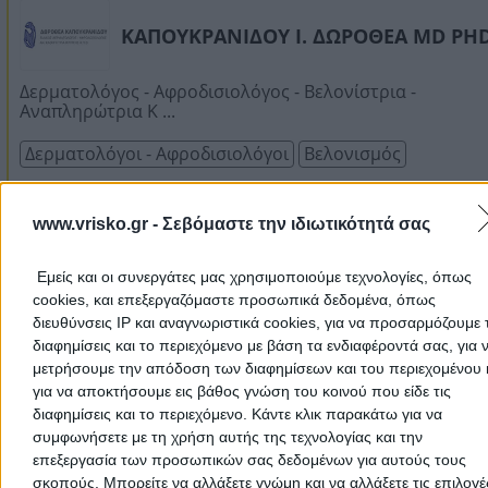
ΚΑΠΟΥΚΡΑΝΙΔΟΥ Ι. ΔΩΡΟΘΕΑ MD PH
Δερματολόγος - Αφροδισιολόγος - Βελονίστρια -
Αναπληρώτρια Κ ...
Δερματολόγοι - Αφροδισιολόγοι
Βελονισμός
Ιπποκράτους 24, Καλαμαριά
www.vrisko.gr -
Σεβόμαστε την ιδιωτικότητά σας
2310435507
Εμείς και οι συνεργάτες μας χρησιμοποιούμε τεχνολογίες, όπως
Website
cookies, και επεξεργαζόμαστε προσωπικά δεδομένα, όπως
διευθύνσεις IP και αναγνωριστικά cookies, για να προσαρμόζουμε τ
διαφημίσεις και το περιεχόμενο με βάση τα ενδιαφέροντά σας, για 
μετρήσουμε την απόδοση των διαφημίσεων και του περιεχομένου 
για να αποκτήσουμε εις βάθος γνώση του κοινού που είδε τις
ΧΟΒΑΡΔΑ Α. ΕΛΕΝΗ MD MSC
διαφημίσεις και το περιεχόμενο. Κάντε κλικ παρακάτω για να
συμφωνήσετε με τη χρήση αυτής της τεχνολογίας και την
επεξεργασία των προσωπικών σας δεδομένων για αυτούς τους
Δερματολόγος – Αφροδισιολόγος
σκοπούς. Μπορείτε να αλλάξετε γνώμη και να αλλάξετε τις επιλογέ