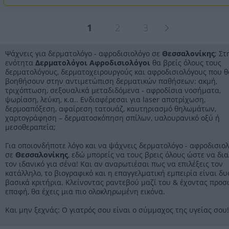
1
2
3
Ψάχνεις για δερματολόγο - αφροδισιολόγο σε
Θεσσαλονίκης
; Στ
ενότητα
Δερματολόγοι Αφροδισιολόγοι
θα βρείς όλους τους
δερματολόγους, δερματοχειρουργούς και αφροδισιολόγους που θ
βοηθήσουν στην αντιμετώπιση δερματικών παθήσεων: ακμή,
τριχόπτωση, σεξουαλικά μεταδιδόμενα - αφροδίσια νοσήματα,
ψωρίαση, λεύκη, κ.α.. Ενδιαφέρεσαι για laser αποτρίχωση,
δερμοαπόξεση, αφαίρεση τατουάζ, καυτηριασμό θηλωμάτων,
χαρτογράφηση – δερματοσκόπηση σπίλων, υαλουρανικό οξύ ή
μεσοθεραπεία;
Για οποιονδήποτε λόγο και να ψάχνεις δερματολόγο - αφροδισιο
σε
Θεσσαλονίκης
, εδώ μπορείς να τους βρεις όλους ώστε να δια
τον ιδανικό για σένα! Και αν αναρωτιέσαι πως να επιλέξεις τον
κατάλληλο, το βιογραφικό και η επαγγελματική εμπειρία είναι δυ
βασικά κριτήρια. Κλείνοντας ραντεβού μαζί του & έχοντας προ
επαφή, θα έχεις μια πιο ολοκληρωμένη εικόνα.
Και μην ξεχνάς: Ο γιατρός σου είναι ο σύμμαχος της υγείας σου!