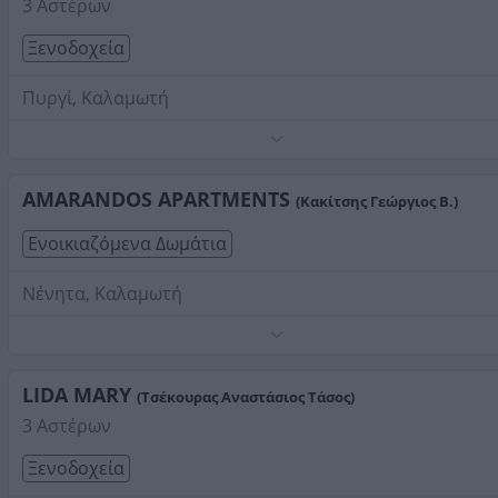
3 Αστέρων
Ξενοδοχεία
Πυργί, Καλαμωτή
Τηλέφωνο:
2271072739
Στοιχεία αναζήτησης:
Διαμονή , Καλαμωτή
AMARANDOS APARTMENTS
(Κακίτσης Γεώργιος Β.)
Ενοικιαζόμενα Δωμάτια
Νένητα, Καλαμωτή
Παραθαλάσσιες ενοικιαζόμενες κατοικίες μόλις 15 μέτρ
από την θάλασσα με υπέροχη θέα στο Αιγαίο.
Τηλέφωνο:
LIDA MARY
6932528698
(Τσέκουρας Αναστάσιος Τάσος)
Στοιχεία αναζήτησης:
Διαμονή , Καλαμωτή
3 Αστέρων
Ξενοδοχεία