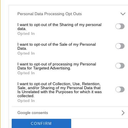
Ενοικιαζόμενα Δωμάτια
Please note that this website/app uses one or more Google servic
and may gather and store information including but not limited to
Personal Data Processing Opt Outs
Λιμένας Μεστών, Καλαμωτή
your visit or usage behaviour. You may click to grant or deny cons
to Google and its third-party tags to use your data for below speci
I want to opt-out of the Sharing of my personal
Τηλέφωνο:
2271076547
data.
purposes in below Google consent section.
Στοιχεία αναζήτησης:
Διαμονή , Καλαμωτή
Opted In
HAUS FAY
(Κοντοπούλου Μαρία Ι.)
I want to opt-out of the Sale of my Personal
4 Κλειδιών
Data.
Opted In
Ενοικιαζόμενα Δωμάτια
I want to opt-out of processing my Personal
Data for Targeted Advertising.
Εμπορειός, Καλαμωτή
Opted In
Τηλέφωνο:
2271071523
I want to opt-out of Collection, Use, Retention,
Sale, and/or Sharing of my Personal Data that
Στοιχεία αναζήτησης:
Διαμονή , Καλαμωτή
Is Unrelated with the Purposes for which it was
collected.
ΘΕΜΙΣ STUDIOS
(Σιδεράκης Θεμιστοκλής Σ.)
Opted In
Ενοικιαζόμενα Δωμάτια
Google consents
Εμπορειός, Καλαμωτή
CONFIRM