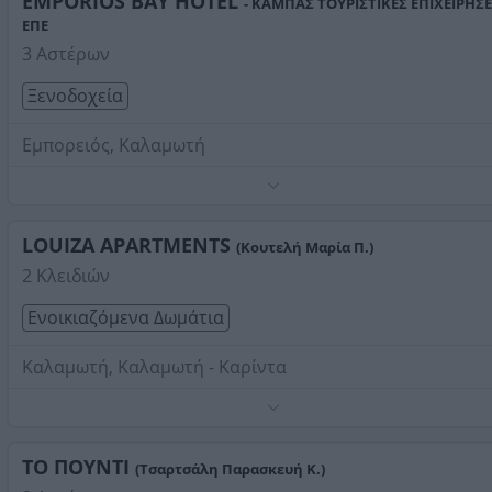
EMPORIOS BAY HOTEL
- ΚΑΜΠΑΣ ΤΟΥΡΙΣΤΙΚΕΣ ΕΠΙΧΕΙΡΗΣΕ
ΕΠΕ
3 Αστέρων
Ξενοδοχεία
Εμπορειός, Καλαμωτή
Τηλέφωνο:
2271070180
Στοιχεία αναζήτησης:
Διαμονή , Καλαμωτή
LOUIZA APARTMENTS
(Κουτελή Μαρία Π.)
2 Κλειδιών
Ενοικιαζόμενα Δωμάτια
Καλαμωτή, Καλαμωτή - Καρίντα
Τηλέφωνο:
2271072004
Στοιχεία αναζήτησης:
Διαμονή , Καλαμωτή
ΤΟ ΠΟΥΝΤΙ
(Τσαρτσάλη Παρασκευή Κ.)