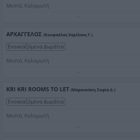
Μεστά, Καλαμωτή
Τηλέφωνο:
2271076217
Στοιχεία αναζήτησης:
Διαμονή , Καλαμωτή
ΑΡΧΑΓΓΕΛΟΣ
(Κουφαέλας Χαρίλαος Γ.)
Ενοικιαζόμενα Δωμάτια
Μεστά, Καλαμωτή
Τηλέφωνο:
2271031416
Στοιχεία αναζήτησης:
Διαμονή , Καλαμωτή
KRI KRI ROOMS TO LET
(Μαρουκάκη Σοφία Δ.)
Ενοικιαζόμενα Δωμάτια
Μεστά, Καλαμωτή
Ενοικιάζονται ευρύχωρα, διαμπερές διαμερίσματα κοντ
στην πλατεία Μεστών. Το κάθε διαμέρισμα περιέχει μπάν