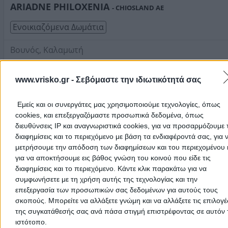
1 κρεβατοκάμαρα με πατάρι, κουζίνα, σαλόνι και καθιστι
ARIADNE PHILOXENIA
- CHIOSLAND ΑΕ
Οι καναπέδες γίνονται και κρεβάτια. Υπάρχει καλοριφέρ,
Τηλέφωνο:
2271028626
aircondition, τζάκι και ζεστό νερό.
Ενοικιαζόμενα Δωμάτια
Στοιχεία αναζήτησης:
Διαμονή , Καλαμωτή
Βουνός, Καλαμωτή
Τηλέφωνο:
2271062222
www.vrisko.gr -
Σεβόμαστε την ιδιωτικότητά σας
Στοιχεία αναζήτησης:
Διαμονή , Καλαμωτή
TRADITIONAL HOUSES
(Μονιαρός Ιωάννης Σ.)
Εμείς και οι συνεργάτες μας χρησιμοποιούμε τεχνολογίες, όπως
2 Κλειδιών
cookies, και επεξεργαζόμαστε προσωπικά δεδομένα, όπως
διευθύνσεις IP και αναγνωριστικά cookies, για να προσαρμόζουμε τ
Ενοικιαζόμενα Δωμάτια
διαφημίσεις και το περιεχόμενο με βάση τα ενδιαφέροντά σας, για 
μετρήσουμε την απόδοση των διαφημίσεων και του περιεχομένου 
Κώμη, Καλαμωτή
για να αποκτήσουμε εις βάθος γνώση του κοινού που είδε τις
διαφημίσεις και το περιεχόμενο. Κάντε κλικ παρακάτω για να
Τηλέφωνο:
2271071486
συμφωνήσετε με τη χρήση αυτής της τεχνολογίας και την
Στοιχεία αναζήτησης:
Διαμονή , Καλαμωτή
επεξεργασία των προσωπικών σας δεδομένων για αυτούς τους
Καρακωνσταντή Αλίκη Γ.
σκοπούς. Μπορείτε να αλλάξετε γνώμη και να αλλάξετε τις επιλογέ
2 Κλειδιών
της συγκατάθεσής σας ανά πάσα στιγμή επιστρέφοντας σε αυτόν 
ιστότοπο.