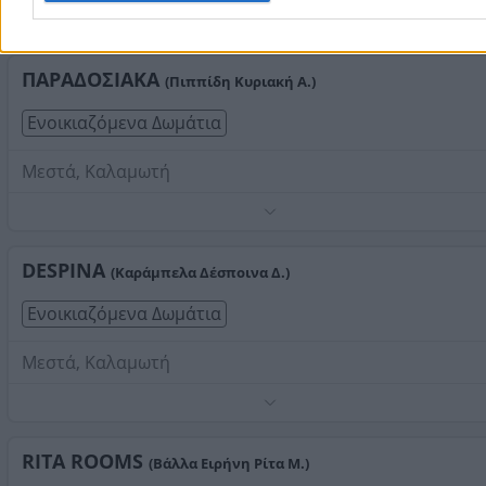
Τηλέφωνο:
2271071810
Στοιχεία αναζήτησης:
Διαμονή , Καλαμωτή
ΠΑΡΑΔΟΣΙΑΚΑ
(Πιππίδη Κυριακή Α.)
Ενοικιαζόμενα Δωμάτια
Μεστά, Καλαμωτή
Τηλέφωνο:
2271076029
Στοιχεία αναζήτησης:
Διαμονή , Καλαμωτή
DESPINA
(Καράμπελα Δέσποινα Δ.)
Ενοικιαζόμενα Δωμάτια
Μεστά, Καλαμωτή
Τηλέφωνο:
2271076065
Στοιχεία αναζήτησης:
Διαμονή , Καλαμωτή
RITA ROOMS
(Βάλλα Ειρήνη Ρίτα Μ.)