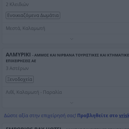
2 Κλειδιών
Ενοικιαζόμενα Δωμάτια
Μεστά, Καλαμωτή
Άνετη και φιλόξενη διαμονή στα ενοικιαζόμενα
παραδοσιακά μας διαμερίσματα και δωμάτια.
Τηλέφωνο:
ΑΛΜΥΡΙΚΙ
6973464595
- ΑΜΜΟΣ ΚΑΙ ΝΙΡΒΑΝΑ ΤΟΥΡΙΣΤΙΚΕΣ ΚΑΙ ΚΤΗΜΑΤΙΚ
ΕΠΙΧΕΙΡΗΣΕΙΣ ΑΕ
Στοιχεία αναζήτησης:
Διαμονή , Καλαμωτή
3 Αστέρων
Ξενοδοχεία
Λιθί, Καλαμωτή - Παραλία
Τηλέφωνο:
2271073124
Στοιχεία αναζήτησης:
Διαμονή , Καλαμωτή
Δώστε αξία στην επιχείρησή σας!
Προβληθείτε στο
vris