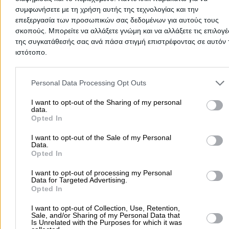
και τους επαγγελματίες που διανέμουν πετρέλαιο θέρμανσης σε 
συμφωνήσετε με τη χρήση αυτής της τεχνολογίας και την
και επαγγελματικούς χώρους.
Έχεις κεντρική / αυτόνομη θέρμανση ή σόμπα πετρελαίου;
επεξεργασία των προσωπικών σας δεδομένων για αυτούς τους
Ενδιαφέρεσαι για διανομή πετρελαίου σε πολυκατοικία, μονοκατο
σκοπούς. Μπορείτε να αλλάξετε γνώμη και να αλλάξετε τις επιλογέ
κατάστημα ή άλλο επαγγελματικό χώρο; Μήπως αναζητάς
της συγκατάθεσής σας ανά πάσα στιγμή επιστρέφοντας σε αυτόν 
επαγγελματία για τον καθαρισμό της δεξαμενής πετρελαίου;
ιστότοπο.
Εδώ θα βρεις όλες τις επιχειρήσεις που ειδικεύονται στη διανομ
πετρελαίου θέρμανσης σε
Καλαμπάκι
για να επιλέξεις αυτή που
Please note that this website/app uses one or more Google servic
καλύψει τις ανάγκες σου.
and may gather and store information including but not limited to
Personal Data Processing Opt Outs
Η επαγγελματική εμπειρία, η συνέπεια στο χρόνο παράδοσης και
your visit or usage behaviour. You may click to grant or deny cons
γρήγορη εξυπηρέτηση, είναι κάποια από τα βασικά κριτήρια για 
to Google and its third-party tags to use your data for below speci
I want to opt-out of the Sharing of my personal
επιλογή της κατάλληλης για σένα.
data.
purposes in below Google consent section.
Opted In
Διανομή Πετρελαίου Θέρμανσης Δράμας
I want to opt-out of the Sale of my Personal
Data.
Διανομή Πετρελαίου Θέρμανσης
Opted In
I want to opt-out of processing my Personal
Data for Targeted Advertising.
Αρχική
>
Νομός ΔΡΑΜΑΣ
>
Καλαμπάκι
>
Διανομή Πετρελαίου
Opted In
Θέρμανσης
I want to opt-out of Collection, Use, Retention,
Sale, and/or Sharing of my Personal Data that
Is Unrelated with the Purposes for which it was