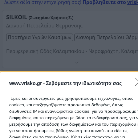
Δώστε αξία στην επιχείρησή σας!
Προβληθείτε στο
vris
Καλαμπάκι
SILKOIL
(Σωτηρίου Χρήστος Σ.)
Διανομή Πετρελαίου Θέρμανσης
Πρατήρια Υγρών Καυσίμων
Διανομή Πετρελαίου Θέρ
Περιφερειακή Οδός Καλαμπακίου - Νεροφράχτη, Καλαμ
Τηλέφωνο:
2521052370
Στοιχεία αναζήτησης:
Διανομή Πετρελαίου Θέρμανσης
Καλαμπάκι
www.vrisko.gr -
Σεβόμαστε την ιδιωτικότητά σας
Εμείς και οι συνεργάτες μας χρησιμοποιούμε τεχνολογίες, όπως
cookies, και επεξεργαζόμαστε προσωπικά δεδομένα, όπως
διευθύνσεις IP και αναγνωριστικά cookies, για να προσαρμόζουμε τ
διαφημίσεις και το περιεχόμενο με βάση τα ενδιαφέροντά σας, για 
μετρήσουμε την απόδοση των διαφημίσεων και του περιεχομένου 
Ψάχνεις για διανομή πετρελαίου θέρμανσης σε
Καλαμπάκι
; Στη
για να αποκτήσουμε εις βάθος γνώση του κοινού που είδε τις
ενότητα
Διανομή Πετρελαίου Θέρμανσης
θα βρεις όλες τις ετα
διαφημίσεις και το περιεχόμενο. Κάντε κλικ παρακάτω για να